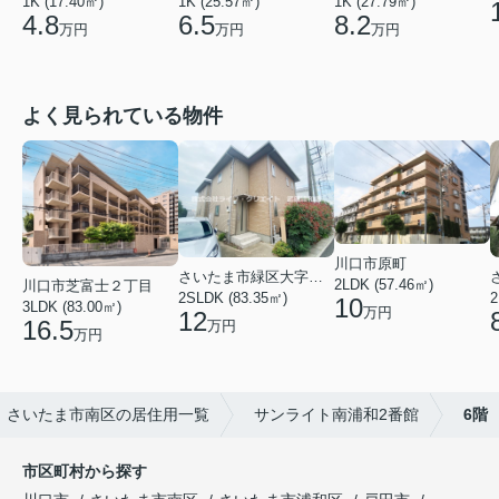
1K (27.79㎡)
1K (17.40㎡)
1K (25.57㎡)
8.2
4.8
6.5
万円
万円
万円
よく見られている物件
川口市原町
さいたま市緑区大字三室
2LDK (57.46㎡)
川口市芝富士２丁目
2
2SLDK (83.35㎡)
10
3LDK (83.00㎡)
万円
12
16.5
万円
万円
さいたま市南区の居住用一覧
サンライト南浦和2番館
6階
市区町村から探す