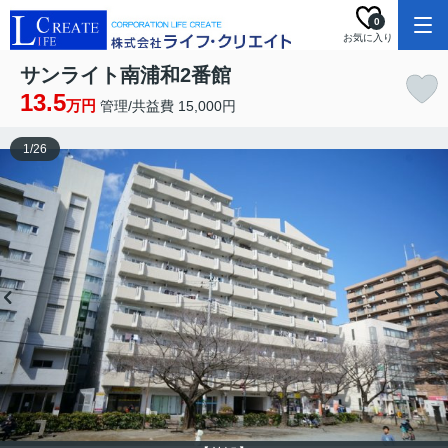
0
お気に入り
サンライト南浦和2番館
13.5
万円
管理/共益費 15,000円
1
/
26