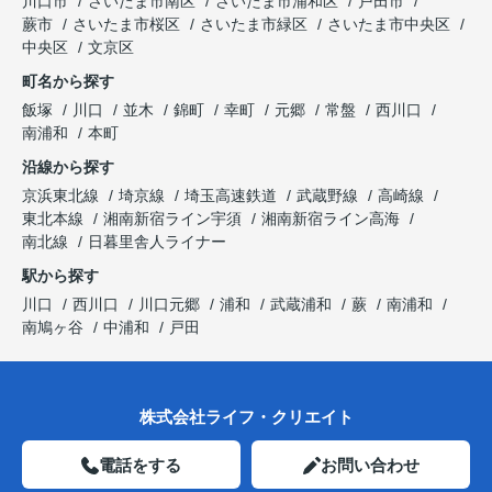
川口市
さいたま市南区
さいたま市浦和区
戸田市
蕨市
さいたま市桜区
さいたま市緑区
さいたま市中央区
中央区
文京区
町名から探す
飯塚
川口
並木
錦町
幸町
元郷
常盤
西川口
南浦和
本町
沿線から探す
京浜東北線
埼京線
埼玉高速鉄道
武蔵野線
高崎線
東北本線
湘南新宿ライン宇須
湘南新宿ライン高海
南北線
日暮里舎人ライナー
駅から探す
川口
西川口
川口元郷
浦和
武蔵浦和
蕨
南浦和
南鳩ヶ谷
中浦和
戸田
株式会社ライフ・クリエイト
電話をする
お問い合わせ