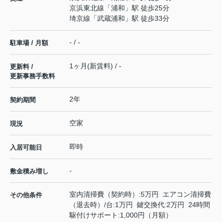
京浜東北線
「
浦和
」駅 徒歩25分
埼京線
「
武蔵浦和
」駅 徒歩33分
- / -
駐車場 / 月額
1ヶ月(新賃料) / -
更新料 /
更新事務手数料
2年
契約期間
空家
現況
即時
入居可能日
-
敷金積み増し
室内清掃費（契約時）:5万円 エアコン清掃費
その他条件
（退去時）/台:1万円 鍵交換代:2万円 24時間
駆付けサポート:1,000円（月額）