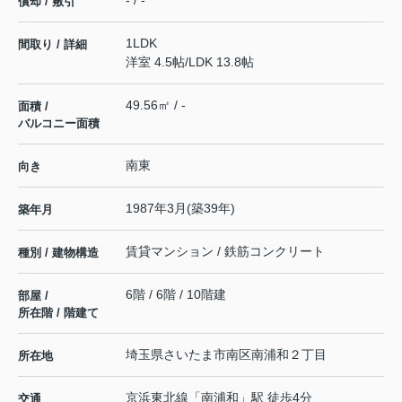
- / -
償却 / 敷引
1LDK
間取り / 詳細
洋室 4.5帖
/
LDK 13.8帖
49.56㎡ / -
面積 /
バルコニー面積
南東
向き
1987年3月(築39年)
築年月
賃貸マンション / 鉄筋コンクリート
種別 / 建物構造
6階 / 6階 / 10階建
部屋 /
所在階 / 階建て
埼玉県
さいたま市南区
南浦和
２丁目
所在地
京浜東北線
「
南浦和
」駅 徒歩4分
交通