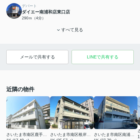
デパート
ダイエー南浦和店東口店
290ｍ（4分）
すべて見る
メールで共有する
LINEで共有する
近隣の物件
さいたま市南区南浦和３丁目
さいたま市南区鹿手袋６丁目
さいたま市南区根岸３丁目
1