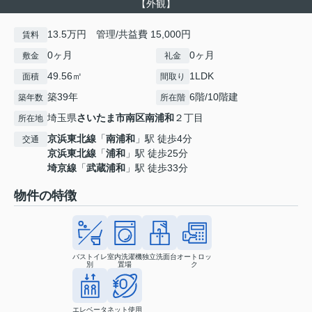
【外観】
13.5万円 管理/共益費 15,000円
賃料
0ヶ月
0ヶ月
敷金
礼金
49.56㎡
1LDK
面積
間取り
築39年
6階/10階建
築年数
所在階
埼玉県
さいたま市南区
南浦和
２丁目
所在地
京浜東北線
「
南浦和
」駅 徒歩4分
交通
京浜東北線
「
浦和
」駅 徒歩25分
埼京線
「
武蔵浦和
」駅 徒歩33分
物件の特徴
バストイレ
室内洗濯機
独立洗面台
オートロッ
別
置場
ク
エレベータ
ネット使用