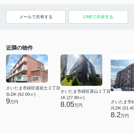
メールで共有する
LINEで共有する
近隣の物件
さいたま市緑区道祖土２丁目
さいたま市緑区原山１丁目
3LDK (62.00㎡)
1K (27.80㎡)
9
さいたま市
万円
8.05
万円
2LDK (51.4
8.2
万円