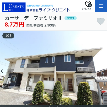
0
お気に入り
カーサ デ ファミリオⅡ
空室1
8.7万円
管理/共益費 2,900円
1
/
18