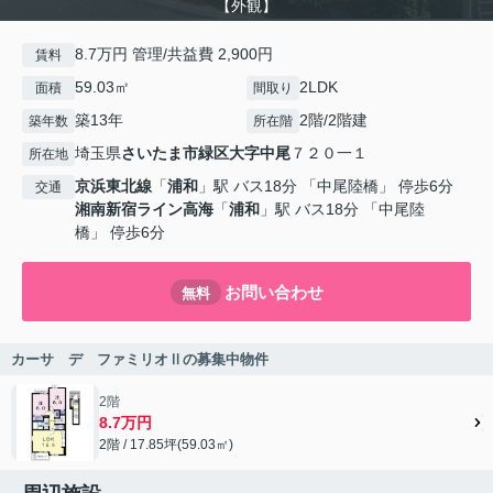
【外観】
8.7万円 管理/共益費 2,900円
賃料
59.03㎡
2LDK
面積
間取り
築13年
2階/2階建
築年数
所在階
埼玉県
さいたま市緑区
大字中尾
７２０一１
所在地
京浜東北線
「
浦和
」駅 バス18分 「中尾陸橋」 停歩6分
交通
湘南新宿ライン高海
「
浦和
」駅 バス18分 「中尾陸
橋」 停歩6分
お問い合わせ
無料
カーサ デ ファミリオⅡの募集中物件
2階
8.7万円
2階 / 17.85坪(59.03㎡)