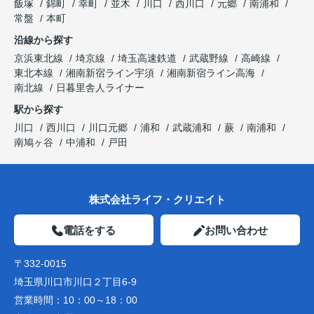
飯塚
錦町
幸町
並木
川口
西川口
元郷
南浦和
常盤
本町
沿線から探す
京浜東北線
埼京線
埼玉高速鉄道
武蔵野線
高崎線
東北本線
湘南新宿ライン宇須
湘南新宿ライン高海
南北線
日暮里舎人ライナー
駅から探す
川口
西川口
川口元郷
浦和
武蔵浦和
蕨
南浦和
南鳩ヶ谷
中浦和
戸田
株式会社ライフ・クリエイト
電話をする
お問い合わせ
〒332-0015
埼玉県川口市川口２丁目6-9
営業時間：
10：00～18：00