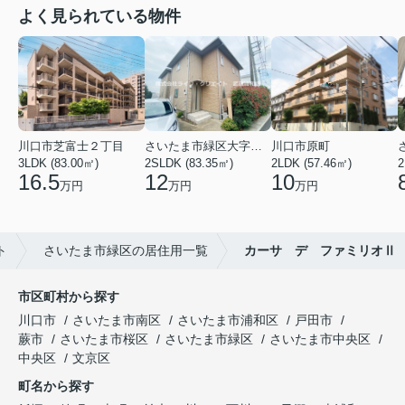
よく見られている物件
川口市芝富士２丁目
さいたま市緑区大字三室
川口市原町
3LDK (83.00㎡)
2SLDK (83.35㎡)
2LDK (57.46㎡)
2
16.5
12
10
万円
万円
万円
ト
さいたま市緑区の居住用一覧
カーサ デ ファミリオⅡ
市区町村から探す
川口市
さいたま市南区
さいたま市浦和区
戸田市
蕨市
さいたま市桜区
さいたま市緑区
さいたま市中央区
中央区
文京区
町名から探す