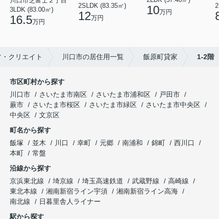
川口市芝富士２丁目
2
2SLDK (83.35㎡)
10
3LDK (83.00㎡)
万円
12
16.5
万円
万円
フ・クリエイト
川口市の居住用一覧
飯原町貸家
1-2階
市区町村から探す
川口市
さいたま市南区
さいたま市浦和区
戸田市
蕨市
さいたま市桜区
さいたま市緑区
さいたま市中央区
中央区
文京区
町名から探す
飯塚
並木
川口
幸町
元郷
南浦和
錦町
西川口
本町
常盤
沿線から探す
京浜東北線
埼京線
埼玉高速鉄道
武蔵野線
高崎線
東北本線
湘南新宿ライン宇須
湘南新宿ライン高海
南北線
日暮里舎人ライナー
駅から探す