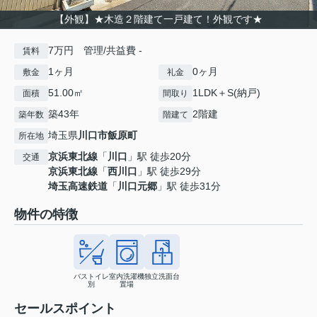
【外観】★木造２階建て一戸建て！外観です★
7万円 管理/共益費 -
賃料
1ヶ月
0ヶ月
敷金
礼金
51.00㎡
1LDK＋S(納戸)
面積
間取り
築43年
2階建
築年数
階建て
埼玉県
川口市
飯原町
所在地
京浜東北線
「
川口
」駅 徒歩20分
交通
京浜東北線
「
西川口
」駅 徒歩29分
埼玉高速鉄道
「
川口元郷
」駅 徒歩31分
物件の特徴
バストイレ
室内洗濯機
独立洗面台
別
置場
セールスポイント