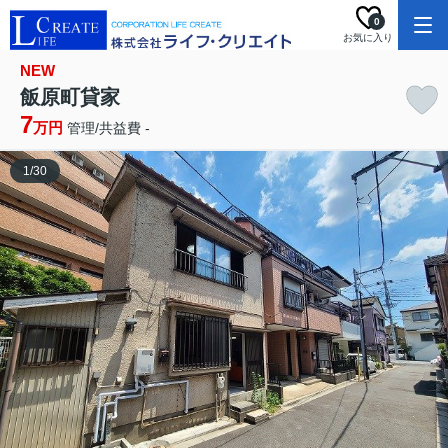
0
お気に入り
NEW
飯原町貸家
7
万円
管理/共益費 -
1
/
30