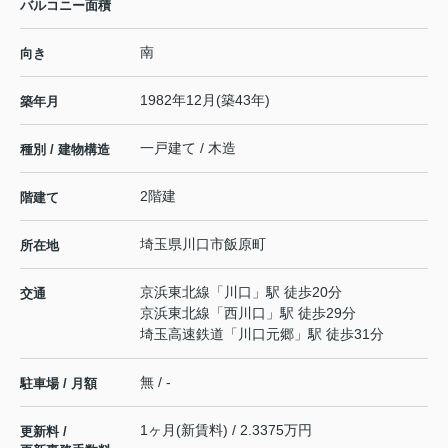
バルコニー面積
南
向き
1982年12月(築43年)
築年月
一戸建て / 木造
種別 / 建物構造
2階建
階建て
埼玉県
川口市
飯原町
所在地
京浜東北線
「
川口
」駅 徒歩20分
交通
京浜東北線
「
西川口
」駅 徒歩29分
埼玉高速鉄道
「
川口元郷
」駅 徒歩31分
無 / -
駐車場 / 月額
1ヶ月(新賃料) / 2.3375万円
更新料 /