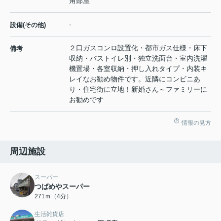
角部屋
-
設備(その他)
２口ガスコンロ設置化・都市ガス仕様・床下
備考
収納・バストイレ別・独立洗面台・室内洗濯
機置場・各室収納・押し入れタイプ・内装キ
レイなお勧め物件です。近隣にコンビニあ
り・住宅街に立地！新婚さん～ファミリーに
お勧めです
情報の見方
周辺施設
スーパー
つばめやスーパー
271ｍ（4分）
生活雑貨店