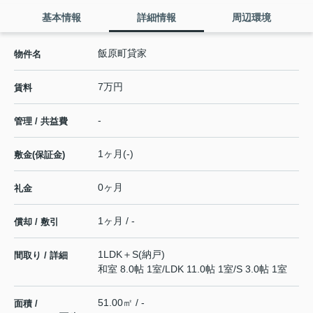
基本情報
詳細情報
周辺環境
飯原町貸家
物件名
7万円
賃料
-
管理 / 共益費
1ヶ月(-)
敷金(保証金)
0ヶ月
礼金
1ヶ月 / -
償却 / 敷引
1LDK＋S(納戸)
間取り / 詳細
和室 8.0帖 1室
/
LDK 11.0帖 1室
/
S 3.0帖 1室
51.00㎡ / -
面積 /