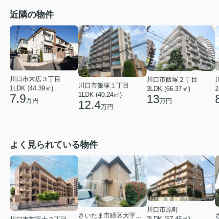
近隣の物件
川口市末広３丁目
川口市飯塚２丁目
川口市飯塚１丁目
1LDK (44.39㎡)
3LDK (66.37㎡)
2
1LDK (40.24㎡)
7.9
13
万円
万円
12.4
万円
よく見られている物件
川口市原町
さいたま市緑区大字三室
2LDK (57.46㎡)