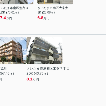
さいたま市南区別所３丁目
さいたま市南区大字太田窪
LDK (70.01㎡)
1K (26.08㎡)
7.4
6.8
万円
万円
市原町
さいたま市浦和区常盤７丁目
(57.46㎡)
2DK (43.76㎡)
8.1
円
万円