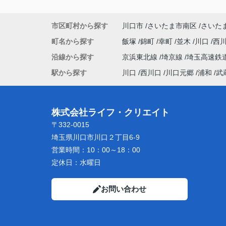
市区町村から探す
川口市
さいたま市南区
さいた
町名から探す
飯塚
錦町
幸町
並木
川口
西
沿線から探す
京浜東北線
埼京線
埼玉高速鉄
駅から探す
川口
西川口
川口元郷
浦和
武
株式会社ライフ・クリエイト
〒332-0015
埼玉県川口市川口２丁目6-9
営業時間：
10：00～18：00
定休日：
水曜日
お問い合わせ