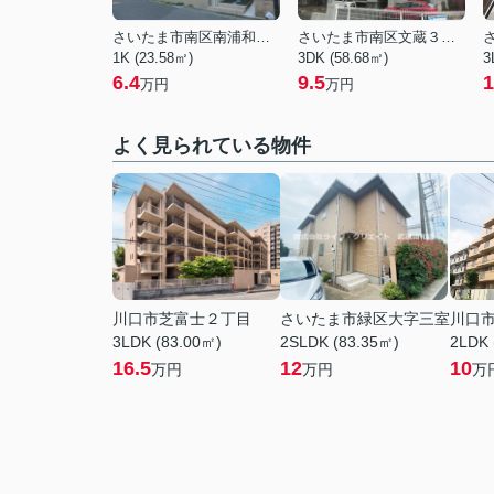
さいたま市南区南浦和３丁目
さいたま市南区文蔵３丁目
1K (23.58㎡)
3DK (58.68㎡)
3
6.4
9.5
1
万円
万円
よく見られている物件
川口市芝富士２丁目
さいたま市緑区大字三室
川口
3LDK (83.00㎡)
2SLDK (83.35㎡)
2LDK 
16.5
12
10
万円
万円
万