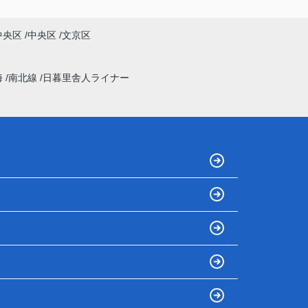
中央区
中央区
文京区
海
南北線
日暮里舎人ライナー