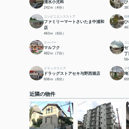
清水小児科
ひ
242ｍ（4分）
3
コンビニエンスストア
幼
ファミリーマートさいたま中浦和
ひ
店
4
463ｍ（6分）
スーパー
コ
マルフク
セ
482ｍ（7分）
丁
5
ドラッグストア
小
ドラッグストアセキ与野西堀店
埼
606ｍ（8分）
6
近隣の物件