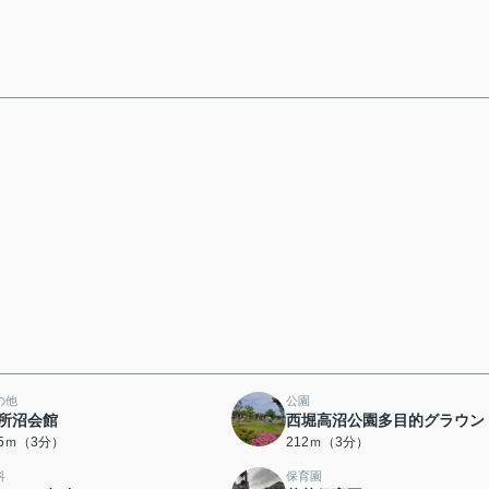
の他
公園
所沼会館
西堀高沼公園多目的グラウン
85ｍ（3分）
212ｍ（3分）
科
保育園