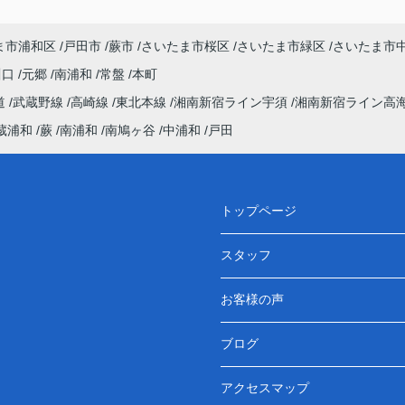
ま市浦和区
戸田市
蕨市
さいたま市桜区
さいたま市緑区
さいたま市
川口
元郷
南浦和
常盤
本町
道
武蔵野線
高崎線
東北本線
湘南新宿ライン宇須
湘南新宿ライン高
蔵浦和
蕨
南浦和
南鳩ヶ谷
中浦和
戸田
トップページ
スタッフ
お客様の声
ブログ
アクセスマップ