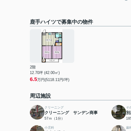
鹿手ハイツで募集中の物件
2階
12.70坪 (42.00㎡)
6.5
万円(5118.11円/坪)
周辺施設
クリーニング
そ
クリーニング サンデン商事
別
57ｍ（1分）
1
小児科
歯