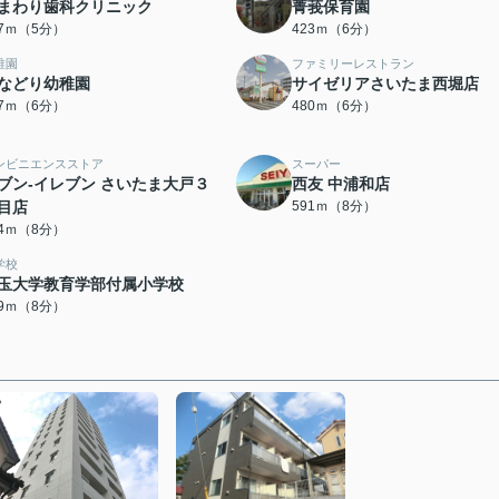
まわり歯科クリニック
菁莪保育園
87ｍ（5分）
423ｍ（6分）
稚園
ファミリーレストラン
などり幼稚園
サイゼリアさいたま西堀店
67ｍ（6分）
480ｍ（6分）
ンビニエンスストア
スーパー
ブン-イレブン さいたま大戸３
西友 中浦和店
目店
591ｍ（8分）
64ｍ（8分）
学校
玉大学教育学部付属小学校
09ｍ（8分）