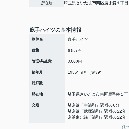
埼玉県
さいたま市南区
鹿手袋
１丁目
所在地
鹿手ハイツの基本情報
物件名
鹿手ハイツ
価格
6.5万円
管理/共益費
3,000円
築年月
1986年9月（築39年）
総戸数
-
所在地
埼玉県
さいたま市南区
鹿手袋
１丁
交通
埼京線
「
中浦和
」駅 徒歩6分
埼京線
「
武蔵浦和
」駅 徒歩22分
京浜東北線
「
浦和
」駅 徒歩22分