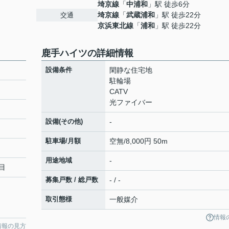
埼京線
「
中浦和
」駅 徒歩6分
埼京線
「
武蔵浦和
」駅 徒歩22分
交通
京浜東北線
「
浦和
」駅 徒歩22分
鹿手ハイツの詳細情報
設備条件
閑静な住宅地
駐輪場
CATV
光ファイバー
設備(その他)
-
駐車場/月額
空無/8,000円 50m
用途地域
-
目
募集戸数 / 総戸数
- / -
取引態様
一般媒介
情報
情報の見方