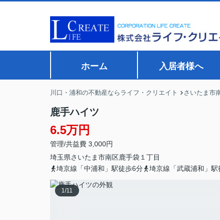
ホーム
入居者様へ
川口・浦和の不動産ならライフ・クリエイト
さいたま市
鹿手ハイツ
6.5万円
管理/共益費 3,000円
埼玉県
さいたま市南区
鹿手袋
１丁目
埼京線「中浦和」駅徒歩6分
埼京線「武蔵浦和」駅
1
/
11