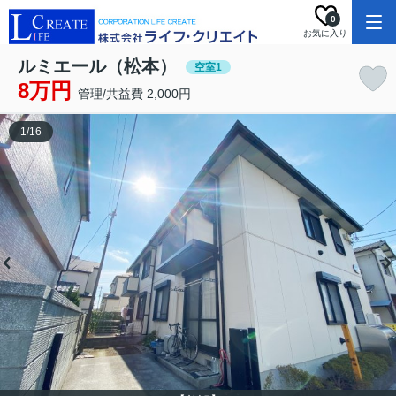
0
お気に入り
ルミエール（松本）
空室1
8万円
管理/共益費 2,000円
1
/
16