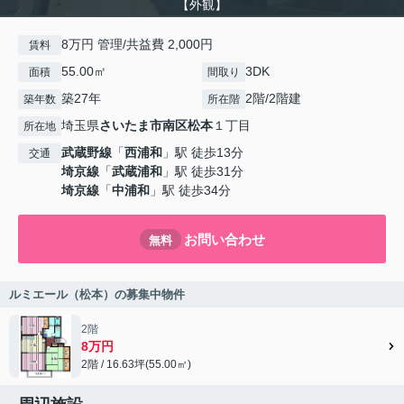
【外観】
8万円 管理/共益費 2,000円
賃料
55.00㎡
3DK
面積
間取り
築27年
2階/2階建
築年数
所在階
埼玉県
さいたま市南区
松本
１丁目
所在地
武蔵野線
「
西浦和
」駅 徒歩13分
交通
埼京線
「
武蔵浦和
」駅 徒歩31分
埼京線
「
中浦和
」駅 徒歩34分
お問い合わせ
無料
ルミエール（松本）の募集中物件
2階
8万円
2階 / 16.63坪(55.00㎡)