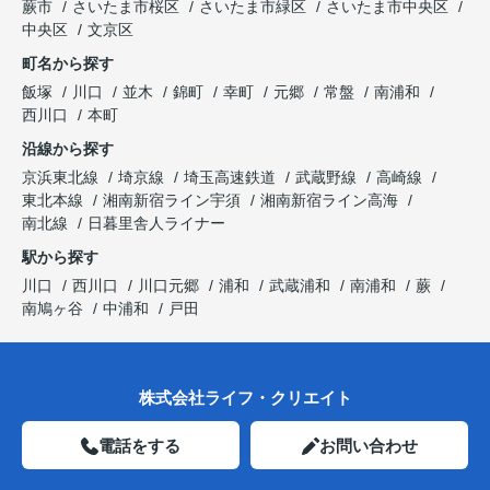
蕨市
さいたま市桜区
さいたま市緑区
さいたま市中央区
中央区
文京区
町名から探す
飯塚
川口
並木
錦町
幸町
元郷
常盤
南浦和
西川口
本町
沿線から探す
京浜東北線
埼京線
埼玉高速鉄道
武蔵野線
高崎線
東北本線
湘南新宿ライン宇須
湘南新宿ライン高海
南北線
日暮里舎人ライナー
駅から探す
川口
西川口
川口元郷
浦和
武蔵浦和
南浦和
蕨
南鳩ヶ谷
中浦和
戸田
株式会社ライフ・クリエイト
電話をする
お問い合わせ