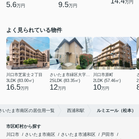
14.4
万円
5.6
9.5
万円
万円
よく見られている物件
川口市芝富士２丁目
さいたま市緑区大字三室
川口市原町
3LDK (83.00㎡)
2SLDK (83.35㎡)
2LDK (57.46㎡)
2
16.5
12
10
万円
万円
万円
さいたま市南区の居住用一覧
西浦和駅
ルミエール（松本）
市区町村から探す
川口市
さいたま市南区
さいたま市浦和区
戸田市