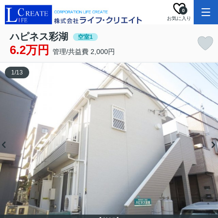
0
お気に入り
ハピネス彩湖
空室1
6.2万円
管理/共益費 2,000円
1
/
13