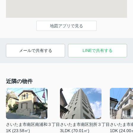
地図アプリで見る
メールで共有する
LINEで共有する
近隣の物件
さいたま市南区別所３丁目
さいたま市南区南浦和３丁目
さいたま市
3LDK (70.01㎡)
1K (23.58㎡)
1DK (24.00