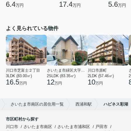
17.4
6.4
5.6
万円
万円
万円
よく見られている物件
川口市芝富士２丁目
さいたま市緑区大字三室
川口市原町
3LDK (83.00㎡)
2SLDK (83.35㎡)
2LDK (57.46㎡)
2
16.5
12
10
万円
万円
万円
さいたま市南区の居住用一覧
西浦和駅
ハピネス彩湖
市区町村から探す
川口市
さいたま市南区
さいたま市浦和区
戸田市