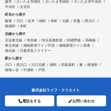
蕨市
さいたま市桜区
さいたま市緑区
さいたま市中央区
中央区
文京区
町名から探す
飯塚
川口
並木
錦町
幸町
元郷
常盤
西川口
南浦和
本町
沿線から探す
京浜東北線
埼京線
埼玉高速鉄道
武蔵野線
高崎線
東北本線
湘南新宿ライン宇須
湘南新宿ライン高海
南北線
日暮里舎人ライナー
駅から探す
川口
西川口
川口元郷
浦和
武蔵浦和
蕨
南浦和
南鳩ヶ谷
中浦和
戸田
株式会社ライフ・クリエイト
電話をする
お問い合わせ