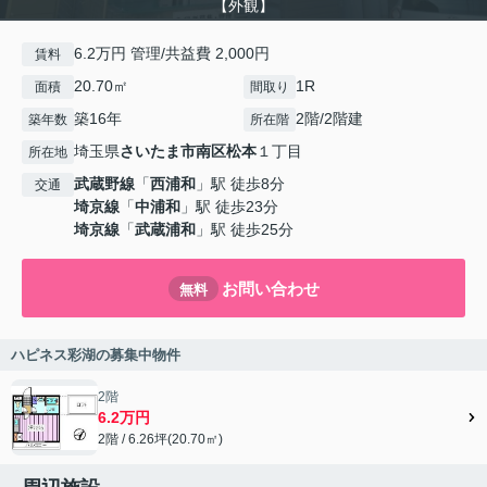
【外観】
6.2万円 管理/共益費 2,000円
賃料
20.70㎡
1R
面積
間取り
築16年
2階/2階建
築年数
所在階
埼玉県
さいたま市南区
松本
１丁目
所在地
武蔵野線
「
西浦和
」駅 徒歩8分
交通
埼京線
「
中浦和
」駅 徒歩23分
埼京線
「
武蔵浦和
」駅 徒歩25分
お問い合わせ
無料
ハピネス彩湖の募集中物件
2階
6.2万円
2階 / 6.26坪(20.70㎡)