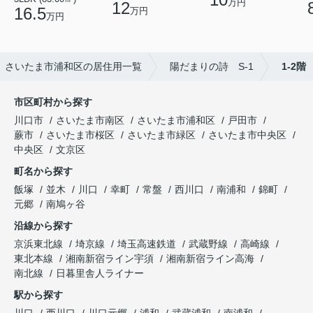
万円
12
16.5
万円
万円
さいたま市浦和区の居住用一覧
陽だまりの詩 S-1
1-2階
市区町村から探す
川口市
さいたま市南区
さいたま市浦和区
戸田市
蕨市
さいたま市桜区
さいたま市緑区
さいたま市中央区
中央区
文京区
町名から探す
飯塚
並木
川口
幸町
常盤
西川口
南浦和
錦町
元郷
南鳩ヶ谷
沿線から探す
京浜東北線
埼京線
埼玉高速鉄道
武蔵野線
高崎線
東北本線
湘南新宿ライン宇須
湘南新宿ライン高海
南北線
日暮里舎人ライナー
駅から探す
川口
西川口
川口元郷
浦和
武蔵浦和
南浦和