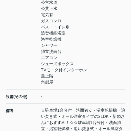
公営水道
公共下水
電気有
ガスコンロ
バス・トイレ別
追焚機能浴室
浴室乾燥機
シャワー
独立洗面台
エアコン
シューズボックス
TVモニタ付インターホン
最上階
角部屋
-
設備(その他)
☆駐車場1台分付・洗面独立・浴室乾燥機・追
備考
い焚き式・オール洋室タイプの2LDK・新婚さ
んにおすすめ！☆☆駐車場1台分付・洗面独
立・浴室乾燥機・追い焚き式・オール洋室タ