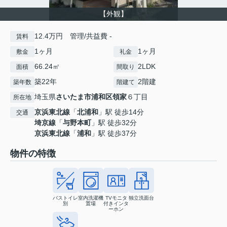
【外観】
12.4万円 管理/共益費 -
賃料
1ヶ月
1ヶ月
敷金
礼金
66.24㎡
2LDK
面積
間取り
築22年
2階建
築年数
階建て
埼玉県
さいたま市浦和区
領家
６丁目
所在地
京浜東北線
「
北浦和
」駅 徒歩14分
交通
埼京線
「
与野本町
」駅 徒歩32分
京浜東北線
「
浦和
」駅 徒歩37分
物件の特徴
バストイレ
室内洗濯機
TVモニタ
独立洗面台
別
置場
付きインタ
ーホン