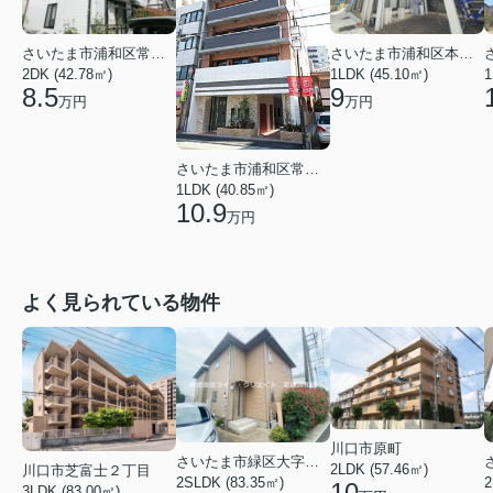
さいたま市浦和区常盤２丁目
さいたま市浦和区本太５丁目
2DK (42.78㎡)
1LDK (45.10㎡)
1
8.5
9
万円
万円
さいたま市浦和区常盤１丁目
1LDK (40.85㎡)
10.9
万円
よく見られている物件
川口市原町
さいたま市緑区大字三室
2LDK (57.46㎡)
川口市芝富士２丁目
2
2SLDK (83.35㎡)
10
3LDK (83.00㎡)