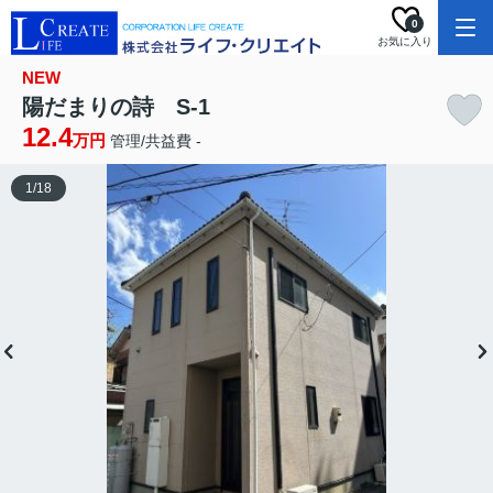
0
お気に入り
NEW
陽だまりの詩 S-1
12.4
万円
管理/共益費 -
1
/
18