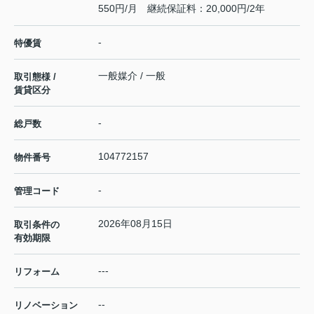
550円/月 継続保証料：20,000円/2年
-
特優賃
一般媒介 / 一般
取引態様 /
賃貸区分
-
総戸数
104772157
物件番号
-
管理コード
2026年08月15日
取引条件の
有効期限
---
リフォーム
--
リノベーション