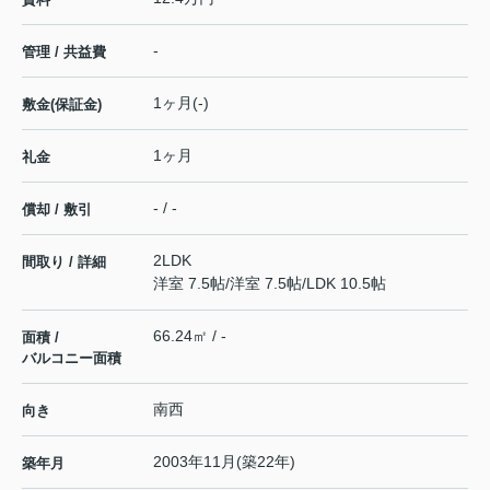
-
管理 / 共益費
1ヶ月(-)
敷金(保証金)
1ヶ月
礼金
- / -
償却 / 敷引
2LDK
間取り / 詳細
洋室 7.5帖
/
洋室 7.5帖
/
LDK 10.5帖
66.24㎡ / -
面積 /
バルコニー面積
南西
向き
2003年11月(築22年)
築年月