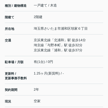
一戸建て / 木造
種別 / 建物構造
2階建
階建て
埼玉県
さいたま市浦和区
領家
６丁目
所在地
京浜東北線
「
北浦和
」駅 徒歩14分
交通
埼京線
「
与野本町
」駅 徒歩32分
京浜東北線
「
浦和
」駅 徒歩37分
有(1台) / 0円
駐車場 / 月額
1.25ヶ月(新賃料) / -
更新料 /
更新事務手数料
2年
契約期間
空家
現況