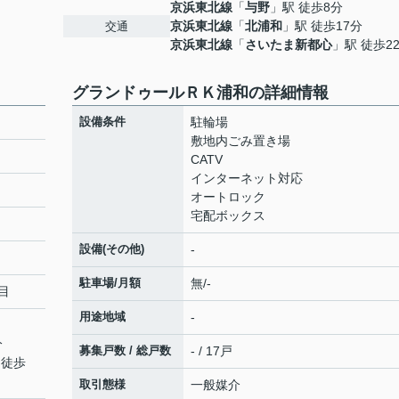
京浜東北線
「
与野
」駅 徒歩8分
京浜東北線
「
北浦和
」駅 徒歩17分
交通
京浜東北線
「
さいたま新都心
」駅 徒歩2
グランドゥールＲＫ浦和の詳細情報
設備条件
駐輪場
敷地内ごみ置き場
CATV
インターネット対応
オートロック
宅配ボックス
設備(その他)
-
駐車場/月額
無/-
目
用途地域
-
分
募集戸数 / 総戸数
- / 17戸
 徒歩
取引態様
一般媒介