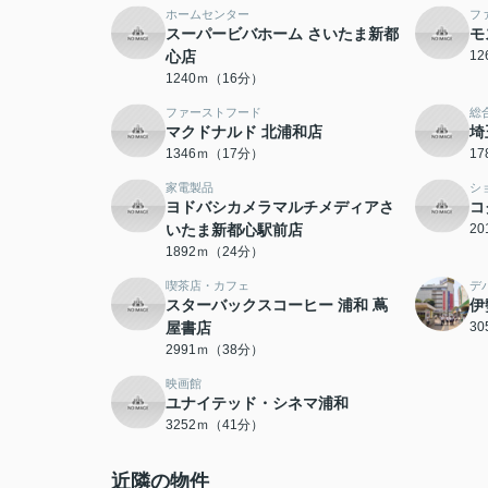
ホームセンター
フ
スーパービバホーム さいたま新都
モ
心店
1
1240ｍ（16分）
ファーストフード
総
マクドナルド 北浦和店
埼
1346ｍ（17分）
1
家電製品
シ
ヨドバシカメラマルチメディアさ
コ
いたま新都心駅前店
2
1892ｍ（24分）
喫茶店・カフェ
デ
スターバックスコーヒー 浦和 蔦
伊
屋書店
3
2991ｍ（38分）
映画館
ユナイテッド・シネマ浦和
3252ｍ（41分）
近隣の物件