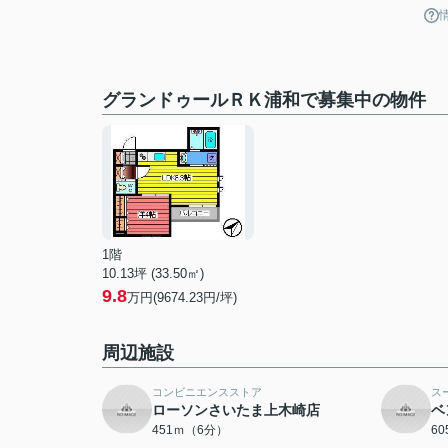
グランドゥールＲＫ浦和で募集中の物件
1階
10.13坪 (33.50㎡)
9.8
万円(9674.23円/坪)
周辺施設
コンビニエンスストア
ス
ローソンさいたま上木崎店
ベ
451ｍ（6分）
6