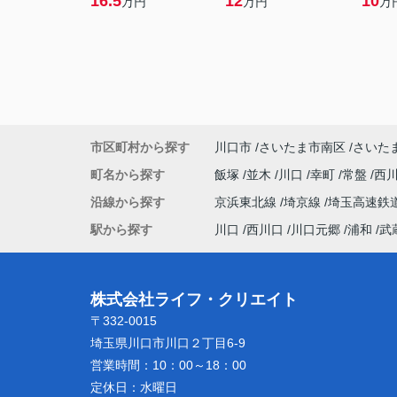
16.5
12
10
万円
万円
万
市区町村から探す
川口市
さいたま市南区
さいた
町名から探す
飯塚
並木
川口
幸町
常盤
西
沿線から探す
京浜東北線
埼京線
埼玉高速鉄
駅から探す
川口
西川口
川口元郷
浦和
武
株式会社ライフ・クリエイト
〒332-0015
埼玉県川口市川口２丁目6-9
営業時間：
10：00～18：00
定休日：
水曜日