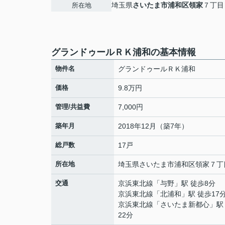
埼玉県
さいたま市浦和区
領家
７丁目
所在地
グランドゥールＲＫ浦和の基本情報
物件名
グランドゥールＲＫ浦和
価格
9.8万円
管理/共益費
7,000円
築年月
2018年12月（築7年）
総戸数
17戸
所在地
埼玉県
さいたま市浦和区
領家
７丁
交通
京浜東北線
「
与野
」駅 徒歩8分
京浜東北線
「
北浦和
」駅 徒歩17
京浜東北線
「
さいたま新都心
」駅
22分