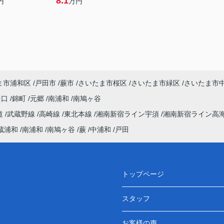
8.1
円
万円
ま市浦和区
戸田市
蕨市
さいたま市桜区
さいたま市緑区
さいたま市
川口
錦町
元郷
南浦和
南鳩ヶ谷
道
武蔵野線
高崎線
東北本線
湘南新宿ライン宇須
湘南新宿ライン高
蔵浦和
南浦和
南鳩ヶ谷
蕨
中浦和
戸田
トップページ
スタッフ
お客様の声