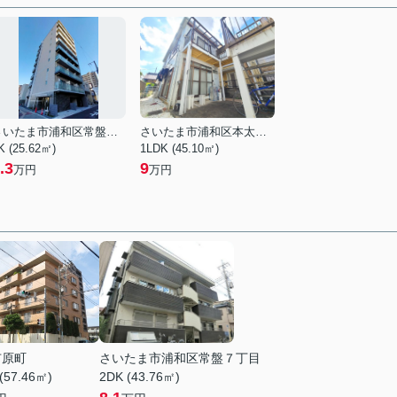
さいたま市浦和区常盤５丁目
さいたま市浦和区本太５丁目
K (25.62㎡)
1LDK (45.10㎡)
.3
9
万円
万円
市原町
さいたま市浦和区常盤７丁目
(57.46㎡)
2DK (43.76㎡)