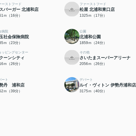
ァーストフード
ファーストフード
スバーガー 北浦和店
松屋 北浦和東口店
261ｍ（16分）
1325ｍ（17分）
合病院
公園
玉社会保険病院
北浦和公園
785ｍ（23分）
1859ｍ（24分）
ョッピングセンター
その他
クーンシティ
さいたまスーパーアリーナ
016ｍ（26分）
2056ｍ（26分）
パート
デパート
勢丹 浦和店
ルイ・ヴィトン 伊勢丹浦和店
052ｍ（39分）
3175ｍ（40分）