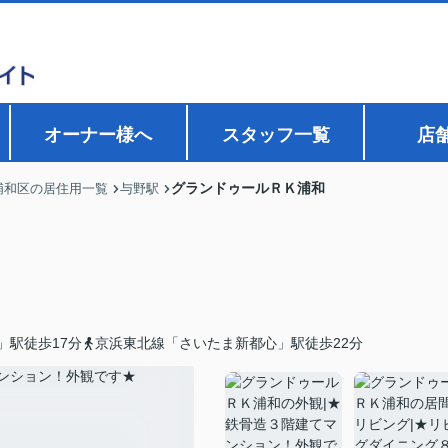
オーナー様へ
スタッフ一覧
店
グランドゥールＲＫ浦和
浦和区の居住用一覧
与野駅
」駅徒歩17分
京浜東北線「さいたま新都心」駅徒歩22分