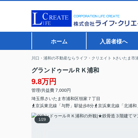
ホーム
入居者様へ
川口・浦和の不動産ならライフ・クリエイト
さいたま市
グランドゥールＲＫ浦和
9.8万円
管理/共益費 7,000円
埼玉県
さいたま市浦和区
領家
７丁目
京浜東北線「与野」駅徒歩8分
京浜東北線「北浦和
1
/
29