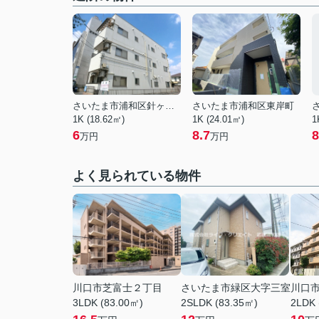
さいたま市浦和区針ヶ谷３丁目
さいたま市浦和区東岸町
1K (18.62㎡)
1K (24.01㎡)
1
6
8.7
8
万円
万円
よく見られている物件
川口市芝富士２丁目
さいたま市緑区大字三室
川口
3LDK (83.00㎡)
2SLDK (83.35㎡)
2LDK 