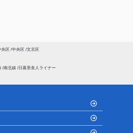
中央区
中央区
文京区
海
南北線
日暮里舎人ライナー