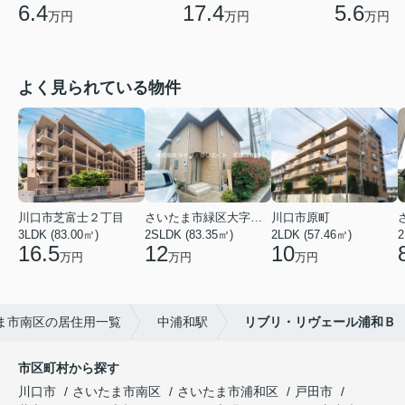
17.4
6.4
5.6
万円
万円
万円
よく見られている物件
川口市芝富士２丁目
さいたま市緑区大字三室
川口市原町
3LDK (83.00㎡)
2SLDK (83.35㎡)
2LDK (57.46㎡)
2
16.5
12
10
万円
万円
万円
ま市南区の居住用一覧
中浦和駅
リブリ・リヴェール浦和Ｂ
市区町村から探す
川口市
さいたま市南区
さいたま市浦和区
戸田市