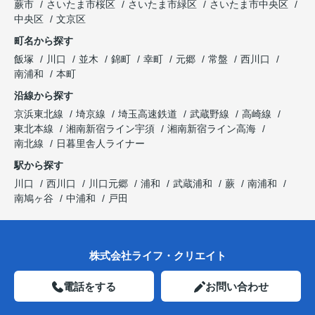
蕨市
さいたま市桜区
さいたま市緑区
さいたま市中央区
中央区
文京区
町名から探す
飯塚
川口
並木
錦町
幸町
元郷
常盤
西川口
南浦和
本町
沿線から探す
京浜東北線
埼京線
埼玉高速鉄道
武蔵野線
高崎線
東北本線
湘南新宿ライン宇須
湘南新宿ライン高海
南北線
日暮里舎人ライナー
駅から探す
川口
西川口
川口元郷
浦和
武蔵浦和
蕨
南浦和
南鳩ヶ谷
中浦和
戸田
株式会社ライフ・クリエイト
電話をする
お問い合わせ