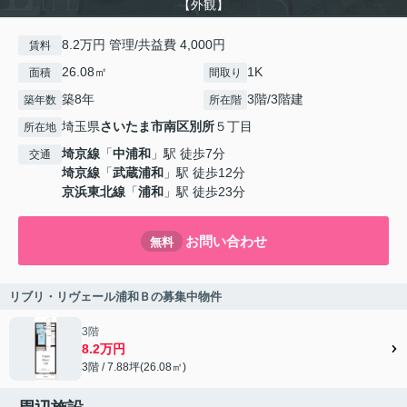
【外観】
8.2万円 管理/共益費 4,000円
賃料
26.08㎡
1K
面積
間取り
築8年
3階/3階建
築年数
所在階
埼玉県
さいたま市南区
別所
５丁目
所在地
埼京線
「
中浦和
」駅 徒歩7分
交通
埼京線
「
武蔵浦和
」駅 徒歩12分
京浜東北線
「
浦和
」駅 徒歩23分
お問い合わせ
無料
リブリ・リヴェール浦和Ｂの募集中物件
3階
8.2万円
3階 / 7.88坪(26.08㎡)