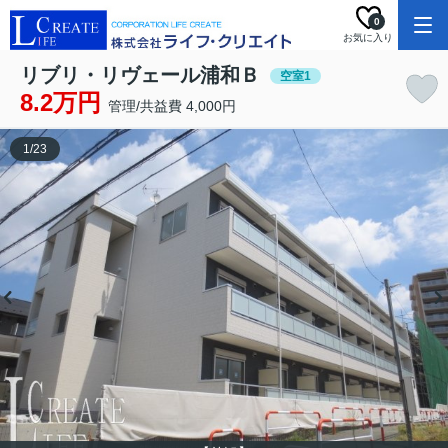
0
お気に入り
リブリ・リヴェール浦和Ｂ
空室1
8.2万円
管理/共益費 4,000円
1
/
23