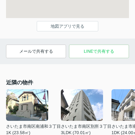
地図アプリで見る
メールで共有する
LINEで共有する
近隣の物件
さいたま市南区別所３丁目
さいたま市南区南浦和３丁目
さいたま市
3LDK (70.01㎡)
1K (23.58㎡)
1DK (24.00