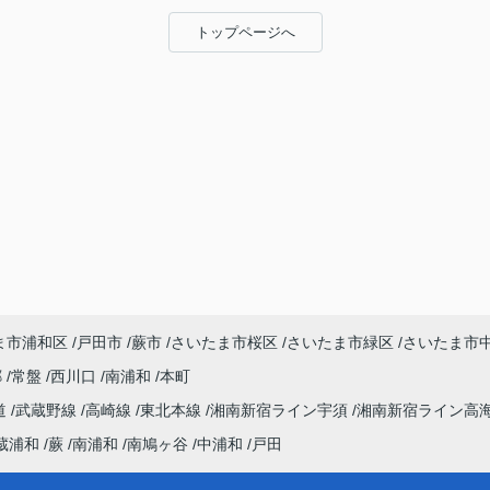
トップページへ
ま市浦和区
戸田市
蕨市
さいたま市桜区
さいたま市緑区
さいたま市
郷
常盤
西川口
南浦和
本町
道
武蔵野線
高崎線
東北本線
湘南新宿ライン宇須
湘南新宿ライン高
蔵浦和
蕨
南浦和
南鳩ヶ谷
中浦和
戸田