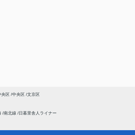
中央区
中央区
文京区
海
南北線
日暮里舎人ライナー