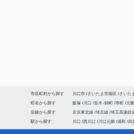
市区町村から探す
川口市
さいたま市南区
さいた
町名から探す
飯塚
川口
並木
錦町
幸町
元
沿線から探す
京浜東北線
埼京線
埼玉高速鉄
駅から探す
川口
西川口
川口元郷
浦和
武