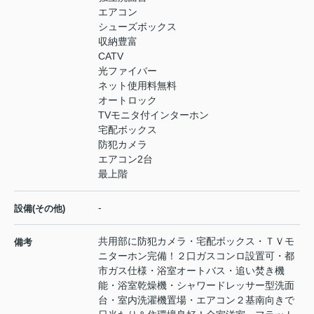
エアコン
シューズボックス
収納豊富
CATV
光ファイバー
ネット使用料無料
オートロック
TVモニタ付インターホン
宅配ボックス
防犯カメラ
エアコン2台
最上階
-
設備(その他)
共用部に防犯カメラ・宅配ボックス・ＴＶモ
備考
ニターホン完備！２口ガスコンロ設置可・都
市ガス仕様・浴室オートバス・追い焚き機
能・浴室乾燥機・シャワードレッサー型洗面
台・室内洗濯機置場・エアコン２基南向きで