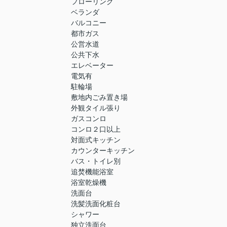
フローリング
ベランダ
バルコニー
都市ガス
公営水道
公共下水
エレベーター
電気有
駐輪場
敷地内ごみ置き場
外観タイル張り
ガスコンロ
コンロ２口以上
対面式キッチン
カウンターキッチン
バス・トイレ別
追焚機能浴室
浴室乾燥機
洗面台
洗髪洗面化粧台
シャワー
独立洗面台