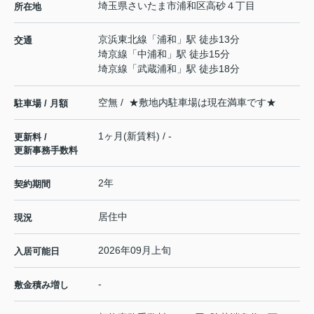
埼玉県
さいたま市浦和区
高砂
４丁目
所在地
京浜東北線
「
浦和
」駅 徒歩13分
交通
埼京線
「
中浦和
」駅 徒歩15分
埼京線
「
武蔵浦和
」駅 徒歩18分
空無 / ★敷地内駐車場は現在満車です★
駐車場 / 月額
1ヶ月(新賃料) / -
更新料 /
更新事務手数料
2年
契約期間
居住中
現況
2026年09月上旬
入居可能日
-
敷金積み増し