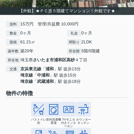
【外観】★ＰＣ造５階建てマンション！外観です★
15万円 管理/共益費 10,000円
賃料
0ヶ月
0ヶ月
敷金
礼金
61.21㎡
2LDK
面積
間取り
築20年
5階/5階建
築年数
所在階
埼玉県
さいたま市浦和区
高砂
４丁目
所在地
京浜東北線
「
浦和
」駅 徒歩13分
交通
埼京線
「
中浦和
」駅 徒歩15分
埼京線
「
武蔵浦和
」駅 徒歩18分
物件の特徴
バストイレ
室内洗濯機
TVモニタ
カウンター
別
置場
付きインタ
キッチン
ーホン