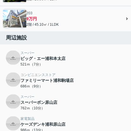
203
9万円
2階 / 45.10㎡ / 1LDK
周辺施設
スーパー
ビッグ・エー浦和本太店
521ｍ（7分）
コンビニエンスストア
ファミリーマート浦和駒場店
686ｍ（9分）
スーパー
スーパーボン原山店
762ｍ（10分）
家電製品
ケーズデンキ浦和原山店
986ｍ（13分）