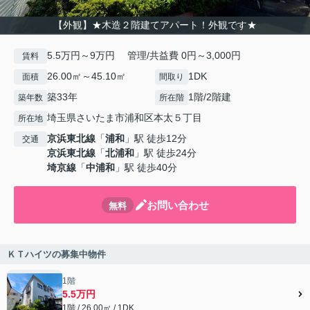
【外観】★木造２階建てアパート！外観です★
5.5万円～9万円 管理/共益費 0円～3,000円
賃料
26.00㎡～45.10㎡
1DK
面積
間取り
築33年
1階/2階建
築年数
所在階
埼玉県さいたま市浦和区本太５丁目
所在地
京浜東北線
「
浦和
」駅 徒歩12分
交通
京浜東北線
「
北浦和
」駅 徒歩24分
埼京線
「
中浦和
」駅 徒歩40分
お問い合わせ
無料
ＫＴハイツの募集中物件
1階
5.5万円
1階 / 26.00㎡ / 1DK