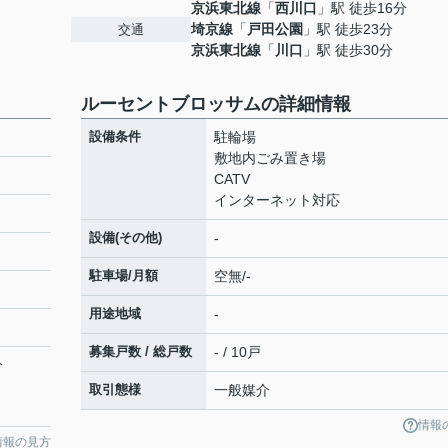
京浜東北線
「
西川口
」駅 徒歩16分
埼京線
「
戸田公園
」駅 徒歩23分
交通
京浜東北線
「
川口
」駅 徒歩30分
ルーセントブロッサムの詳細情報
設備条件
駐輪場
敷地内ごみ置き場
CATV
インターネット対応
設備(その他)
-
駐車場/月額
空無/-
用途地域
-
募集戸数 / 総戸数
- / 10戸
分
取引態様
一般媒介
情報
情報の見方