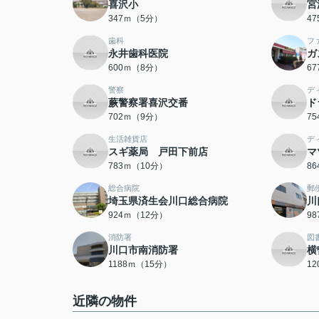
喜沢小
宮
347ｍ（5分）
4
歯科
フ
永井歯科医院
ガ
600ｍ（8分）
6
警察
デ
蕨警察署喜沢交番
ド
702ｍ（9分）
7
生活雑貨店
デ
スギ薬局 戸田下前店
マ
783ｍ（10分）
8
総合病院
郵
埼玉県済生会川口総合病院
川
924ｍ（12分）
9
消防署
図
川口市南消防署
横
1188ｍ（15分）
1
近隣の物件