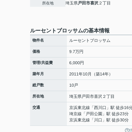
埼玉県
戸田市
喜沢
２丁目
所在地
ルーセントブロッサムの基本情報
物件名
ルーセントブロッサム
価格
9.7万円
管理/共益費
6,000円
築年月
2011年10月（築14年）
総戸数
10戸
所在地
埼玉県
戸田市
喜沢
２丁目
交通
京浜東北線
「
西川口
」駅 徒歩16
埼京線
「
戸田公園
」駅 徒歩23分
京浜東北線
「
川口
」駅 徒歩30分