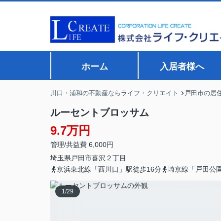
ホーム
入居者様へ
川口・浦和の不動産ならライフ・クリエイト
戸田市の居
ルーセントブロッサム
9.7万円
管理/共益費 6,000円
埼玉県
戸田市
喜沢
２丁目
京浜東北線「西川口」駅徒歩16分
埼京線「戸田公園
1
/
29