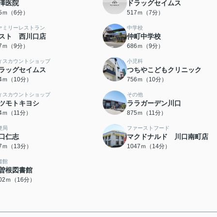
澤医院
ドラッグセイムス
75ｍ（6分）
517ｍ（7分）
ァミリーレストラン
中学校
スト 西川口店
仲町中学校
77ｍ（9分）
686ｍ（9分）
ィスカウントショップ
小児科
ラッグセイムス
つちやこどもクリニック
54ｍ（10分）
756ｍ（10分）
ィスカウントショップ
その他
ツモトキヨシ
ララガーデン川口
64ｍ（11分）
875ｍ（11分）
便局
ファーストフード
口仁志
マクドナルド 川口南町店
87ｍ（13分）
1047ｍ（14分）
書館
曽根図書館
202ｍ（16分）