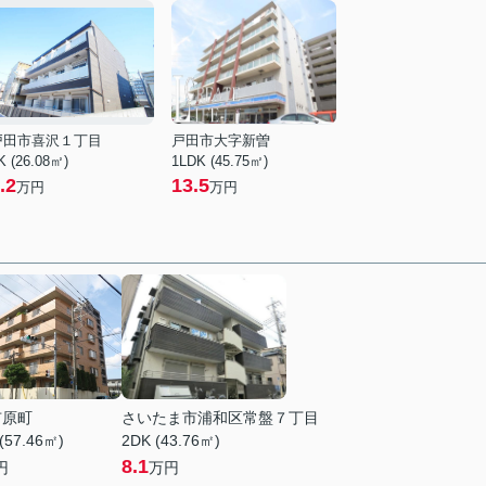
戸田市喜沢１丁目
戸田市大字新曽
K (26.08㎡)
1LDK (45.75㎡)
.2
13.5
万円
万円
市原町
さいたま市浦和区常盤７丁目
(57.46㎡)
2DK (43.76㎡)
8.1
円
万円