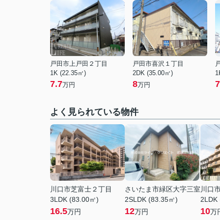
戸田市上戸田２丁目
戸田市喜沢１丁目
1K (22.35㎡)
2DK (35.00㎡)
1
7.7
8
7
万円
万円
よく見られている物件
川口市芝富士２丁目
さいたま市緑区大字三室
川口
3LDK (83.00㎡)
2SLDK (83.35㎡)
2LDK 
16.5
12
10
万円
万円
万