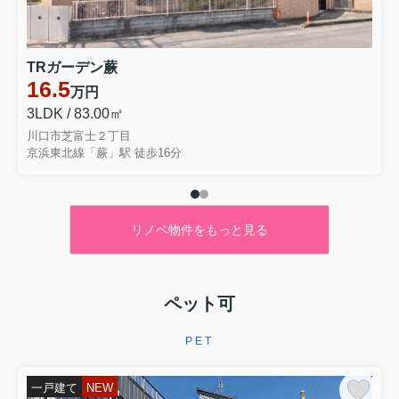
TRガーデン蕨
16.5
万円
3LDK / 83.00㎡
川口市芝富士２丁目
京浜東北線「蕨」駅 徒歩16分
リノベ物件をもっと見る
ペット可
PET
一戸建て
NEW