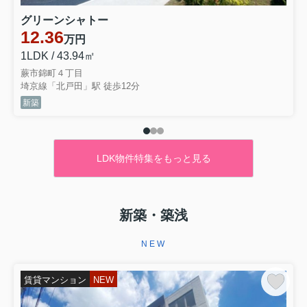
グリーンシャトー
12.36
万円
1LDK / 43.94㎡
蕨市錦町４丁目
埼京線「北戸田」駅 徒歩12分
新築
LDK物件特集をもっと見る
新築・築浅
NEW
賃貸マンション
NEW