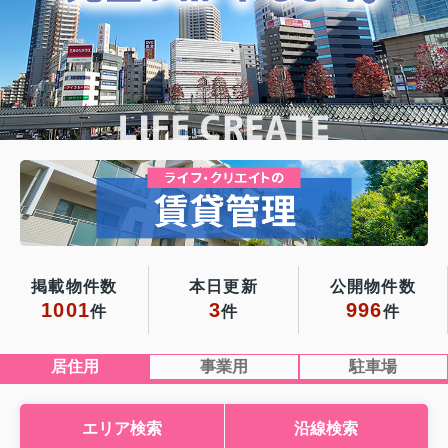
掲載物件数
本日更新
公開物件数
1001
3
996
件
件
件
居住用
事業用
駐車場
エリア検索
沿線検索