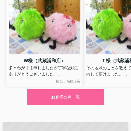
日々、仕事が出来ることに感謝の
気持ちを忘れず、
会社理念である『質の高い住空間の創造・暮らしやすい
地域社会の実現』を、より一層目指して参ります。
2026.01.03
W様（武蔵浦和店）
Ｔ様（武蔵浦
《ネイルサロン シュシュ
1
回施術無料サービス》
今、ライフ・クリエイトにて
多々わがまま申しましたが丁寧な対応
その地域のことを教え
お部屋のご契約して頂きました、お客様に限り
ありがとうございました。
内して頂けました。
ネイルサロン シュシュ
1
回施術無料サービス券を差し上げております。
すてきな新生活がはじめられそうで
そのため安心して移り
担当：高橋店長
※完全予約制で、
女性限定になります。
す。
そうです。
お客様の声一覧
詳しくはご契約担当者までお問合せして下さい。
ネイルサロン シュシュ
http://chouchou-nailsalon.com/index.html
HP
（
）
営業時間
9:30
～
18:00
（最終受付）
店舗住所：さいたま市浦和区仲町
1-7-18
ワタナベビル
1F