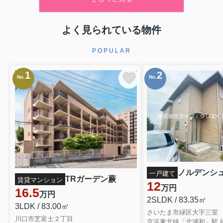
よく見られている物件
POPULAR
1
2
No.
No.
ノルデンシ
一戸建て
TRガーデン蕨
賃貸マンション
12
万円
16.5
万円
2SLDK / 83.35㎡
3LDK / 83.00㎡
さいたま市緑区大字三室
川口市芝富士２丁目
京浜東北線「北浦和」駅 徒