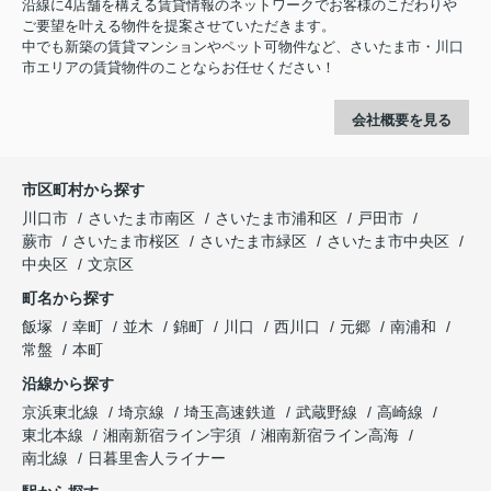
沿線に4店舗を構える賃貸情報のネットワークでお客様のこだわりや
ご要望を叶える物件を提案させていただきます。
中でも新築の賃貸マンションやペット可物件など、さいたま市・川口
市エリアの賃貸物件のことならお任せください！
会社概要を見る
市区町村から探す
川口市
さいたま市南区
さいたま市浦和区
戸田市
蕨市
さいたま市桜区
さいたま市緑区
さいたま市中央区
中央区
文京区
町名から探す
飯塚
幸町
並木
錦町
川口
西川口
元郷
南浦和
常盤
本町
沿線から探す
京浜東北線
埼京線
埼玉高速鉄道
武蔵野線
高崎線
東北本線
湘南新宿ライン宇須
湘南新宿ライン高海
南北線
日暮里舎人ライナー