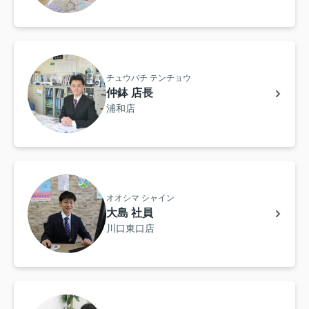
チュウバチ テンチョウ
仲鉢 店長
浦和店
オオシマ シャイン
大島 社員
川口東口店