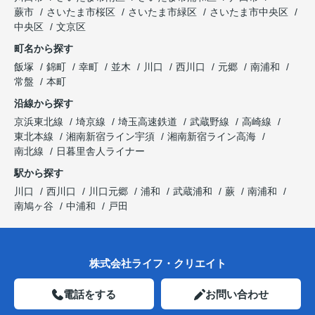
蕨市
さいたま市桜区
さいたま市緑区
さいたま市中央区
中央区
文京区
町名から探す
飯塚
錦町
幸町
並木
川口
西川口
元郷
南浦和
常盤
本町
沿線から探す
京浜東北線
埼京線
埼玉高速鉄道
武蔵野線
高崎線
東北本線
湘南新宿ライン宇須
湘南新宿ライン高海
南北線
日暮里舎人ライナー
駅から探す
川口
西川口
川口元郷
浦和
武蔵浦和
蕨
南浦和
南鳩ヶ谷
中浦和
戸田
株式会社ライフ・クリエイト
電話をする
お問い合わせ