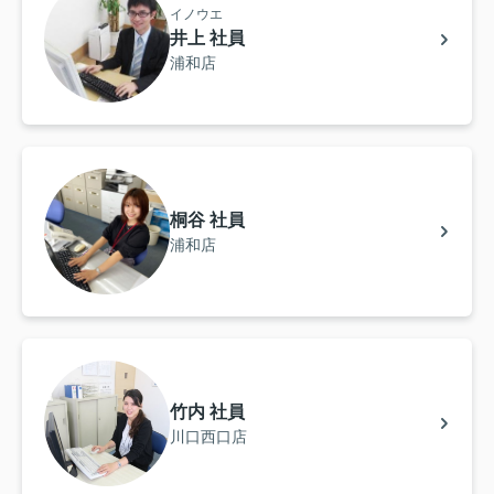
イノウエ
井上 社員
浦和店
桐谷 社員
浦和店
竹内 社員
川口西口店