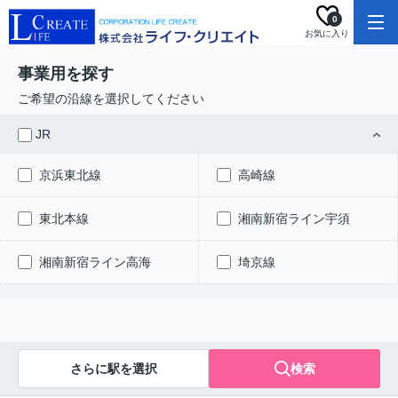
0
お気に入り
事業用を探す
ご希望の沿線を選択してください
JR
京浜東北線
高崎線
東北本線
湘南新宿ライン宇須
湘南新宿ライン高海
埼京線
さらに駅を選択
検索