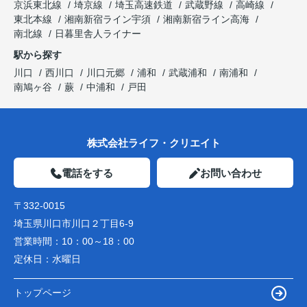
京浜東北線
埼京線
埼玉高速鉄道
武蔵野線
高崎線
東北本線
湘南新宿ライン宇須
湘南新宿ライン高海
南北線
日暮里舎人ライナー
駅から探す
川口
西川口
川口元郷
浦和
武蔵浦和
南浦和
南鳩ヶ谷
蕨
中浦和
戸田
株式会社ライフ・クリエイト
電話をする
お問い合わせ
〒332-0015
埼玉県川口市川口２丁目6-9
営業時間：
10：00～18：00
定休日：
水曜日
トップページ