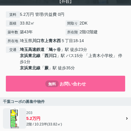
【外観】
5.2万円 管理/共益費 0円
賃料
33.82㎡
2DK
面積
間取り
築43年
2階/2階建
築年数
所在階
埼玉県
川口市
上青木西
５丁目18-14
所在地
埼玉高速鉄道
「
鳩ヶ谷
」駅 徒歩23分
交通
京浜東北線
「
西川口
」駅 バス15分 「上青木小学校」 停
歩1分
京浜東北線
「
蕨
」駅 徒歩35分
お問い合わせ
無料
千葉コーポの募集中物件
203
5.2万円
2階 / 10.23坪(33.82㎡)