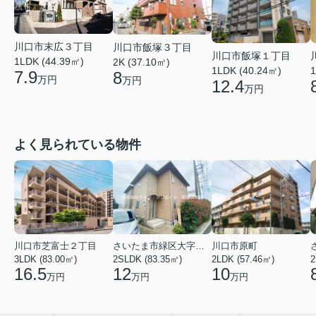
川口市末広３丁目
川口市飯塚３丁目
川口市飯塚１丁目
1LDK (44.39㎡)
2K (37.10㎡)
1LDK (40.24㎡)
1
7.9
8
万円
万円
12.4
万円
よく見られている物件
川口市芝富士２丁目
さいたま市緑区大字三室
川口市原町
3LDK (83.00㎡)
2SLDK (83.35㎡)
2LDK (57.46㎡)
2
16.5
12
10
万円
万円
万円