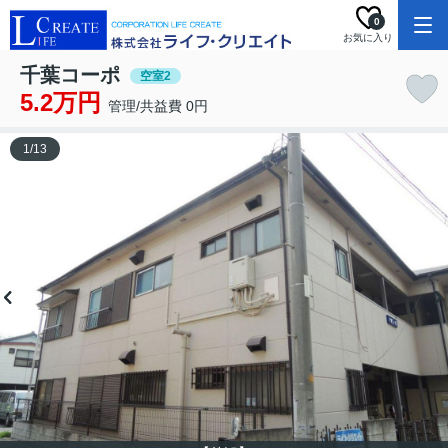
0
お気に入り
千葉コーポ
空室2
5.2万円
管理/共益費 0円
1
/
13