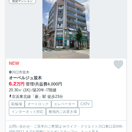
賃貸マンション
NEW
川口市並木
オーベルジュ並木
6.2
万円
管理/共益費4,000円
20.30㎡ (1K) /築20年 /7階建
京浜東北線「蕨」駅 徒歩23分
駐輪場
オートロック
エレベーター
CATV
インターネット対応
敷地内ごみ置き場
お問い合わせ・ご見学のご希望は ㈱ライフ・クリエイト川口東口店048-
456-5811 までお気軽にどうぞ♪ スタッフ一...
もっと見る