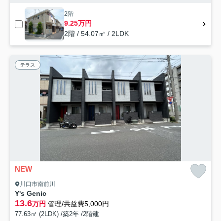
2階
9.25万円
2階 / 54.07㎡ / 2LDK
テラス
NEW
川口市南前川
Y's Genic
13.6
万円
管理/共益費5,000円
77.63㎡ (2LDK) /築2年 /2階建