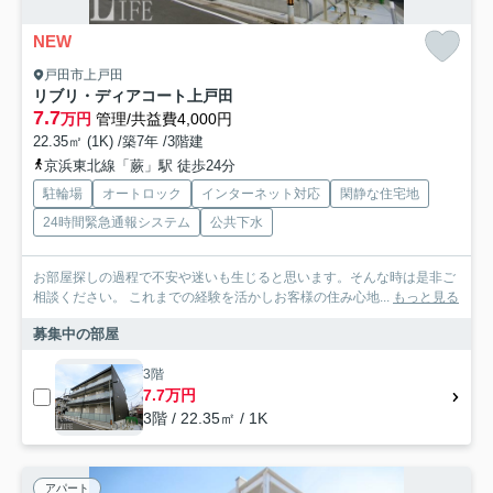
NEW
戸田市上戸田
リブリ・ディアコート上戸田
7.7
万円
管理/共益費4,000円
22.35㎡ (1K) /築7年 /3階建
京浜東北線「蕨」駅 徒歩24分
駐輪場
オートロック
インターネット対応
閑静な住宅地
24時間緊急通報システム
公共下水
お部屋探しの過程で不安や迷いも生じると思います。そんな時は是非ご
相談ください。 これまでの経験を活かしお客様の住み心地...
もっと見る
募集中の部屋
3階
7.7万円
3階 / 22.35㎡ / 1K
アパート