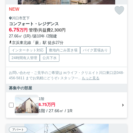
NEW
川口市芝下
コンフォート・レジデンス
6.75
万円
管理/共益費2,300円
27.66㎡ (1R) /築10年 /2階建
京浜東北線「蕨」駅 徒歩27分
インターネット対応
敷地内ごみ置き場
バイク置場あり
24時間有人管理
公共下水
お問い合わせ・ご見学のご希望は ㈱ライフ・クリエイト川口東口店048-
456-5811 までお気軽にどうぞ♪ スタッフ一...
もっと見る
募集中の部屋
1階
6.75万円
1階 / 27.66㎡ / 1R
アパート