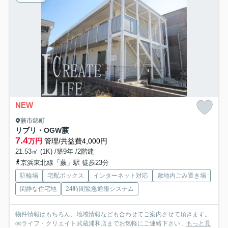
NEW
蕨市錦町
リブリ・OGW蕨
7.4
万円
管理/共益費4,000円
21.53㎡ (1K) /築9年 /2階建
京浜東北線「蕨」駅 徒歩23分
駐輪場
宅配ボックス
インターネット対応
敷地内ごみ置き場
閑静な住宅地
24時間緊急通報システム
物件情報はもちろん、地域情報なども合わせてご案内させて頂きます。
㈱ライフ・クリエイト武蔵浦和店までお気軽にご連絡下さい...
もっと見