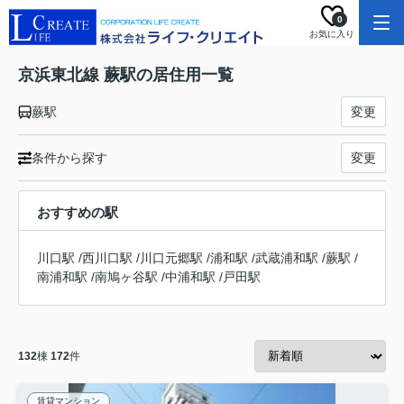
0
お気に入り
京浜東北線 蕨駅の居住用一覧
蕨駅
変更
条件から探す
変更
おすすめの駅
川口駅
/
西川口駅
/
川口元郷駅
/
浦和駅
/
武蔵浦和駅
/
蕨駅
/
南浦和駅
/
南鳩ヶ谷駅
/
中浦和駅
/
戸田駅
132
棟
172
件
賃貸マンション