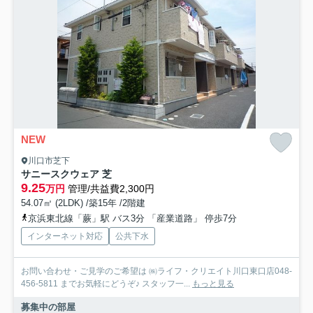
NEW
川口市芝下
サニースクウェア 芝
9.25
万円
管理/共益費2,300円
54.07㎡ (2LDK) /築15年 /2階建
京浜東北線「蕨」駅 バス3分 「産業道路」 停歩7分
インターネット対応
公共下水
お問い合わせ・ご見学のご希望は ㈱ライフ・クリエイト川口東口店048-
456-5811 までお気軽にどうぞ♪ スタッフ一...
もっと見る
募集中の部屋