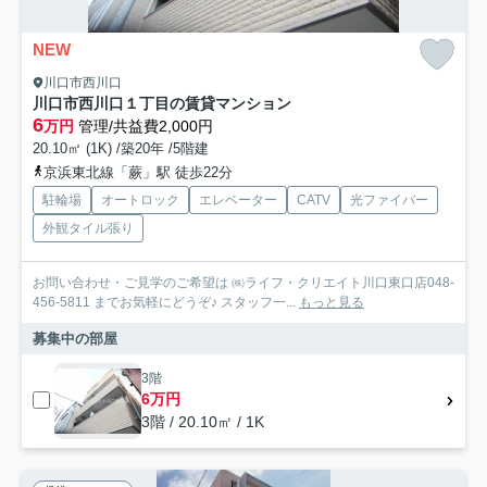
NEW
川口市西川口
川口市西川口１丁目の賃貸マンション
6
万円
管理/共益費2,000円
20.10㎡ (1K) /築20年 /5階建
京浜東北線「蕨」駅 徒歩22分
駐輪場
オートロック
エレベーター
CATV
光ファイバー
外観タイル張り
お問い合わせ・ご見学のご希望は ㈱ライフ・クリエイト川口東口店048-
456-5811 までお気軽にどうぞ♪ スタッフ一...
もっと見る
募集中の部屋
3階
6万円
3階 / 20.10㎡ / 1K