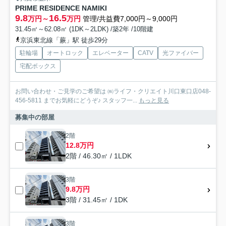
PRIME RESIDENCE NAMIKI
9.8
16.5
万円～
万円
管理/共益費7,000円～9,000円
31.45㎡～62.08㎡ (1DK～2LDK) /築2年 /10階建
京浜東北線「蕨」駅 徒歩29分
駐輪場
オートロック
エレベーター
CATV
光ファイバー
宅配ボックス
お問い合わせ・ご見学のご希望は ㈱ライフ・クリエイト川口東口店048-
456-5811 までお気軽にどうぞ♪ スタッフ一...
もっと見る
募集中の部屋
2階
12.8万円
2階 / 46.30㎡ / 1LDK
3階
9.8万円
3階 / 31.45㎡ / 1DK
3階