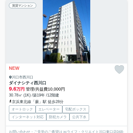
賃貸マンション
NEW
川口市西川口
ダイナシティ西川口
9.6
万円
管理/共益費10,000円
30.78㎡ (1K) /築19年 /12階建
京浜東北線「蕨」駅 徒歩28分
オートロック
エレベーター
宅配ボックス
インターネット対応
防犯カメラ
公共下水
お問い合わせ・ご見学のご希望は ㈱ライフ・クリエイト川口東口店048-