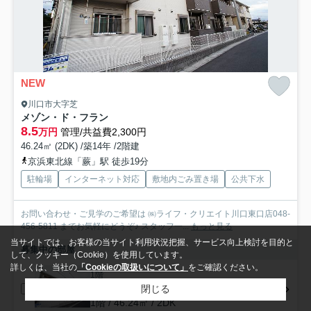
NEW
川口市大字芝
メゾン・ド・フラン
8.5
万円
管理/共益費2,300円
46.24㎡ (2DK) /築14年 /2階建
京浜東北線「蕨」駅 徒歩19分
駐輪場
インターネット対応
敷地内ごみ置き場
公共下水
お問い合わせ・ご見学のご希望は ㈱ライフ・クリエイト川口東口店048-
456-5811 までお気軽にどうぞ♪ スタッフ一...
もっと見る
当サイトでは、お客様の当サイト利用状況把握、サービス向上検討を目的と
募集中の部屋
して、クッキー（Cookie）を使用しています。
詳しくは、当社の
「Cookieの取扱いについて」
をご確認ください。
1階
8.5万円
閉じる
1階 / 46.24㎡ / 2DK