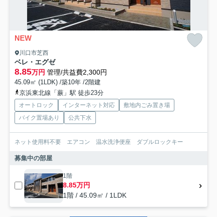
NEW
川口市芝西
ベレ・エグゼ
8.85
万円
管理/共益費2,300円
45.09㎡ (1LDK) /築10年 /2階建
京浜東北線「蕨」駅 徒歩23分
オートロック
インターネット対応
敷地内ごみ置き場
バイク置場あり
公共下水
ネット使用料不要 エアコン 温水洗浄便座 ダブルロックキー
募集中の部屋
1階
8.85万円
1階 / 45.09㎡ / 1LDK