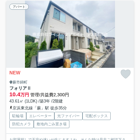
アパート
NEW
蕨市錦町
フォリアⅡ
10.4
万円
管理/共益費2,300円
43.61㎡ (1LDK) /築3年 /2階建
京浜東北線「蕨」駅 徒歩35分
駐輪場
エレベーター
光ファイバー
宅配ボックス
防犯カメラ
敷地内ごみ置き場
お部屋探しで不安や迷いが生じますよね。そんな時は是非ご相談下さ