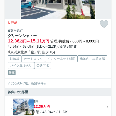
NEW
蕨市錦町
グリーンシャトー
12.36
15.11
万円～
万円
管理/共益費7,000円～8,000円
43.94㎡～62.69㎡ (1LDK～2LDK) /新築 /4階建
京浜東北線「蕨」駅 徒歩30分
駐輪場
オートロック
インターネット対応
敷地内ごみ置き場
バイク置場あり
公共下水
新築
☆安心のRC造、新築物件☆
募集中の部屋
1階
12.36万円
1階 / 43.94㎡ / 1LDK