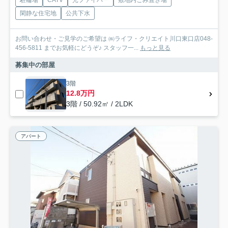
駐輪場
CATV
光ファイバー
敷地内ごみ置き場
閑静な住宅地
公共下水
お問い合わせ・ご見学のご希望は ㈱ライフ・クリエイト川口東口店048-
456-5811 までお気軽にどうぞ♪ スタッフ一...
もっと見る
募集中の部屋
3階
12.8万円
3階 / 50.92㎡ / 2LDK
アパート