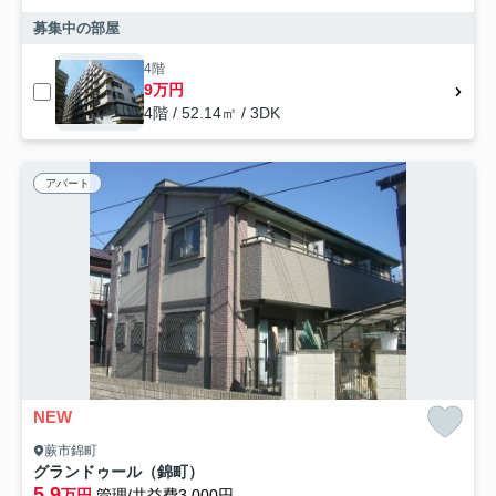
募集中の部屋
4階
9万円
4階 / 52.14㎡ / 3DK
アパート
NEW
蕨市錦町
グランドゥール（錦町）
5.9
万円
管理/共益費3,000円