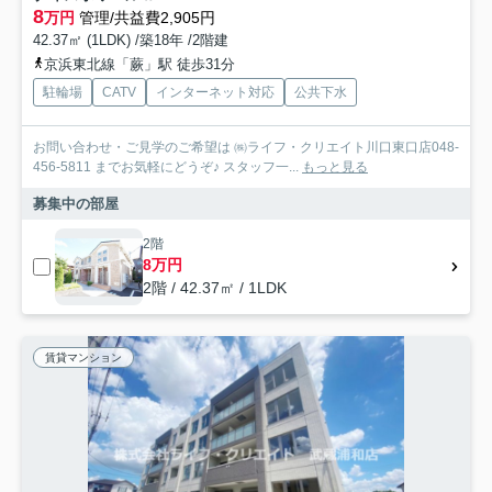
8
万円
管理/共益費2,905円
42.37㎡ (1LDK) /築18年 /2階建
京浜東北線「蕨」駅 徒歩31分
駐輪場
CATV
インターネット対応
公共下水
お問い合わせ・ご見学のご希望は ㈱ライフ・クリエイト川口東口店048-
456-5811 までお気軽にどうぞ♪ スタッフ一...
もっと見る
募集中の部屋
2階
8万円
2階 / 42.37㎡ / 1LDK
賃貸マンション