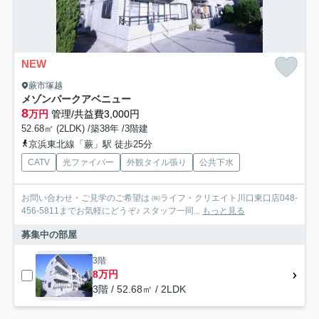
NEW
蕨市塚越
メゾンパークアベニュー
8
万円
管理/共益費3,000円
52.68㎡ (2LDK) /築38年 /3階建
京浜東北線「蕨」駅 徒歩25分
CATV
光ファイバー
外観タイル張り
公共下水
お問い合わせ・ご見学のご希望は ㈱ライフ・クリエイト川口東口店048-
456-5811までお気軽にどうぞ♪ スタッフ一同...
もっと見る
募集中の部屋
3階
8万円
3階 / 52.68㎡ / 2LDK