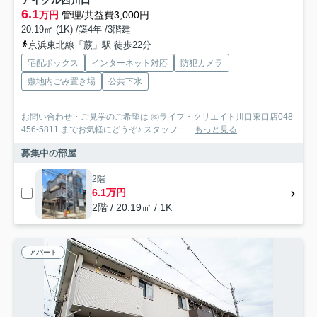
6.1
万円
管理/共益費3,000円
20.19㎡ (1K) /築4年 /3階建
京浜東北線「蕨」駅 徒歩22分
宅配ボックス
インターネット対応
防犯カメラ
敷地内ごみ置き場
公共下水
お問い合わせ・ご見学のご希望は ㈱ライフ・クリエイト川口東口店048-
456-5811 までお気軽にどうぞ♪ スタッフ一...
もっと見る
募集中の部屋
2階
6.1万円
2階 / 20.19㎡ / 1K
アパート