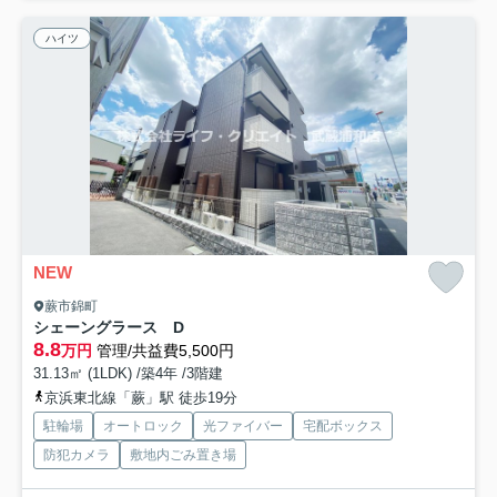
ハイツ
NEW
蕨市錦町
シェーングラース D
8.8
万円
管理/共益費5,500円
31.13㎡ (1LDK) /築4年 /3階建
京浜東北線「蕨」駅 徒歩19分
駐輪場
オートロック
光ファイバー
宅配ボックス
防犯カメラ
敷地内ごみ置き場