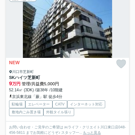
NEW
川口市芝新町
SKハイツ芝新町
9
万円
管理/共益費5,000円
52.14㎡ (3DK) /築38年 /10階建
京浜東北線「蕨」駅 徒歩4分
駐輪場
エレベーター
CATV
インターネット対応
敷地内ごみ置き場
外観タイル張り
お問い合わせ・ご見学のご希望は ㈱ライフ・クリエイト川口東口店048-
456-5811 までお気軽にどうぞ♪ スタッフ一...
もっと見る