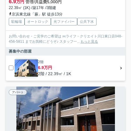
6.9
万円
管理/共益費5,000円
22.39㎡ (1K) /築17年 /3階建
京浜東北線「蕨」駅 徒歩13分
駐輪場
オートロック
光ファイバー
公共下水
お問い合わせ・ご見学のご希望は ㈱ライフ・クリエイト川口東口店048-
456-5811 までお気軽にどうぞ♪ スタッフ一...
もっと見る
募集中の部屋
2階
6.9万円
2階 / 22.39㎡ / 1K
アパート