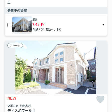
る
募集中の部屋
2階
7.4万円
2階 / 21.53㎡ / 1K
アパート
NEW
川口市上青木西
ディスポワールⅡ