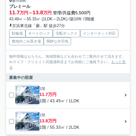
蕨市錦町
プレミール
11.7
13.8
万円～
万円
管理/共益費5,500円
43.49㎡～55.33㎡ (1LDK～2LDK) /築10年 /3階建
京浜東北線「蕨」駅 徒歩27分
駐輪場
オートロック
宅配ボックス
インターネット対応
敷地内ごみ置き場
閑静な住宅地
物件情報はもちろん、地域情報なども合わせてご案内させて頂きます。
㈱ライフ・クリエイト武蔵浦和店までお気軽にご連絡下さい...
もっと見
る
募集中の部屋
1階
11.7万円
1階 / 43.49㎡ / 1LDK
1階
13.8万円
1階 / 55.33㎡ / 2LDK