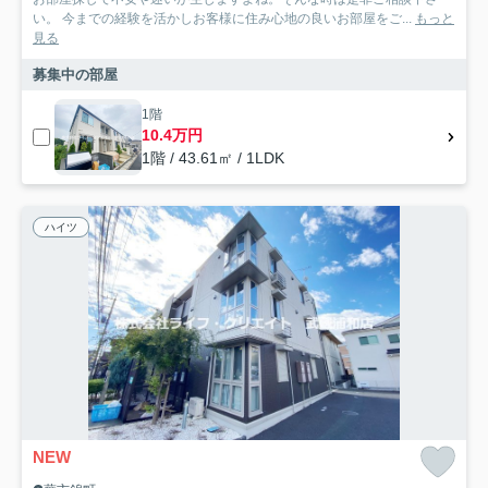
い。 今までの経験を活かしお客様に住み心地の良いお部屋をご...
もっと
見る
募集中の部屋
1階
10.4万円
1階 / 43.61㎡ / 1LDK
ハイツ
NEW