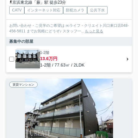
京浜東北線「蕨」駅 徒歩23分
CATV
インターネット対応
防犯カメラ
公共下水
お問い合わせ・ご見学のご希望は ㈱ライフ・クリエイト川口東口店048-
456-5811 までお気軽にどうぞ♪ スタッフ一...
もっと見る
募集中の部屋
1-2階
13.6万円
1-2階 / 77.63㎡ / 2LDK
賃貸マンション