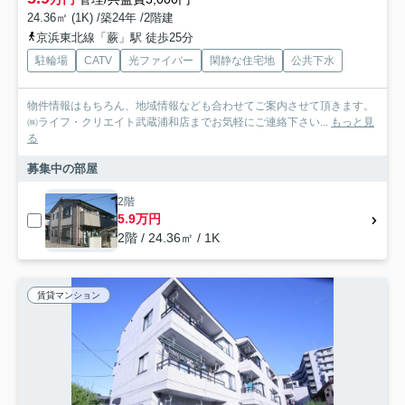
24.36㎡ (1K) /築24年 /2階建
京浜東北線「蕨」駅 徒歩25分
駐輪場
CATV
光ファイバー
閑静な住宅地
公共下水
物件情報はもちろん、地域情報なども合わせてご案内させて頂きます。
㈱ライフ・クリエイト武蔵浦和店までお気軽にご連絡下さい...
もっと見
る
募集中の部屋
2階
5.9万円
2階 / 24.36㎡ / 1K
賃貸マンション