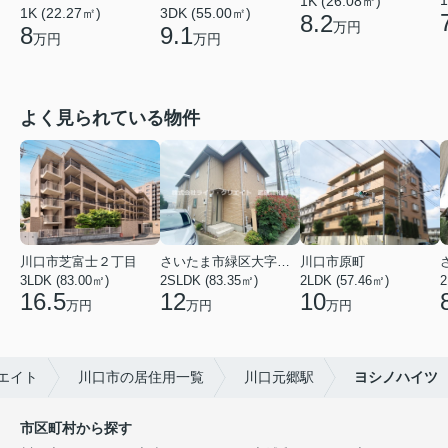
1
1K (26.08㎡)
1K (22.27㎡)
3DK (55.00㎡)
8.2
万円
8
9.1
万円
万円
よく見られている物件
川口市芝富士２丁目
さいたま市緑区大字三室
川口市原町
3LDK (83.00㎡)
2SLDK (83.35㎡)
2LDK (57.46㎡)
2
16.5
12
10
万円
万円
万円
エイト
川口市の居住用一覧
川口元郷駅
ヨシノハイツ
市区町村から探す