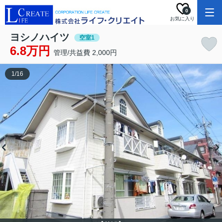
0
お気に入り
ヨシノハイツ
空室1
6.8万円
管理/共益費 2,000円
1
/
16