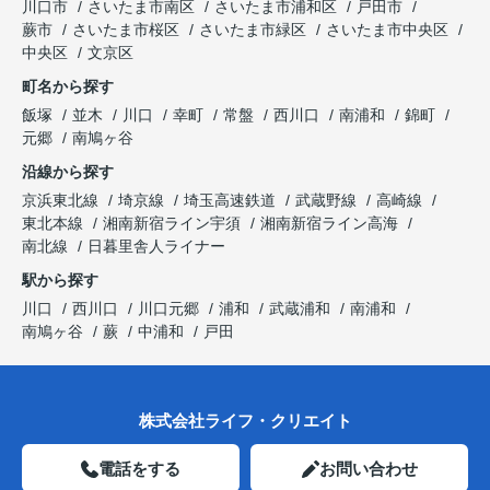
川口市
さいたま市南区
さいたま市浦和区
戸田市
蕨市
さいたま市桜区
さいたま市緑区
さいたま市中央区
中央区
文京区
町名から探す
飯塚
並木
川口
幸町
常盤
西川口
南浦和
錦町
元郷
南鳩ヶ谷
沿線から探す
京浜東北線
埼京線
埼玉高速鉄道
武蔵野線
高崎線
東北本線
湘南新宿ライン宇須
湘南新宿ライン高海
南北線
日暮里舎人ライナー
駅から探す
川口
西川口
川口元郷
浦和
武蔵浦和
南浦和
南鳩ヶ谷
蕨
中浦和
戸田
株式会社ライフ・クリエイト
電話をする
お問い合わせ