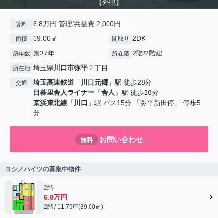
【外観】
6.8万円 管理/共益費 2,000円
賃料
39.00㎡
2DK
面積
間取り
築37年
2階/2階建
築年数
所在階
埼玉県
川口市
弥平
２丁目
所在地
埼玉高速鉄道
「
川口元郷
」駅 徒歩28分
交通
日暮里舎人ライナー
「
舎人
」駅 徒歩28分
京浜東北線
「
川口
」駅 バス15分 「弥平新田停」 停歩5
分
お問い合わせ
無料
ヨシノハイツの募集中物件
2階
6.8万円
2階 / 11.79坪(39.00㎡)