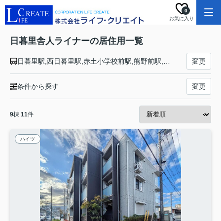
0
お気に入り
日暮里舎人ライナーの居住用一覧
日暮里駅,西日暮里駅,赤土小学校前駅,熊野前駅,足立小台駅,扇大橋駅,高野駅,江北駅,西新井大師西駅,谷在家駅,舎人公園駅,舎人駅,見沼代親水公園駅
変更
条件から探す
変更
9
棟
11
件
ハイツ