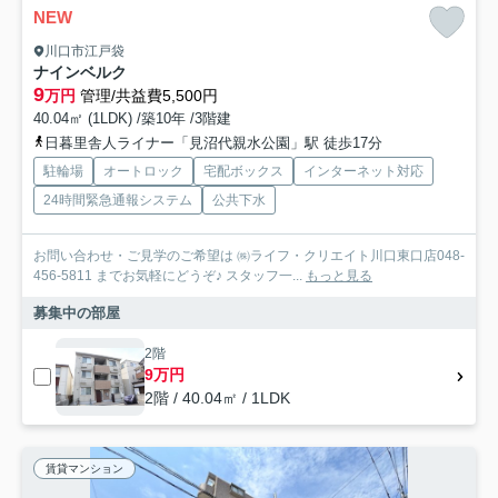
NEW
川口市江戸袋
ナインベルク
9
万円
管理/共益費5,500円
40.04㎡ (1LDK) /築10年 /3階建
日暮里舎人ライナー「見沼代親水公園」駅 徒歩17分
駐輪場
オートロック
宅配ボックス
インターネット対応
24時間緊急通報システム
公共下水
お問い合わせ・ご見学のご希望は ㈱ライフ・クリエイト川口東口店048-
456-5811 までお気軽にどうぞ♪ スタッフ一...
もっと見る
募集中の部屋
2階
9万円
2階 / 40.04㎡ / 1LDK
賃貸マンション