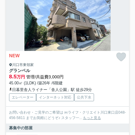
NEW
川口市東領家
グランベル
8.5
万円
管理/共益費3,000円
45.00㎡ (1LDK) /築26年 /6階建
日暮里舎人ライナー「舎人公園」駅 徒歩29分
エレベーター
インターネット対応
公共下水
お問い合わせ・ご見学のご希望は ㈱ライフ・クリエイト川口東口店048-
456-5811 までお気軽にどうぞ♪ スタッフ一...
もっと見る
募集中の部屋