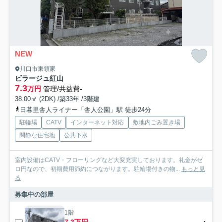
NEW
川口市東領家
ビラージュ紅山
7.3
万円
管理/共益費-
38.00㎡ (2DK) /築33年 /3階建
日暮里舎人ライナー「舎人公園」駅 徒歩24分
駐輪場
CATV
インターネット対応
敷地内ごみ置き場
閑静な住宅地
公共下水
室内設備はCATV・フローリングなど大変充実しております。礼金がゼ
ロ円なので、初期費用節約につながります。駐輪場付きの物...
もっと見
る
募集中の部屋
1階