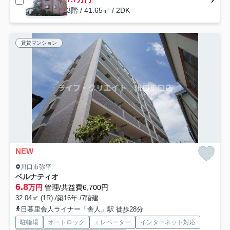
3階 / 41.65㎡ / 2DK
賃貸マンション
NEW
川口市弥平
ベルナティオ
6.8
万円
管理/共益費6,700円
32.04㎡ (1R) /築16年 /7階建
日暮里舎人ライナー「舎人」駅 徒歩28分
駐輪場
オートロック
エレベーター
インターネット対応