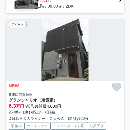
7.3万円
1階 / 38.00㎡ / 2DK
アパート
NEW
川口市東領家
グランシャリオ（東領家）
6.3
万円
管理/共益費4,000円
26.08㎡ (1K) /築11年 /2階建
日暮里舎人ライナー「舎人公園」駅 徒歩28分
駐輪場
オートロック
インターネット対応
公共下水