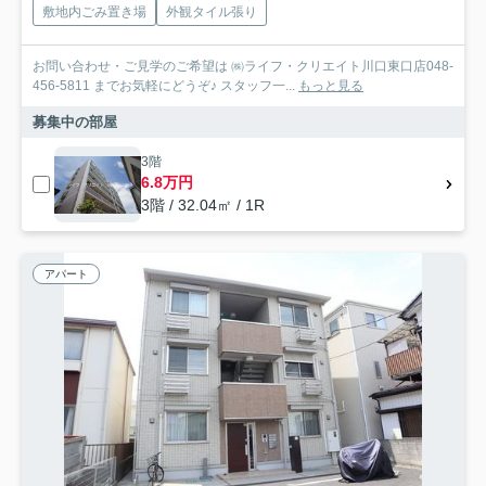
敷地内ごみ置き場
外観タイル張り
お問い合わせ・ご見学のご希望は ㈱ライフ・クリエイト川口東口店048-
456-5811 までお気軽にどうぞ♪ スタッフ一...
もっと見る
募集中の部屋
3階
6.8万円
3階 / 32.04㎡ / 1R
アパート