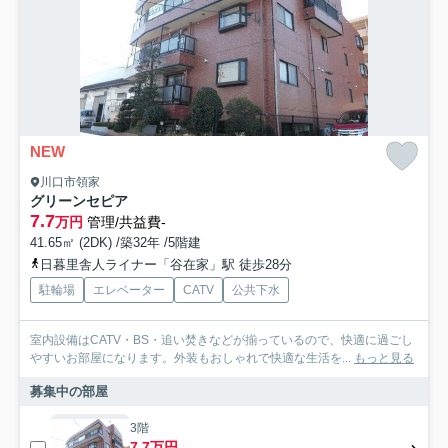
NEW
川口市領家
グリーンセピア
7.7
万円
管理/共益費-
41.65㎡ (2DK) /築32年 /5階建
日暮里舎人ライナー「谷在家」駅 徒歩28分
駐輪場
エレベーター
CATV
公共下水
室内設備はCATV・BS・追い焚きなどが揃っているので、快適に過ごし
やすいお部屋になります。外装もおしゃれで快適な生活を...
もっと見る
募集中の部屋
3階
7.7万円