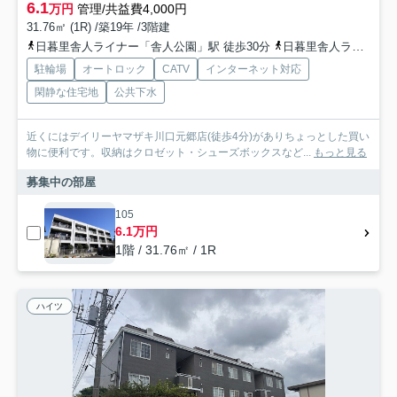
6.1
万円
管理/共益費4,000円
31.76㎡ (1R) /築19年 /3階建
日暮里舎人ライナー「舎人公園」駅 徒歩30分
日暮里舎人ライナー「舎人」駅 徒歩30分
駐輪場
オートロック
CATV
インターネット対応
閑静な住宅地
公共下水
近くにはデイリーヤマザキ川口元郷店(徒歩4分)がありちょっとした買い
物に便利です。収納はクロゼット・シューズボックスなど...
もっと見る
募集中の部屋
105
6.1万円
1階 / 31.76㎡ / 1R
ハイツ