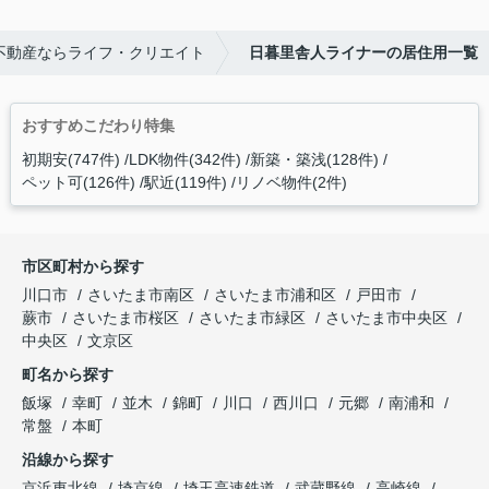
不動産ならライフ・クリエイト
日暮里舎人ライナーの居住用一覧
おすすめこだわり特集
初期安(747件)
LDK物件(342件)
新築・築浅(128件)
ペット可(126件)
駅近(119件)
リノベ物件(2件)
市区町村から探す
川口市
さいたま市南区
さいたま市浦和区
戸田市
蕨市
さいたま市桜区
さいたま市緑区
さいたま市中央区
中央区
文京区
町名から探す
飯塚
幸町
並木
錦町
川口
西川口
元郷
南浦和
常盤
本町
沿線から探す
京浜東北線
埼京線
埼玉高速鉄道
武蔵野線
高崎線