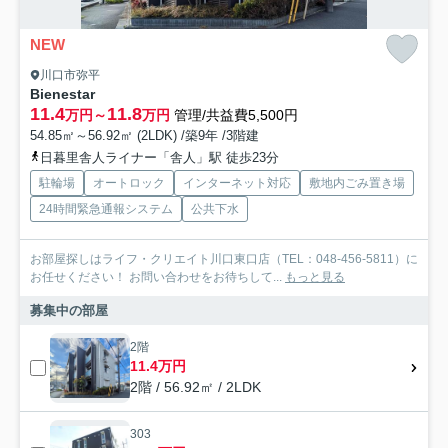
NEW
川口市弥平
Bienestar
11.4
11.8
万円～
万円
管理/共益費5,500円
54.85㎡～56.92㎡ (2LDK) /築9年 /3階建
日暮里舎人ライナー「舎人」駅 徒歩23分
駐輪場
オートロック
インターネット対応
敷地内ごみ置き場
24時間緊急通報システム
公共下水
お部屋探しはライフ・クリエイト川口東口店（TEL：048-456-5811）に
お任せください！ お問い合わせをお待ちして...
もっと見る
募集中の部屋
2階
11.4万円
2階 / 56.92㎡ / 2LDK
303