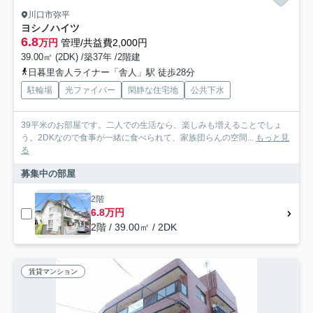
川口市弥平
ヨシノハイツ
6.8
万円
管理/共益費2,000円
39.00㎡ (2DK) /築37年 /2階建
日暮里舎人ライナー「舎人」駅 徒歩28分
駐輪場
光ファイバー
閑静な住宅地
公共下水
39平米のお部屋です。二人での生活なら、楽しみも増えることでしょ
う。2DKなので食事が一緒に食べられて、家族団らんの空間...
もっと見
る
募集中の部屋
2階
6.8万円
2階 / 39.00㎡ / 2DK
賃貸マンション