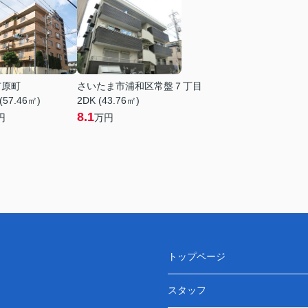
市原町
さいたま市浦和区常盤７丁目
(57.46㎡)
2DK (43.76㎡)
8.1
円
万円
トップページ
スタッフ