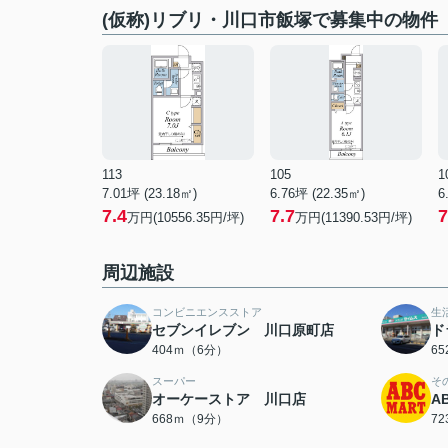
(仮称)リブリ・川口市飯塚で募集中の物件
113
105
1
7.01坪 (23.18㎡)
6.76坪 (22.35㎡)
6
7.4
7.7
7
万円(10556.35円/坪)
万円(11390.53円/坪)
周辺施設
コンビニエンスストア
生
セブンイレブン 川口原町店
ド
404ｍ（6分）
6
スーパー
そ
オーケーストア 川口店
A
668ｍ（9分）
7