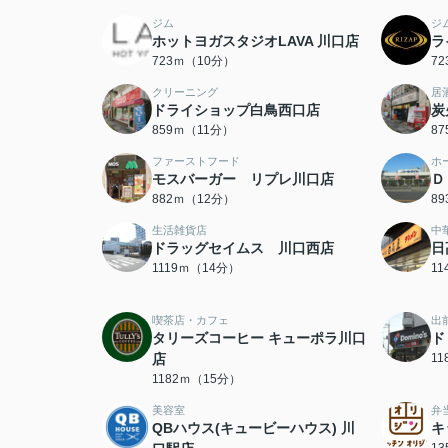
ジム
ジ
ホットヨガスタジオLAVA 川口店
ラ
723ｍ（10分）
7
クリーニング
居
ドライショップ白鳥西口店
炭
859ｍ（11分）
8
ファーストフード
ホ
モスバーガー リプレ川口店
Ｄ
882ｍ（12分）
8
生活雑貨店
中
ドラッグセイムス 川口西店
日
1119ｍ（14分）
1
喫茶店・カフェ
出
タリーズコーヒー キューポラ川口
ド
店
1
1182ｍ（15分）
美容室
弁
QBハウス(キュービーハウス) 川
キ
1