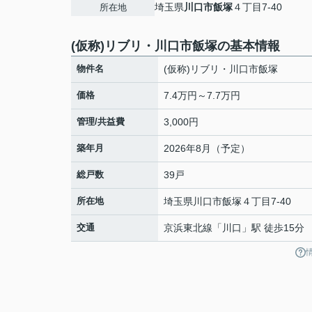
埼玉県
川口市
飯塚
４丁目7-40
所在地
(仮称)リブリ・川口市飯塚の基本情報
物件名
(仮称)リブリ・川口市飯塚
価格
7.4万円～7.7万円
管理/共益費
3,000円
築年月
2026年8月（予定）
総戸数
39戸
所在地
埼玉県
川口市
飯塚
４丁目7-40
交通
京浜東北線
「
川口
」駅 徒歩15分