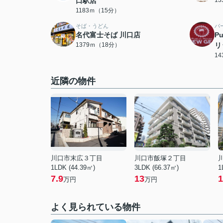
口駅店
1183ｍ（15分）
そば・うどん
バ
名代富士そば 川口店
P
1379ｍ（18分）
リ
1
近隣の物件
川口市末広３丁目
川口市飯塚２丁目
1LDK (44.39㎡)
3LDK (66.37㎡)
1
7.9
13
1
万円
万円
よく見られている物件