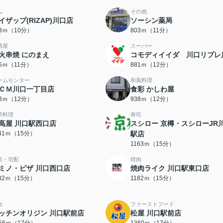
ム
その他
イザップ(RIZAP)川口店
ソーシン薬局
23ｍ（10分）
803ｍ（11分）
酒屋
スーパー
火串焼 にのまえ
コモディイイダ 川口リプレ
75ｍ（11分）
881ｍ（12分）
ームセンター
和風料理
ＣＭ川口一丁目店
食彩 かしわ屋
93ｍ（12分）
938ｍ（12分）
華料理
寿司
高屋 川口駅西口店
スシロー 京樽・スシローJR
141ｍ（15分）
駅店
1163ｍ（15分）
前・宅配
焼肉
ミノ・ピザ 川口西口店
焼肉ライク 川口駅東口店
182ｍ（15分）
1182ｍ（15分）
当
ファーストフード
ッチンオリジン 川口駅前店
松屋 川口駅前店
356ｍ（17分）
1360ｍ（17分）