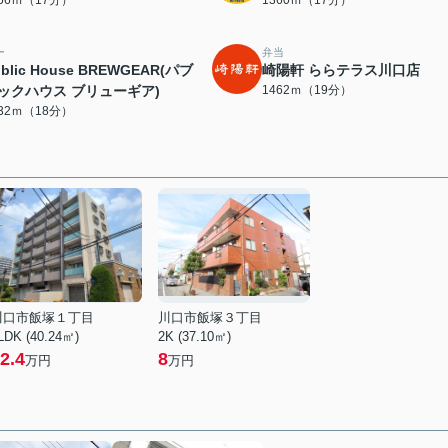
ー
弁当
ublic House BREWGEAR(パブ
崎陽軒 ららテラス川口店
ックハウス ブリューギア)
1462ｍ（19分）
432ｍ（18分）
川口市飯塚１丁目
川口市飯塚３丁目
LDK (40.24㎡)
2K (37.10㎡)
2.4
8
万円
万円