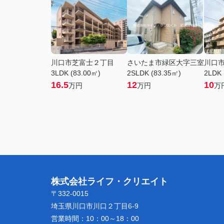
川口市芝富士２丁目
さいたま市緑区大字三室
川口
3LDK (83.00㎡)
2SLDK (83.35㎡)
2LDK 
16.5
12
10
万円
万円
万
株式会社ライフ・クリエイト
〒332-0015
埼玉県川口市川口２丁目6-9
営業時間：
10：00～18：00