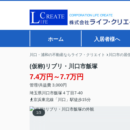
ホーム
入居者様へ
川口・浦和の不動産ならライフ・クリエイト
川口市の居
(仮称)リブリ・川口市飯塚
7.4万円～7.7万円
管理/共益費 3,000円
埼玉県
川口市
飯塚
４丁目7-40
京浜東北線「川口」駅徒歩15分
1
/
3