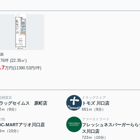
08
.76坪 (22.35㎡)
.7
万円(11390.53円/坪)
活雑貨店
ドラッグストア
ラッグセイムス 原町店
トモズ 川口店
52ｍ（9分）
661ｍ（9分）
の他
ファーストフード
BC-MARTアリオ川口店
フレッシュネスバーガーらら
23ｍ（10分）
ス川口店
723ｍ（10分）