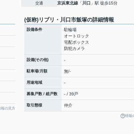
京浜東北線
「
川口
」駅 徒歩15分
交通
(仮称)リブリ・川口市飯塚の詳細情報
設備条件
駐輪場
オートロック
宅配ボックス
防犯カメラ
設備(その他)
-
駐車場/月額
無/-
用途地域
-
募集戸数 / 総戸数
- / 39戸
取引態様
仲介
情報の見方
情報