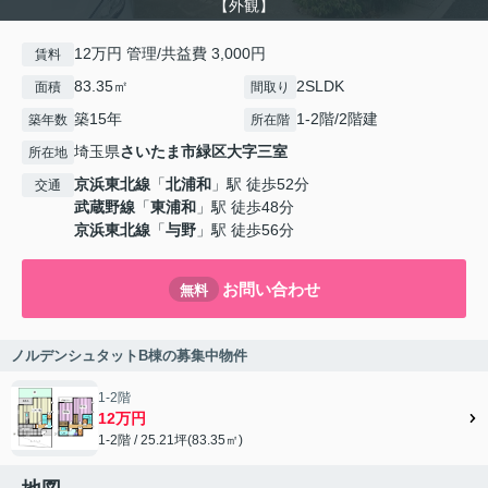
【外観】
12万円 管理/共益費 3,000円
賃料
83.35㎡
2SLDK
面積
間取り
築15年
1-2階/2階建
築年数
所在階
埼玉県
さいたま市緑区
大字三室
所在地
京浜東北線
「
北浦和
」駅 徒歩52分
交通
武蔵野線
「
東浦和
」駅 徒歩48分
京浜東北線
「
与野
」駅 徒歩56分
お問い合わせ
無料
ノルデンシュタットB棟の募集中物件
1-2階
12万円
1-2階 / 25.21坪(83.35㎡)