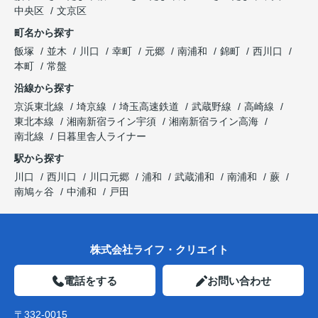
中央区
文京区
町名から探す
飯塚
並木
川口
幸町
元郷
南浦和
錦町
西川口
本町
常盤
沿線から探す
京浜東北線
埼京線
埼玉高速鉄道
武蔵野線
高崎線
東北本線
湘南新宿ライン宇須
湘南新宿ライン高海
南北線
日暮里舎人ライナー
駅から探す
川口
西川口
川口元郷
浦和
武蔵浦和
南浦和
蕨
南鳩ヶ谷
中浦和
戸田
株式会社ライフ・クリエイト
電話をする
お問い合わせ
〒332-0015