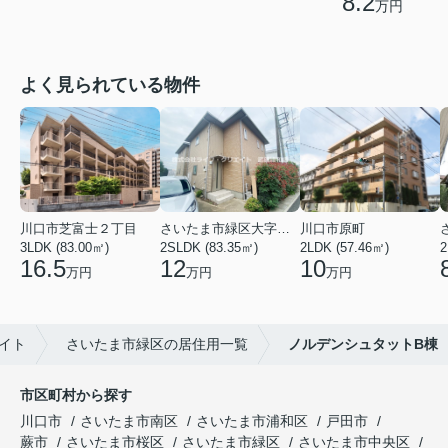
8.2
万円
よく見られている物件
川口市芝富士２丁目
さいたま市緑区大字三室
川口市原町
3LDK (83.00㎡)
2SLDK (83.35㎡)
2LDK (57.46㎡)
2
16.5
12
10
万円
万円
万円
イト
さいたま市緑区の居住用一覧
ノルデンシュタットB棟
市区町村から探す
川口市
さいたま市南区
さいたま市浦和区
戸田市
蕨市
さいたま市桜区
さいたま市緑区
さいたま市中央区