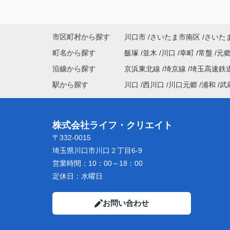
市区町村から探す
川口市
さいたま市南区
さいた
町名から探す
飯塚
並木
川口
幸町
常盤
元
沿線から探す
京浜東北線
埼京線
埼玉高速鉄
駅から探す
川口
西川口
川口元郷
浦和
武
株式会社ライフ・クリエイト
〒332-0015
埼玉県川口市川口２丁目6-9
営業時間：
10：00～18：00
定休日：
水曜日
お問い合わせ