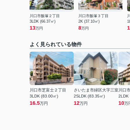
川口市飯塚２丁目
川口市飯塚３丁目
3LDK (66.37㎡)
2K (37.10㎡)
1
13
8
1
万円
万円
よく見られている物件
川口市芝富士２丁目
さいたま市緑区大字三室
川口
3LDK (83.00㎡)
2SLDK (83.35㎡)
2LDK 
16.5
12
10
万円
万円
万