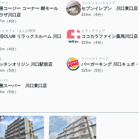
イーツ
コンビニエンスストア
座コージー コーナー 樹モール
セブンイレブン 川口東口店
ラザ川口店
314ｍ（4分）
07ｍ（4分）
ットカフェ・まんが喫茶
ドラッグストア
活CLUB リラックスルーム 川口
ココカラファイン薬局川口店
319ｍ（4分）
16ｍ（4分）
当
ファーストフード
ッチンオリジン 川口駅前店
バーガーキング 川口キュポ
25ｍ（5分）
325ｍ（5分）
ーパー
務スーパー 川口東口店
39ｍ（5分）