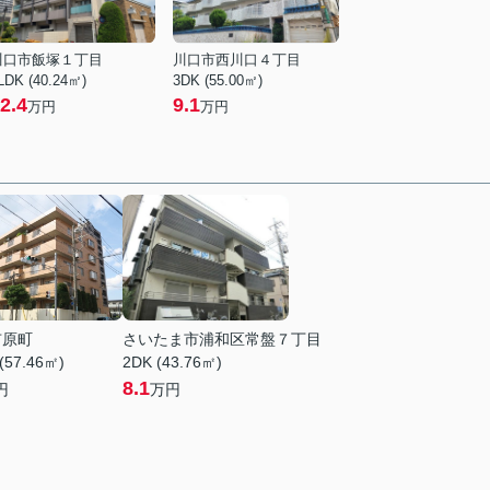
川口市飯塚１丁目
川口市西川口４丁目
LDK (40.24㎡)
3DK (55.00㎡)
2.4
9.1
万円
万円
市原町
さいたま市浦和区常盤７丁目
(57.46㎡)
2DK (43.76㎡)
8.1
円
万円