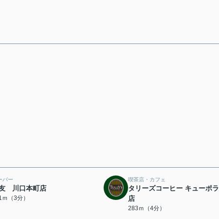
ーパー
喫茶店・カフェ
友 川口本町店
タリーズコーヒー キューポ
61ｍ（3分）
店
283ｍ（4分）