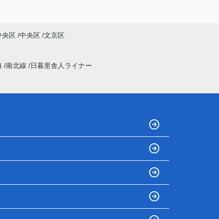
中央区
中央区
文京区
海
南北線
日暮里舎人ライナー