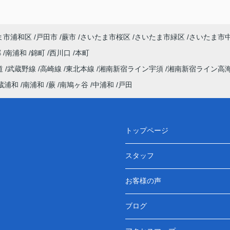
ま市浦和区
戸田市
蕨市
さいたま市桜区
さいたま市緑区
さいたま市
郷
南浦和
錦町
西川口
本町
道
武蔵野線
高崎線
東北本線
湘南新宿ライン宇須
湘南新宿ライン高
蔵浦和
南浦和
蕨
南鳩ヶ谷
中浦和
戸田
トップページ
スタッフ
お客様の声
ブログ