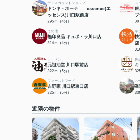
ディスカウントショップ
ス
ドンキ・ホーテ essence(エ
銀
ッセンス)川口駅前店
プ
295ｍ（4分）
3
その他
ネ
無印良品 キュポ・ラ川口店
快
314ｍ（4分）
店
3
ラーメン
弁
元祖油堂 川口駅前店
キ
322ｍ（5分）
3
ファーストフード
ス
吉野家 川口駅東口店
業
325ｍ（5分）
3
近隣の物件