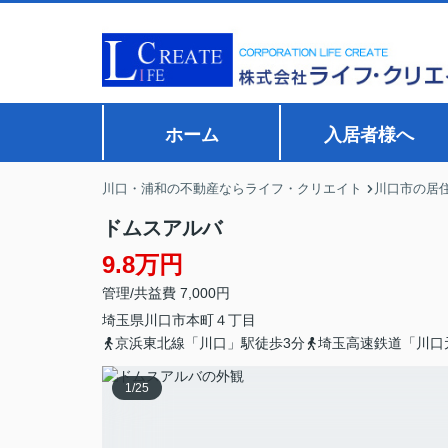
ホーム
入居者様へ
川口・浦和の不動産ならライフ・クリエイト
川口市の居
ドムスアルバ
9.8万円
管理/共益費 7,000円
埼玉県
川口市
本町
４丁目
京浜東北線「川口」駅徒歩3分
埼玉高速鉄道「川口
1
/
25