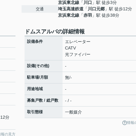
京浜東北線
「
川口
」駅 徒歩3分
埼玉高速鉄道
「
川口元郷
」駅 徒歩12分
交通
京浜東北線
「
赤羽
」駅 徒歩38分
ドムスアルバの詳細情報
設備条件
エレベーター
CATV
光ファイバー
設備(その他)
-
駐車場/月額
無/-
用途地域
-
募集戸数 / 総戸数
- / -
取引態様
一般媒介
12分
情報
情報の見方