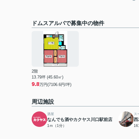
ドムスアルバで募集中の物件
2階
13.79坪 (45.60㎡)
9.8
万円(7106.6円/坪)
周辺施設
酒屋
ス
なんでも酒やカクヤス川口駅前店
西
1ｍ（1分）
1