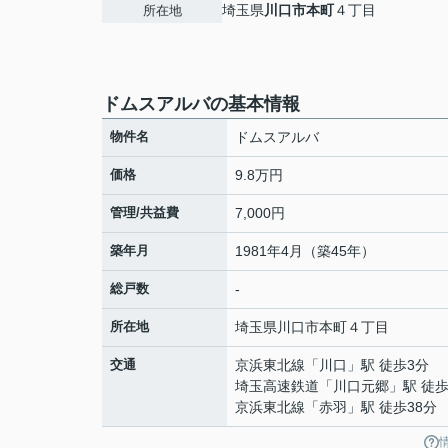
埼玉県
川口市
本町
４丁目
所在地
ドムスアルバの基本情報
物件名
ドムスアルバ
価格
9.8万円
管理/共益費
7,000円
築年月
1981年4月（築45年）
総戸数
-
所在地
埼玉県
川口市
本町
４丁目
交通
京浜東北線
「
川口
」駅 徒歩3分
埼玉高速鉄道
「
川口元郷
」駅 徒歩
京浜東北線
「
赤羽
」駅 徒歩38分