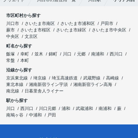
市区町村から探す
川口市
さいたま市南区
さいたま市浦和区
戸田市
蕨市
さいたま市桜区
さいたま市緑区
さいたま市中央区
中央区
文京区
町名から探す
飯塚
幸町
並木
錦町
川口
元郷
南浦和
西川口
常盤
本町
沿線から探す
京浜東北線
埼京線
埼玉高速鉄道
武蔵野線
高崎線
東北本線
湘南新宿ライン宇須
湘南新宿ライン高海
南北線
日暮里舎人ライナー
駅から探す
川口
西川口
川口元郷
浦和
武蔵浦和
南浦和
蕨
南鳩ヶ谷
中浦和
戸田