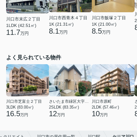
川口市西青木４丁目
川口市飯塚２丁目
川口市末広２丁目
2
1K (21.31㎡)
1K (21.00㎡)
1LDK (42.51㎡)
8.1
8.5
11.7
万円
万円
万円
よく見られている物件
川口市芝富士２丁目
さいたま市緑区大字三室
川口市原町
3LDK (83.00㎡)
2SLDK (83.35㎡)
2LDK (57.46㎡)
2
16.5
12
10
万円
万円
万円
・クリエイト
川口市の居住用一覧
川口駅
ケリア川口