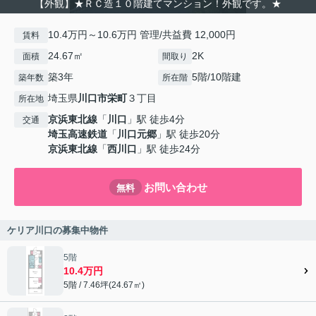
【外観】★ＲＣ造１０階建てマンション！外観です。★
10.4万円～10.6万円 管理/共益費 12,000円
賃料
24.67㎡
2K
面積
間取り
築3年
5階/10階建
築年数
所在階
埼玉県
川口市
栄町
３丁目
所在地
京浜東北線
「
川口
」駅 徒歩4分
交通
埼玉高速鉄道
「
川口元郷
」駅 徒歩20分
京浜東北線
「
西川口
」駅 徒歩24分
お問い合わせ
無料
ケリア川口の募集中物件
5階
10.4万円
5階 / 7.46坪(24.67㎡)