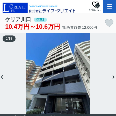
0
お気に入り
ケリア川口
空室2
10.4万円～10.6万円
管理/共益費 12,000円
1
/
18