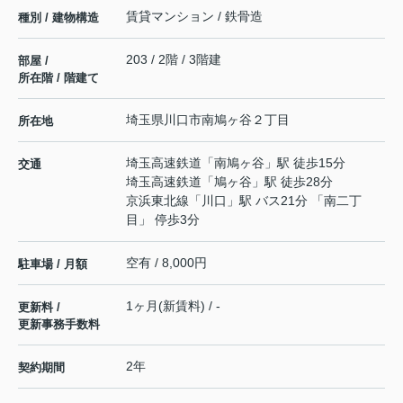
賃貸マンション / 鉄骨造
種別 / 建物構造
203 / 2階 / 3階建
部屋 /
所在階 / 階建て
埼玉県
川口市
南鳩ヶ谷
２丁目
所在地
埼玉高速鉄道
「
南鳩ヶ谷
」駅 徒歩15分
交通
埼玉高速鉄道
「
鳩ヶ谷
」駅 徒歩28分
京浜東北線
「
川口
」駅 バス21分 「南二丁
目」 停歩3分
空有 / 8,000円
駐車場 / 月額
1ヶ月(新賃料) / -
更新料 /
更新事務手数料
2年
契約期間