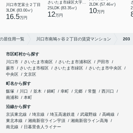
さいたま市緑区大字三室
2LDK (57.46㎡)
川口市芝富士２丁目
2
2SLDK (83.35㎡)
10
3LDK (83.00㎡)
万円
12
16.5
万円
万円
の居住用一覧
川口市南鳩ヶ谷２丁目の賃貸マンション
203
市区町村から探す
川口市
さいたま市南区
さいたま市浦和区
戸田市
蕨市
さいたま市桜区
さいたま市緑区
さいたま市中央区
中央区
文京区
町名から探す
飯塚
川口
並木
錦町
幸町
元郷
常盤
西川口
南浦和
本町
沿線から探す
京浜東北線
埼京線
埼玉高速鉄道
武蔵野線
高崎線
東北本線
湘南新宿ライン宇須
湘南新宿ライン高海
南北線
日暮里舎人ライナー