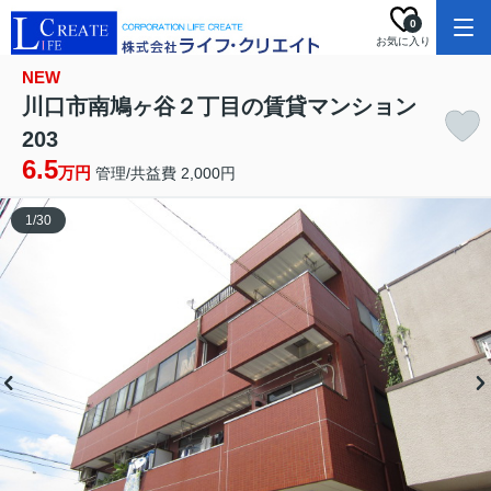
0
お気に入り
NEW
川口市南鳩ヶ谷２丁目の賃貸マンション
203
6.5
万円
管理/共益費 2,000円
1
/
30