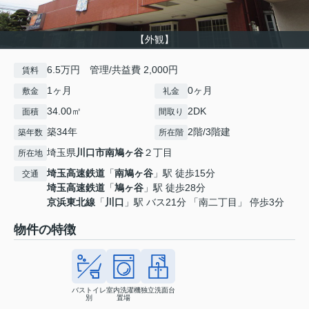
【外観】
6.5万円 管理/共益費 2,000円
賃料
1ヶ月
0ヶ月
敷金
礼金
34.00㎡
2DK
面積
間取り
築34年
2階/3階建
築年数
所在階
埼玉県
川口市
南鳩ヶ谷
２丁目
所在地
埼玉高速鉄道
「
南鳩ヶ谷
」駅 徒歩15分
交通
埼玉高速鉄道
「
鳩ヶ谷
」駅 徒歩28分
京浜東北線
「
川口
」駅 バス21分 「南二丁目」 停歩3分
物件の特徴
バストイレ
室内洗濯機
独立洗面台
別
置場