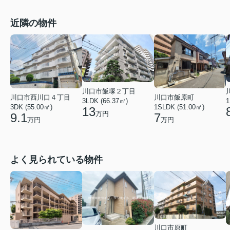
近隣の物件
川口市飯塚２丁目
川口市西川口４丁目
川口市飯原町
1
3LDK (66.37㎡)
3DK (55.00㎡)
1SLDK (51.00㎡)
13
万円
9.1
7
万円
万円
よく見られている物件
川口市原町