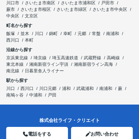
川口市
さいたま市南区
さいたま市浦和区
戸田市
蕨市
さいたま市桜区
さいたま市緑区
さいたま市中央区
中央区
文京区
町名から探す
飯塚
並木
川口
錦町
幸町
元郷
常盤
南浦和
西川口
本町
沿線から探す
京浜東北線
埼京線
埼玉高速鉄道
武蔵野線
高崎線
東北本線
湘南新宿ライン宇須
湘南新宿ライン高海
南北線
日暮里舎人ライナー
駅から探す
川口
西川口
川口元郷
浦和
武蔵浦和
南浦和
蕨
南鳩ヶ谷
中浦和
戸田
株式会社ライフ・クリエイト
電話をする
お問い合わせ