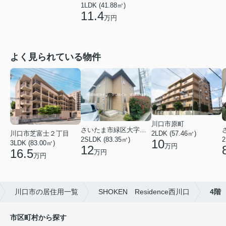
1LDK (41.88㎡)
11.4
万円
よく見られている物件
川口市原町
さいたま市緑区大字三室
2LDK (57.46㎡)
川口市芝富士２丁目
2
2SLDK (83.35㎡)
10
3LDK (83.00㎡)
万円
12
16.5
万円
万円
川口市の居住用一覧
SHOKEN Residence西川口
4階
市区町村から探す