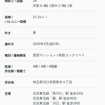
1K
間取り / 詳細
洋室 6.4帖 1室
/
K 2.2帖 1室
21.31㎡ / -
面積 /
バルコニー面積
東
向き
2025年3月(築1年)
築年月
賃貸マンション / 鉄筋コンクリート
種別 / 建物構造
4階 / 4階 / 4階建
部屋 /
所在階 / 階建て
埼玉県
川口市
西青木
４丁目
所在地
京浜東北線
「
西川口
」駅 徒歩10分
交通
京浜東北線
「
蕨
」駅 徒歩30分
京浜東北線
「
川口
」駅 徒歩29分