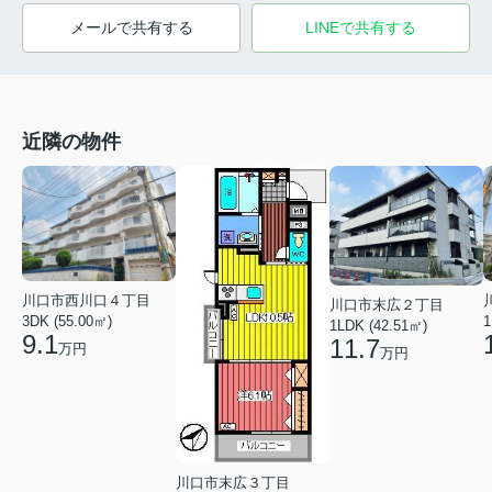
メールで共有する
LINEで共有する
近隣の物件
川口市西川口４丁目
川口市末広２丁目
3DK (55.00㎡)
1
1LDK (42.51㎡)
9.1
11.7
万円
万円
川口市末広３丁目