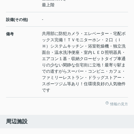
最上階
-
設備(その他)
共用部に防犯カメラ・エレベーター・宅配ボ
備考
ックス完備！ＴＶモニターホン・２口（Ｉ
Ｈ）システムキッチン・浴室乾燥機・独立洗
面台・温水洗浄便座・室内ＬＥＤ照明器具・
エアコン１基・収納クローゼットタイプ車通
りの少ない閑静な住宅街に立地！最寄り駅ま
での道すがらスーパー・コンビニ・カフェ・
ファミリーレストラン・ドラッグストアー・
スポーツジム等あり！住環境良好の人気物件
です
情報の見方
周辺施設