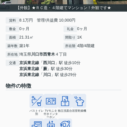
【外観】★ＲＣ造・４階建てマンション！外観です★
8.1万円 管理/共益費 10,000円
賃料
0ヶ月
0ヶ月
敷金
礼金
21.31㎡
1K
面積
間取り
築1年
4階/4階建
築年数
所在階
埼玉県
川口市
西青木
４丁目
所在地
京浜東北線
「
西川口
」駅 徒歩10分
交通
京浜東北線
「
蕨
」駅 徒歩30分
京浜東北線
「
川口
」駅 徒歩29分
物件の特徴
バストイレ
TVモニタ
独立洗面台
浴室乾燥機
別
付きインタ
ーホン