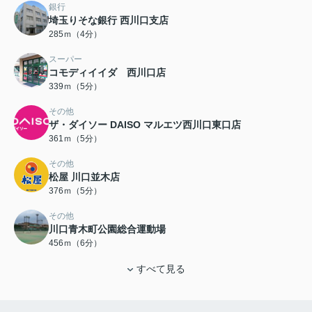
銀行
埼玉りそな銀行 西川口支店
285ｍ（4分）
スーパー
コモディイイダ 西川口店
339ｍ（5分）
その他
ザ・ダイソー DAISO マルエツ西川口東口店
361ｍ（5分）
その他
松屋 川口並木店
376ｍ（5分）
その他
川口青木町公園総合運動場
456ｍ（6分）
すべて見る