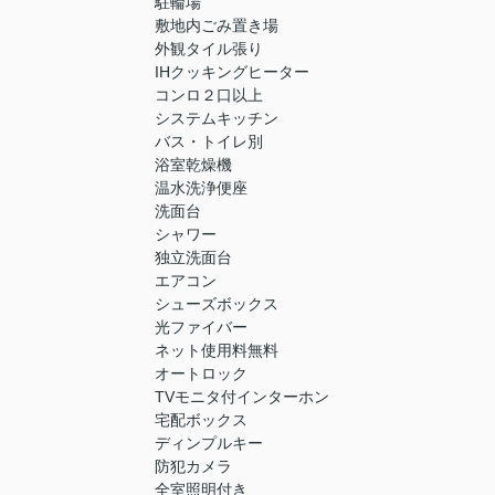
駐輪場
敷地内ごみ置き場
外観タイル張り
IHクッキングヒーター
コンロ２口以上
システムキッチン
バス・トイレ別
浴室乾燥機
温水洗浄便座
洗面台
シャワー
独立洗面台
エアコン
シューズボックス
光ファイバー
ネット使用料無料
オートロック
TVモニタ付インターホン
宅配ボックス
ディンプルキー
防犯カメラ
全室照明付き