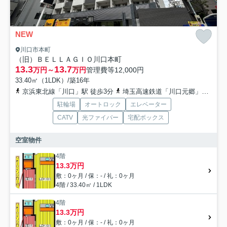
NEW
川口市本町
（旧）ＢＥＬＬＡＧＩＯ川口本町
13.3
13.7
万円～
万円
管理費等
12,000円
33.40㎡（1LDK）/築16年
京浜東北線「川口」駅 徒歩3分
埼玉高速鉄道「川口元郷」駅 徒歩18分
駐輪場
オートロック
エレベーター
CATV
光ファイバー
宅配ボックス
空室物件
4階
13.3万円
敷：0ヶ月 / 保：- / 礼：0ヶ月
4階 / 33.40㎡ / 1LDK
4階
13.3万円
敷：0ヶ月 / 保：- / 礼：0ヶ月