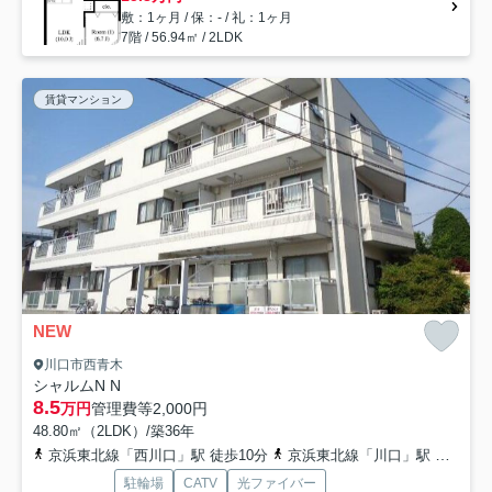
敷：1ヶ月 / 保：- / 礼：1ヶ月
7階 / 56.94㎡ / 2LDK
賃貸マンション
NEW
川口市西青木
シャルムN N
8.5
万円
管理費等
2,000円
48.80㎡（2LDK）/築36年
京浜東北線「西川口」駅 徒歩10分
京浜東北線「川口」駅 徒歩18分
駐輪場
CATV
光ファイバー