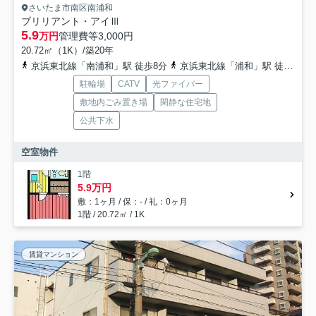
さいたま市南区南浦和
ブリリアント・アイⅢ
5.9
万円
管理費等
3,000円
20.72㎡（1K）/築20年
京浜東北線「南浦和」駅 徒歩8分
京浜東北線「浦和」駅 徒歩29分
駐輪場
CATV
光ファイバー
敷地内ごみ置き場
閑静な住宅地
公共下水
空室物件
1階
5.9万円
敷：1ヶ月 / 保：- / 礼：0ヶ月
1階 / 20.72㎡ / 1K
賃貸マンション