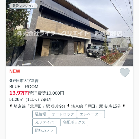
賃貸マンション
NEW
戸田市大字新曽
BLUE ROOM
13.9
万円
管理費等
10,000円
51.28㎡（1LDK）/築1年
埼京線「北戸田」駅 徒歩9分
埼京線「戸田」駅 徒歩15分
埼京線
駐輪場
オートロック
エレベーター
光ファイバー
宅配ボックス
防犯カメラ