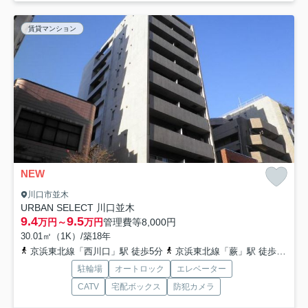
賃貸マンション
NEW
川口市並木
URBAN SELECT 川口並木
9.4
9.5
万円～
万円
管理費等
8,000円
30.01㎡（1K）/築18年
京浜東北線「西川口」駅 徒歩5分
京浜東北線「蕨」駅 徒歩28分
駐輪場
オートロック
エレベーター
CATV
宅配ボックス
防犯カメラ