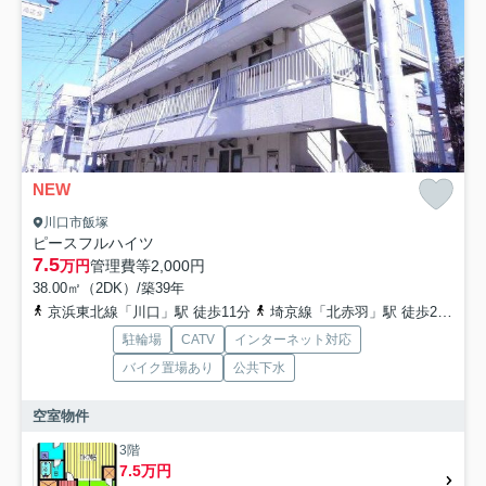
NEW
川口市飯塚
ピースフルハイツ
7.5
万円
管理費等
2,000円
38.00㎡（2DK）/築39年
京浜東北線「川口」駅 徒歩11分
埼京線「北赤羽」駅 徒歩25分
駐輪場
CATV
インターネット対応
バイク置場あり
公共下水
空室物件
3階
7.5万円