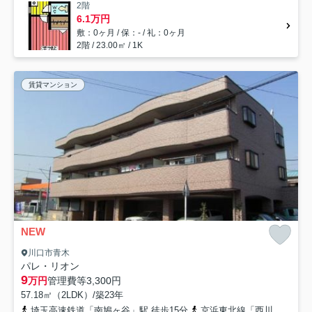
2階
6.1万円
敷：0ヶ月 / 保：- / 礼：0ヶ月
2階 / 23.00㎡ / 1K
賃貸マンション
NEW
川口市青木
パレ・リオン
9
万円
管理費等
3,300円
57.18㎡（2LDK）/築23年
埼玉高速鉄道「南鳩ヶ谷」駅 徒歩15分
京浜東北線「西川口」駅 徒歩25分