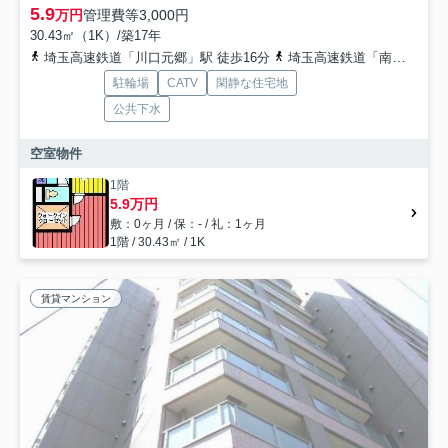
5.9
万円
管理費等
3,000円
30.43㎡（1K）/築17年
埼玉高速鉄道「川口元郷」駅 徒歩16分
埼玉高速鉄道「南鳩ヶ谷」駅 徒歩21分
駐輪場
CATV
閑静な住宅地
公共下水
空室物件
1階
5.9万円
敷：0ヶ月 / 保：- / 礼：1ヶ月
1階 / 30.43㎡ / 1K
賃貸マンション