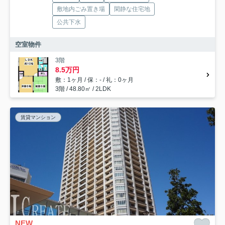
敷地内ごみ置き場
閑静な住宅地
公共下水
空室物件
3階
8.5万円
敷：1ヶ月 / 保：- / 礼：0ヶ月
3階 / 48.80㎡ / 2LDK
賃貸マンション
NEW