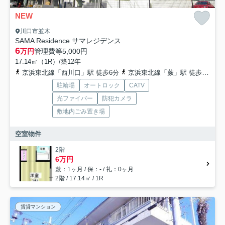
NEW
川口市並木
SAMA Residence サマレジデンス
6
万円
管理費等
5,000円
17.14㎡（1R）/築12年
京浜東北線「西川口」駅 徒歩6分
京浜東北線「蕨」駅 徒歩23分
駐輪場
オートロック
CATV
光ファイバー
防犯カメラ
敷地内ごみ置き場
空室物件
2階
6万円
敷：1ヶ月 / 保：- / 礼：0ヶ月
2階 / 17.14㎡ / 1R
賃貸マンション