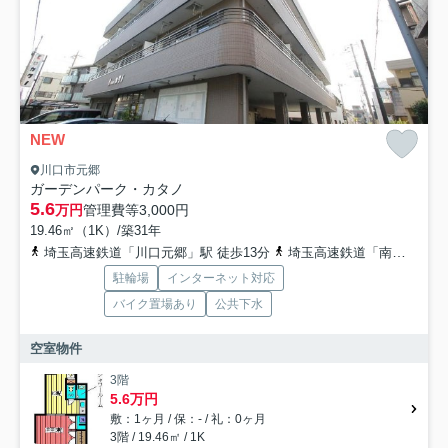
NEW
川口市元郷
ガーデンパーク・カタノ
5.6
万円
管理費等
3,000円
19.46㎡（1K）/築31年
埼玉高速鉄道「川口元郷」駅 徒歩13分
埼玉高速鉄道「南鳩ヶ谷」駅 徒歩28分
駐輪場
インターネット対応
バイク置場あり
公共下水
空室物件
3階
5.6万円
敷：1ヶ月 / 保：- / 礼：0ヶ月
3階 / 19.46㎡ / 1K