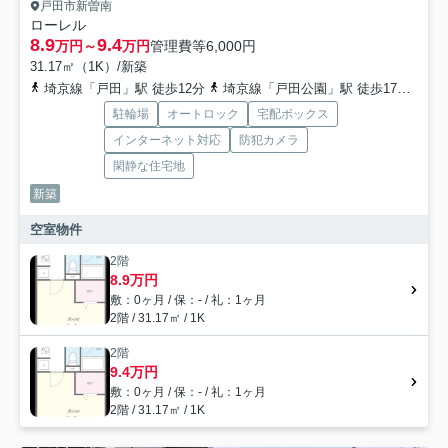
戸田市新曽南
ローレル
8.9
9.4
万円～
万円
管理費等
6,000円
31.17㎡（1K）/新築
埼京線「戸田」駅 徒歩12分
埼京線「戸田公園」駅 徒歩17分
埼京
駐輪場
オートロック
宅配ボックス
インターネット対応
防犯カメラ
閑静な住宅地
新築
空室物件
2階
8.9万円
敷：0ヶ月 / 保：- / 礼：1ヶ月
2階 / 31.17㎡ / 1K
2階
9.4万円
敷：0ヶ月 / 保：- / 礼：1ヶ月
2階 / 31.17㎡ / 1K