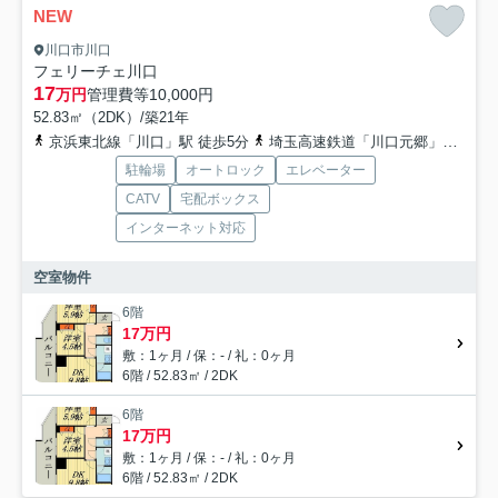
NEW
川口市川口
フェリーチェ川口
17
万円
管理費等
10,000円
52.83㎡（2DK）/築21年
京浜東北線「川口」駅 徒歩5分
埼玉高速鉄道「川口元郷」駅 徒歩23分
駐輪場
オートロック
エレベーター
CATV
宅配ボックス
インターネット対応
空室物件
6階
17万円
敷：1ヶ月 / 保：- / 礼：0ヶ月
6階 / 52.83㎡ / 2DK
6階
17万円
敷：1ヶ月 / 保：- / 礼：0ヶ月
6階 / 52.83㎡ / 2DK