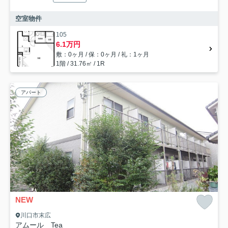
空室物件
105
6.1万円
敷：0ヶ月 / 保：0ヶ月 / 礼：1ヶ月
1階 / 31.76㎡ / 1R
アパート
NEW
川口市末広
アムール Tea