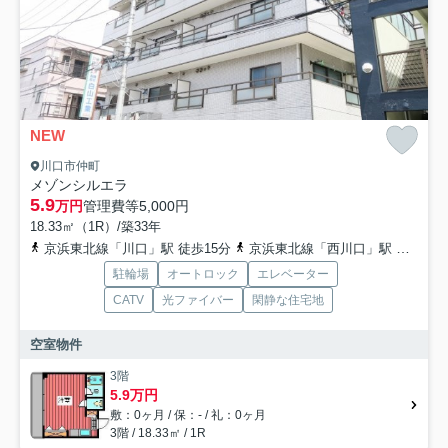
NEW
川口市仲町
メゾンシルエラ
5.9
万円
管理費等
5,000円
18.33㎡（1R）/築33年
京浜東北線「川口」駅 徒歩15分
京浜東北線「西川口」駅 徒歩11分
駐輪場
オートロック
エレベーター
CATV
光ファイバー
閑静な住宅地
空室物件
3階
5.9万円
敷：0ヶ月 / 保：- / 礼：0ヶ月
3階 / 18.33㎡ / 1R