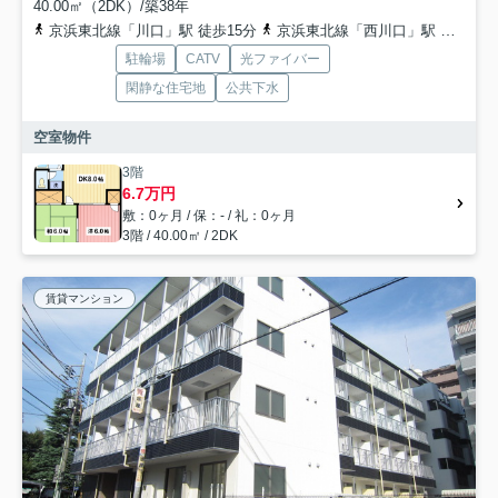
40.00㎡（2DK）/築38年
京浜東北線「川口」駅 徒歩15分
京浜東北線「西川口」駅 徒歩19分
駐輪場
CATV
光ファイバー
閑静な住宅地
公共下水
空室物件
3階
6.7万円
敷：0ヶ月 / 保：- / 礼：0ヶ月
3階 / 40.00㎡ / 2DK
賃貸マンション