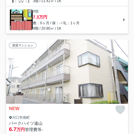
3階 / 21.42㎡ / 1K
9階
7.3万円
敷：0ヶ月 / 保：- / 礼：1ヶ月
9階 / 20.80㎡ / 1K
賃貸マンション
NEW
川口市南町
パークハイツ遠山
6.7
万円
管理費等
-