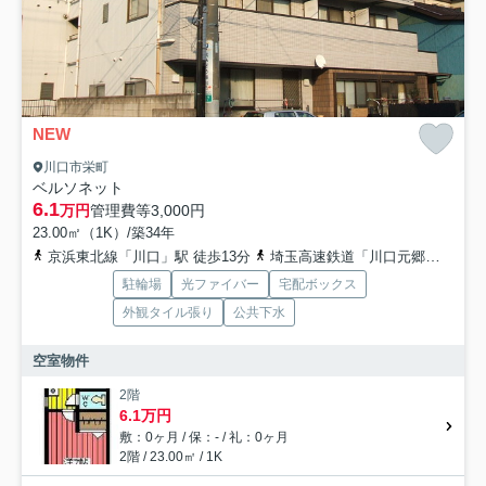
NEW
川口市栄町
ベルソネット
6.1
万円
管理費等
3,000円
23.00㎡（1K）/築34年
京浜東北線「川口」駅 徒歩13分
埼玉高速鉄道「川口元郷」駅 徒歩7分
駐輪場
光ファイバー
宅配ボックス
外観タイル張り
公共下水
空室物件
2階
6.1万円
敷：0ヶ月 / 保：- / 礼：0ヶ月
2階 / 23.00㎡ / 1K