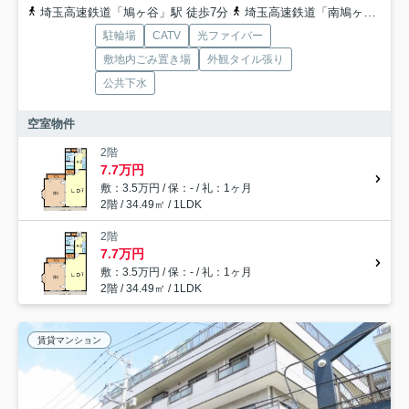
埼玉高速鉄道「鳩ヶ谷」駅 徒歩7分
埼玉高速鉄道「南鳩ヶ谷」駅 徒歩20分
駐輪場
CATV
光ファイバー
敷地内ごみ置き場
外観タイル張り
公共下水
空室物件
2階
7.7万円
敷：3.5万円 / 保：- / 礼：1ヶ月
2階 / 34.49㎡ / 1LDK
2階
7.7万円
敷：3.5万円 / 保：- / 礼：1ヶ月
2階 / 34.49㎡ / 1LDK
賃貸マンション