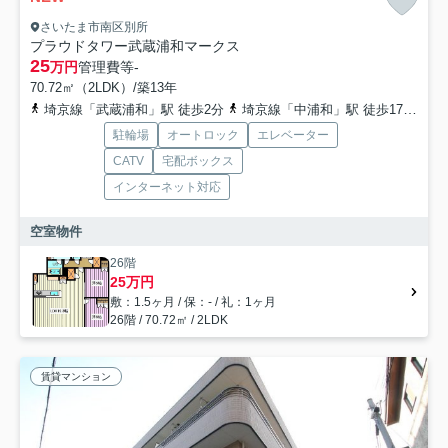
さいたま市南区別所
プラウドタワー武蔵浦和マークス
25
万円
管理費等
-
70.72㎡（2LDK）/築13年
埼京線「武蔵浦和」駅 徒歩2分
埼京線「中浦和」駅 徒歩17分
武
駐輪場
オートロック
エレベーター
CATV
宅配ボックス
インターネット対応
空室物件
26階
25万円
敷：1.5ヶ月 / 保：- / 礼：1ヶ月
26階 / 70.72㎡ / 2LDK
賃貸マンション