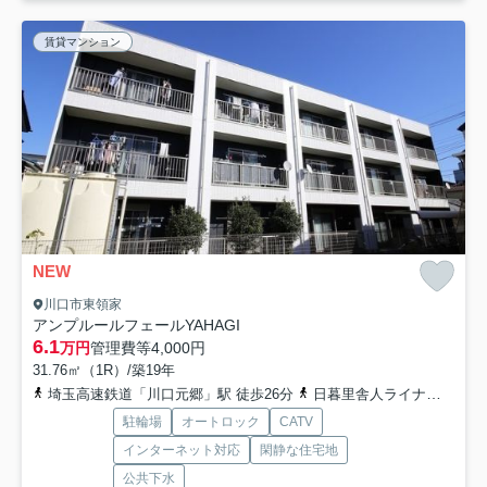
賃貸マンション
NEW
川口市東領家
アンプルールフェールYAHAGI
6.1
万円
管理費等
4,000円
31.76㎡（1R）/築19年
埼玉高速鉄道「川口元郷」駅 徒歩26分
日暮里舎人ライナー「舎人公園」駅 徒歩30分
駐輪場
オートロック
CATV
インターネット対応
閑静な住宅地
公共下水