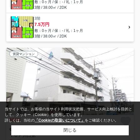
敷：0ヶ月 / 保：- / 礼：1ヶ月
3階 / 38.00㎡ / 2DK
3階
7.5万円
敷：0ヶ月 / 保：- / 礼：1ヶ月
3階 / 38.00㎡ / 2DK
賃貸マンション
当サイトでは、お客様の当サイト利用状況把握、サービス向上検討を目的と
して、クッキー（Cookie）を使用しています。
NEW
詳しくは、当社の
「Cookieの取扱いについて」
をご確認ください。
川口市川口
閉じる
ＴＯＰ川口第一