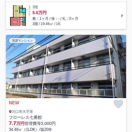
3階
5.6万円
敷：1ヶ月 / 保：- / 礼：0ヶ月
3階 / 19.46㎡ / 1K
賃貸マンション
NEW
川口市大字里
フローレス七番館
7.7
万円
管理費等
3,000円
34.49㎡（1LDK）/築20年