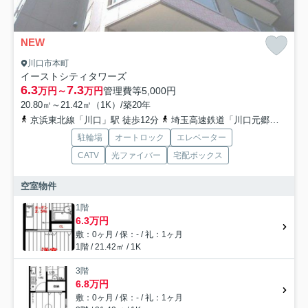
NEW
川口市本町
イーストシティタワーズ
6.3
7.3
万円～
万円
管理費等
5,000円
20.80㎡～21.42㎡（1K）/築20年
京浜東北線「川口」駅 徒歩12分
埼玉高速鉄道「川口元郷」駅 徒歩7分
駐輪場
オートロック
エレベーター
CATV
光ファイバー
宅配ボックス
空室物件
1階
6.3万円
敷：0ヶ月 / 保：- / 礼：1ヶ月
1階 / 21.42㎡ / 1K
3階
6.8万円
敷：0ヶ月 / 保：- / 礼：1ヶ月