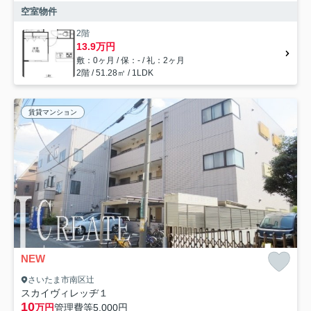
空室物件
2階
13.9万円
敷：0ヶ月 / 保：- / 礼：2ヶ月
2階 / 51.28㎡ / 1LDK
賃貸マンション
NEW
さいたま市南区辻
スカイヴィレッヂ１
10
万円
管理費等
5,000円