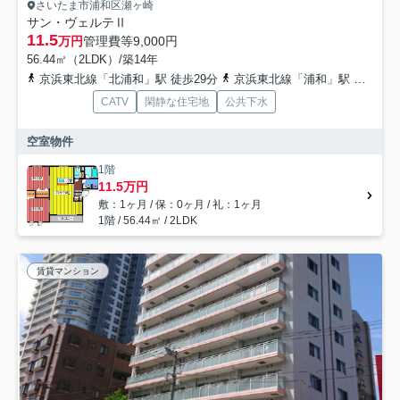
さいたま市浦和区瀬ヶ崎
サン・ヴェルテⅡ
11.5
万円
管理費等
9,000円
56.44㎡（2LDK）/築14年
京浜東北線「北浦和」駅 徒歩29分
京浜東北線「浦和」駅 徒歩31分
CATV
閑静な住宅地
公共下水
空室物件
1階
11.5万円
敷：1ヶ月 / 保：0ヶ月 / 礼：1ヶ月
1階 / 56.44㎡ / 2LDK
賃貸マンション