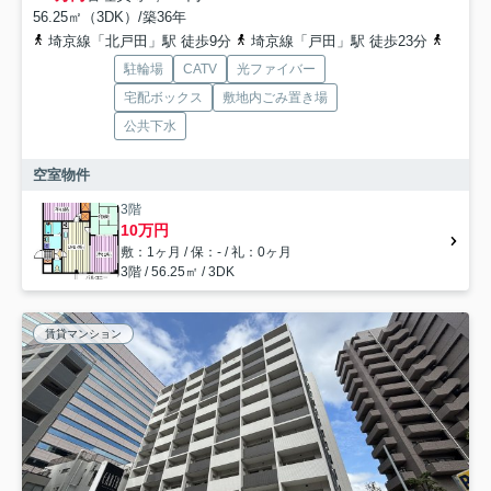
56.25㎡（3DK）/築36年
埼京線「北戸田」駅 徒歩9分
埼京線「戸田」駅 徒歩23分
埼京線
駐輪場
CATV
光ファイバー
宅配ボックス
敷地内ごみ置き場
公共下水
空室物件
3階
10万円
敷：1ヶ月 / 保：- / 礼：0ヶ月
3階 / 56.25㎡ / 3DK
賃貸マンション