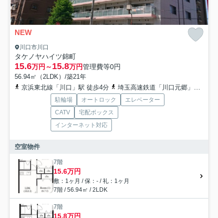
NEW
川口市川口
タケノヤハイツ錦町
15.6
15.8
万円～
万円
管理費等
0円
56.94㎡（2LDK）/築21年
京浜東北線「川口」駅 徒歩4分
埼玉高速鉄道「川口元郷」駅 徒歩22分
駐輪場
オートロック
エレベーター
CATV
宅配ボックス
インターネット対応
空室物件
7階
15.6万円
敷：1ヶ月 / 保：- / 礼：1ヶ月
7階 / 56.94㎡ / 2LDK
7階
15.8万円