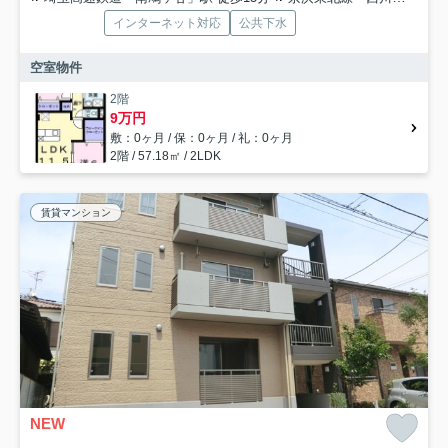
インターネット対応
公共下水
空室物件
2階
9万円
敷：0ヶ月 / 保：0ヶ月 / 礼：0ヶ月
2階 / 57.18㎡ / 2LDK
賃貸マンション
NEW