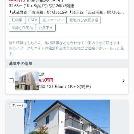
31.65㎡ (1K＋S(納戸)) /築12年 /3階建
武蔵野線「西浦和」駅 徒歩15分
埼京線「武蔵浦和」駅 徒歩31分
駐輪場
CATV
光ファイバー
敷地内ごみ置き場
閑静な住宅地
公共下水
物件情報はもちろん、地域情報なども合わせてご案内させて頂きます。
㈱ライフ・クリエイト武蔵浦和店までお気軽にご連絡下さい...
もっと見
る
募集中の部屋
1階
6.9万円
1階 / 31.65㎡ / 1K＋S(納戸)
アパート