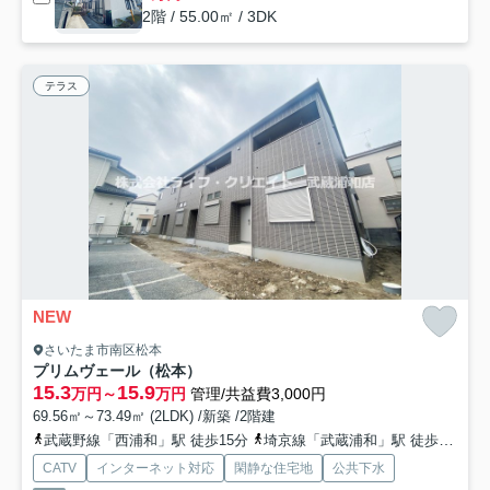
2階 / 55.00㎡ / 3DK
テラス
NEW
さいたま市南区松本
プリムヴェール（松本）
15.3
15.9
万円～
万円
管理/共益費3,000円
69.56㎡～73.49㎡ (2LDK) /新築 /2階建
武蔵野線「西浦和」駅 徒歩15分
埼京線「武蔵浦和」駅 徒歩32分
CATV
インターネット対応
閑静な住宅地
公共下水