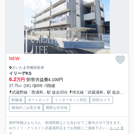
NEW
さいたま市南区松本
イリーデKS
6.2
万円
管理/共益費4,100円
27.75㎡ (1K) /築8年 /3階建
武蔵野線「西浦和」駅 徒歩20分
埼京線「武蔵浦和」駅 徒歩32分
駐輪場
オートロック
インターネット対応
防犯カメラ
敷地内ごみ置き場
閑静な住宅地
物件情報はもちろん、地域情報なども合わせてご案内させて頂きます。
㈱ライフ・クリエイト武蔵浦和店までお気軽にご連絡下さい...
もっと見
る