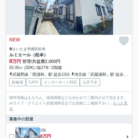
NEW
さいたま市南区松本
ルミエール（松本）
8
万円
管理/共益費2,000円
55.00㎡ (3DK) /築27年 /2階建
武蔵野線「西浦和」駅 徒歩13分
埼京線「武蔵浦和」駅 徒歩31分
駐輪場
CATV
インターネット対応
公共下水
物件情報はもちろん、地域情報なども合わせてご案内させて頂きます。
㈱ライフ・クリエイト武蔵浦和店までお気軽にご連絡下さい...
もっと見
る
募集中の部屋
2階
8万円