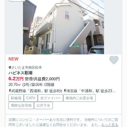
NEW
さいたま市南区松本
ハピネス彩湖
6.2
万円
管理/共益費2,000円
20.70㎡ (1R) /築16年 /2階建
武蔵野線「西浦和」駅 徒歩8分
埼京線「中浦和」駅 徒歩23分
埼京
駐輪場
CATV
光ファイバー
敷地内ごみ置き場
閑静な住宅地
公共下水
近隣にコンビニ・スーパーあり生活に便利です。 当物件についてのご質
問等ございましたら遠慮なくお問合せくださいませ。 また...
もっと見る