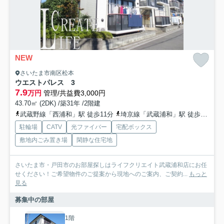
NEW
さいたま市南区松本
ウエストパレス 3
7.9
万円
管理/共益費3,000円
43.70㎡ (2DK) /築31年 /2階建
武蔵野線「西浦和」駅 徒歩11分
埼京線「武蔵浦和」駅 徒歩27分
駐輪場
CATV
光ファイバー
宅配ボックス
敷地内ごみ置き場
閑静な住宅地
さいたま市・戸田市のお部屋探しはライフクリエイト武蔵浦和店にお任
せください！ご希望物件のご提案から現地へのご案内、ご契約...
もっと
見る
募集中の部屋
1階