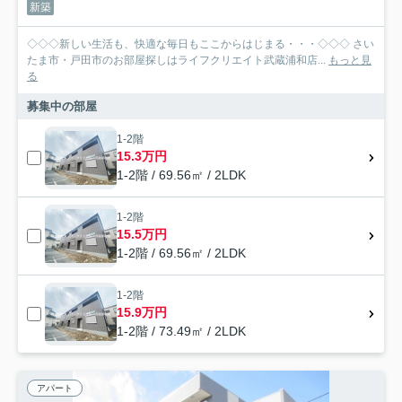
新築
◇◇◇新しい生活も、快適な毎日もここからはじまる・・・◇◇◇ さい
たま市・戸田市のお部屋探しはライフクリエイト武蔵浦和店...
もっと見
る
募集中の部屋
1-2階
15.3万円
1-2階 / 69.56㎡ / 2LDK
1-2階
15.5万円
1-2階 / 69.56㎡ / 2LDK
1-2階
15.9万円
1-2階 / 73.49㎡ / 2LDK
アパート