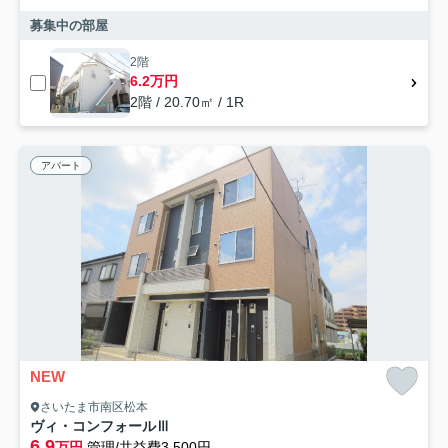
募集中の部屋
2階
6.2万円
2階 / 20.70㎡ / 1R
アパート
NEW
さいたま市南区松本
ヴィ・コンフォールⅢ
6.9
万円
管理/共益費3,500円