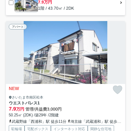
7.9万円
1階 / 43.70㎡ / 2DK
アパート
NEW
さいたま市南区松本
ウエストパレス1
7.9
万円
管理/共益費3,000円
50.25㎡ (2DK) /築29年 /2階建
武蔵野線「西浦和」駅 徒歩11分
埼京線「武蔵浦和」駅 徒歩27分
駐輪場
宅配ボックス
インターネット対応
閑静な住宅地