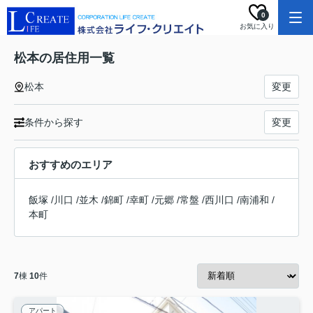
0
お気に入り
松本の居住用一覧
松本
変更
条件から探す
変更
おすすめのエリア
飯塚
/
川口
/
並木
/
錦町
/
幸町
/
元郷
/
常盤
/
西川口
/
南浦和
/
本町
7
棟
10
件
アパート