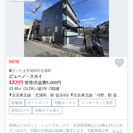
NEW
さいたま市浦和区北浦和
ビューノ・スカイ
13
万円
管理/共益費5,000円
43.48㎡ (1LDK) /築2年 /3階建
京浜東北線「北浦和」駅 徒歩9分
京浜東北線「与野」駅 徒歩17分
駐輪場
オートロック
宅配ボックス
インターネット対応
防犯カメラ
外観タイル張り
収納はクロゼット・シューズボックス・全居室収納などが備え付けられ
ているので、衣類や日用品の収納に重宝します。宅配業者が来...
もっと