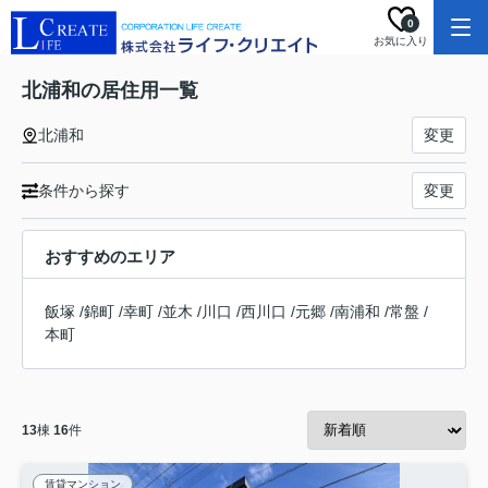
0
お気に入り
北浦和の居住用一覧
北浦和
変更
条件から探す
変更
おすすめのエリア
飯塚
/
錦町
/
幸町
/
並木
/
川口
/
西川口
/
元郷
/
南浦和
/
常盤
/
本町
13
棟
16
件
賃貸マンション