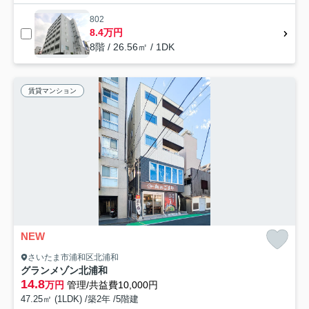
802
8.4万円
8階 / 26.56㎡ / 1DK
賃貸マンション
NEW
さいたま市浦和区北浦和
グランメゾン北浦和
14.8
万円
管理/共益費10,000円
47.25㎡ (1LDK) /築2年 /5階建