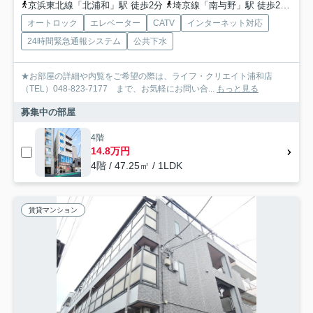
京浜東北線「北浦和」駅 徒歩2分
埼京線「南与野」駅 徒歩22分
京
オートロック
エレベーター
CATV
インターネット対応
24時間緊急通報システム
公共下水
★お部屋の詳細や内覧をご希望の際は、ライフ・クリエイト浦和店
（TEL）048-823-7177 まで、お気軽にお問い合...
もっと見る
募集中の部屋
4階
14.8万円
4階 / 47.25㎡ / 1LDK
賃貸マンション