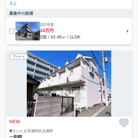
見る
募集中の部屋
202号室
13万円
2階 / 43.48㎡ / 1LDK
アパート
NEW
さいたま市浦和区北浦和
一刻館