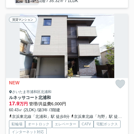
1階 / 35.32㎡ / 1LDK
賃貸マンション
NEW
さいたま市浦和区北浦和
ルネッサコート北浦和
17.9
万円
管理/共益費6,000円
60.43㎡ (2LDK) /築3年 /3階建
京浜東北線「北浦和」駅 徒歩8分
京浜東北線「与野」駅 徒歩18分
駐輪場
オートロック
エレベーター
CATV
宅配ボックス
インターネット対応