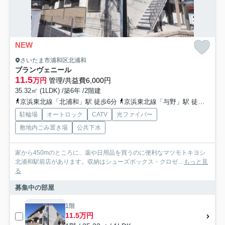
NEW
さいたま市浦和区北浦和
ブランヴェニール
11.5
万円
管理/共益費6,000円
35.32㎡ (1LDK) /築6年 /2階建
京浜東北線「北浦和」駅 徒歩6分
京浜東北線「与野」駅 徒歩14分
駐輪場
オートロック
CATV
光ファイバー
敷地内ごみ置き場
公共下水
家から450mのところに、薬や日用品を買うのに便利なマツモトキヨシ
北浦和駅前店があります。収納はシューズボックス・クロゼ...
もっと見
る
募集中の部屋
1階
11.5万円