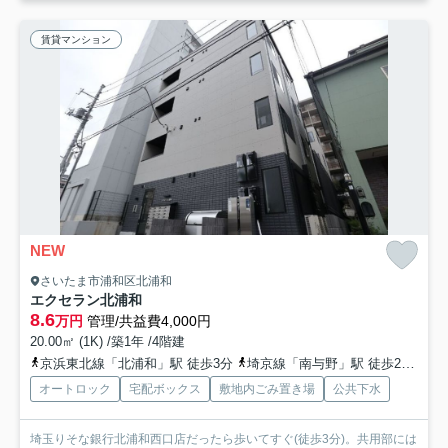
賃貸マンション
NEW
さいたま市浦和区北浦和
エクセラン北浦和
8.6
万円
管理/共益費4,000円
20.00㎡ (1K) /築1年 /4階建
京浜東北線「北浦和」駅 徒歩3分
埼京線「南与野」駅 徒歩23分
京
オートロック
宅配ボックス
敷地内ごみ置き場
公共下水
埼玉りそな銀行北浦和西口店だったら歩いてすぐ(徒歩3分)。共用部には