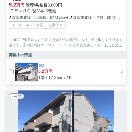
5.2
万円
管理/共益費3,000円
17.35㎡ (1K) /築36年 /2階建
京浜東北線「北浦和」駅 徒歩5分
京浜東北線「与野」駅 徒歩17分
インターネット対応
公共下水
北浦和二郵便局もすぐ近く(徒歩5分)の場所にあり、受け取りや手続きも
楽です。室内設備はエアコン・ロフトなど大変充実してお...
もっと見る
募集中の部屋
1階
5.2万円
1階 / 17.35㎡ / 1K
ハイツ