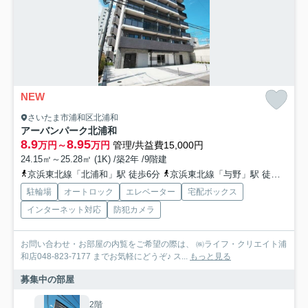
NEW
さいたま市浦和区北浦和
アーバンパーク北浦和
8.9
8.95
万円～
万円
管理/共益費15,000円
24.15㎡～25.28㎡ (1K) /築2年 /9階建
京浜東北線「北浦和」駅 徒歩6分
京浜東北線「与野」駅 徒歩22分
駐輪場
オートロック
エレベーター
宅配ボックス
インターネット対応
防犯カメラ
お問い合わせ・お部屋の内覧をご希望の際は、 ㈱ライフ・クリエイト浦
和店048-823-7177 までお気軽にどうぞ♪ ス...
もっと見る
募集中の部屋
2階