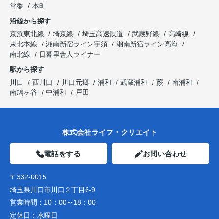
常盤
本町
沿線から探す
京浜東北線
埼京線
埼玉高速鉄道
武蔵野線
高崎線
東北本線
湘南新宿ライン宇須
湘南新宿ライン高海
南北線
日暮里舎人ライナー
駅から探す
川口
西川口
川口元郷
浦和
武蔵浦和
蕨
南浦和
南鳩ヶ谷
中浦和
戸田
株式会社ライフ・クリエイト
電話をする
お問い合わせ
〒332-0015
埼玉県川口市川口２丁目6-9
営業時間：
10：00～18：00
定休日：
水曜日