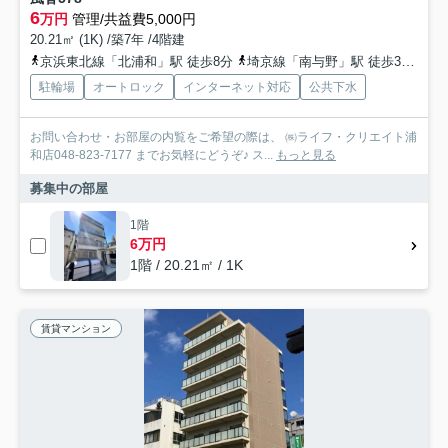
6
万円
管理/共益費5,000円
20.21㎡ (1K) /築7年 /4階建
京浜東北線「北浦和」駅 徒歩8分
埼京線「南与野」駅 徒歩30分
京
駐輪場
オートロック
インターネット対応
公共下水
お問い合わせ・お部屋の内覧をご希望の際は、 ㈱ライフ・クリエイト浦
和店048-823-7177 までお気軽にどうぞ♪ ス...
もっと見る
募集中の部屋
1階
6万円
1階 / 20.21㎡ / 1K
賃貸マンション