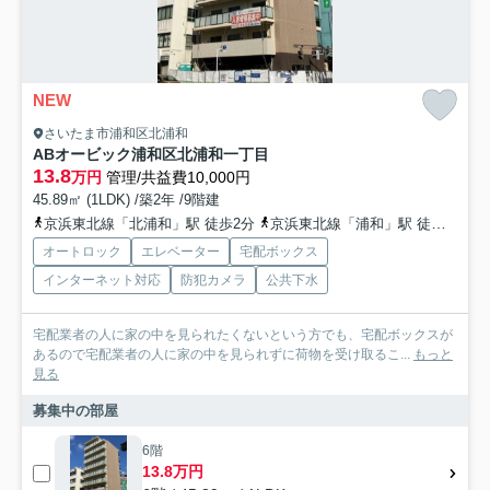
NEW
さいたま市浦和区北浦和
ABオービック浦和区北浦和一丁目
13.8
万円
管理/共益費10,000円
45.89㎡ (1LDK) /築2年 /9階建
京浜東北線「北浦和」駅 徒歩2分
京浜東北線「浦和」駅 徒歩25分
オートロック
エレベーター
宅配ボックス
インターネット対応
防犯カメラ
公共下水
宅配業者の人に家の中を見られたくないという方でも、宅配ボックスが
あるので宅配業者の人に家の中を見られずに荷物を受け取るこ...
もっと
見る
募集中の部屋
6階
13.8万円