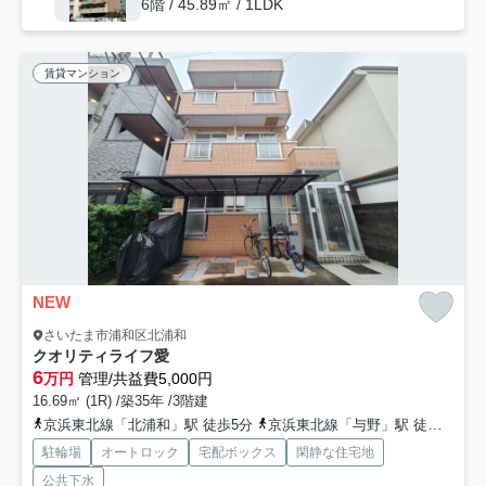
6階 / 45.89㎡ / 1LDK
賃貸マンション
NEW
さいたま市浦和区北浦和
クオリティライフ愛
6
万円
管理/共益費5,000円
16.69㎡ (1R) /築35年 /3階建
京浜東北線「北浦和」駅 徒歩5分
京浜東北線「与野」駅 徒歩19分
駐輪場
オートロック
宅配ボックス
閑静な住宅地
公共下水