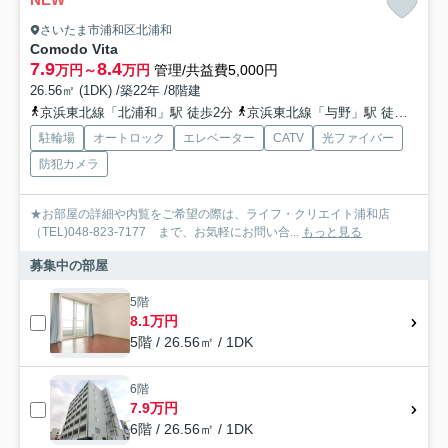
さいたま市浦和区北浦和
Comodo Vita
7.9
8.4
万円～
万円
管理/共益費5,000円
26.56㎡ (1DK) /築22年 /8階建
京浜東北線「北浦和」駅 徒歩2分
京浜東北線「与野」駅 徒歩19分
駐輪場
オートロック
エレベーター
CATV
光ファイバー
防犯カメラ
★お部屋の詳細や内覧をご希望の際は、ライフ・クリエイト浦和店
（TEL)048-823-7177 まで、お気軽にお問い合...
もっと見る
募集中の部屋
5階
8.1万円
5階 / 26.56㎡ / 1DK
6階
7.9万円
6階 / 26.56㎡ / 1DK