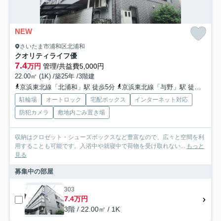
NEW
さいたま市浦和区北浦和
クオリティライフ優
7.4
万円
管理/共益費5,000円
22.00㎡ (1K) /築25年 /3階建
京浜東北線「北浦和」駅 徒歩5分
京浜東北線「与野」駅 徒歩18分
駐輪場
オートロック
宅配ボックス
インターネット対応
防犯カメラ
敷地内ごみ置き場
収納はクロゼット・シューズボックスなど豊富なので、広々と空間を利
用することも可能です。入浴中や就寝中で荷物を受け取れない...
もっと
見る
募集中の部屋
303
7.4万円
3階 / 22.00㎡ / 1K