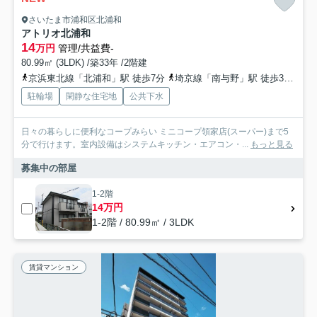
さいたま市浦和区北浦和
アトリオ北浦和
14
万円
管理/共益費-
80.99㎡ (3LDK) /築33年 /2階建
京浜東北線「北浦和」駅 徒歩7分
埼京線「南与野」駅 徒歩30分
京
駐輪場
閑静な住宅地
公共下水
日々の暮らしに便利なコープみらい ミニコープ領家店(スーパー)まで5
分で行けます。室内設備はシステムキッチン・エアコン・...
もっと見る
募集中の部屋
1-2階
14万円
1-2階 / 80.99㎡ / 3LDK
賃貸マンション