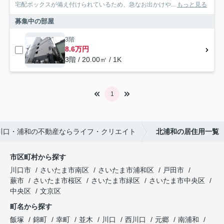
宅配ボックスが備え付けられているため、急なお出かけや...
もっと見る
募集中の部屋
3階
8.6万円
3階 / 20.00㎡ / 1K
1
川口・浦和の不動産ならライフ・クリエイト
北浦和の居住用一覧
市区町村から探す
川口市
さいたま市南区
さいたま市浦和区
戸田市
蕨市
さいたま市桜区
さいたま市緑区
さいたま市中央区
中央区
文京区
町名から探す
飯塚
錦町
幸町
並木
川口
西川口
元郷
南浦和