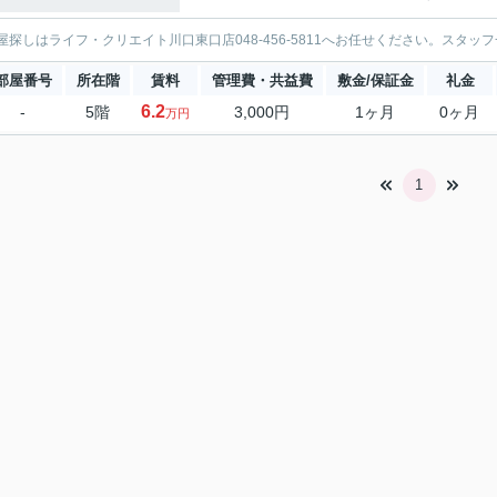
屋探しはライフ・クリエイト川口東口店048-456-5811へお任せください。スタ
部屋番号
所在階
賃料
管理費・共益費
敷金/保証金
礼金
6.2
-
5階
3,000円
1ヶ月
0ヶ月
万円
1