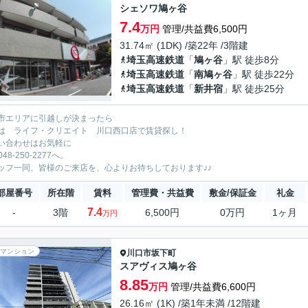
シェソワ鳩ヶ谷
7.4
万円
管理/共益費6,500円
31.74㎡ (1DK) /築22年 /3階建
埼玉高速鉄道
「
鳩ヶ谷
」駅 徒歩8分
埼玉高速鉄道
「
南鳩ヶ谷
」駅 徒歩22分
埼玉高速鉄道
「
新井宿
」駅 徒歩25分
市エリアに引越しが決まったら
は ライフ・クリエイト 川口西口店で賃貸探し！
い合わせはお気軽に
:048-250-2277へ。
ッフ一同、皆様のご来店を、心よりお待ちしております♪♪
部屋番号
所在階
賃料
管理費・共益費
敷金/保証金
礼金
7.4
-
3階
6,500円
0万円
1ヶ月
万円
マンション
川口市
坂下町
スアヴィス鳩ヶ谷
8.85
万円
管理/共益費6,600円
26.16㎡ (1K) /築1年未満 /12階建