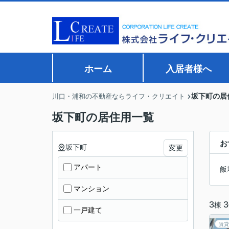
ホーム
入居者様へ
坂下町の居
川口・浦和の不動産ならライフ・クリエイト
坂下町の居住用一覧
お
坂下町
変更
アパート
飯
マンション
3
3
棟
一戸建て
賃貸