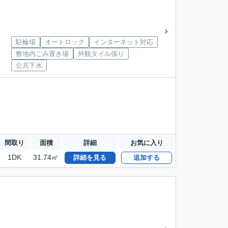
駐輪場
オートロック
インターネット対応
敷地内ごみ置き場
外観タイル張り
公共下水
間取り
面積
詳細
お気に入り
1DK
31.74㎡
詳細を見る
追加する