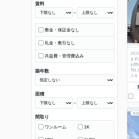
賃料
～
敷金・保証金なし
礼金・敷引なし
川口
共益費・管理費込み
まず
お問
TEL
築年数
スタ
面積
～
賃貸
間取り
ワンルーム
1K