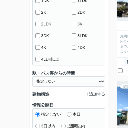
1DK
1LDK
2K
2DK
2LDK
3K
3DK
3LDK
お問
㈱ラ
まで
4K
4DK
スタ
4LDK以上
駅・バス停からの時間
賃貸
建物構造
追加する
情報公開日
指定しない
本日
3日以内
1週間以内