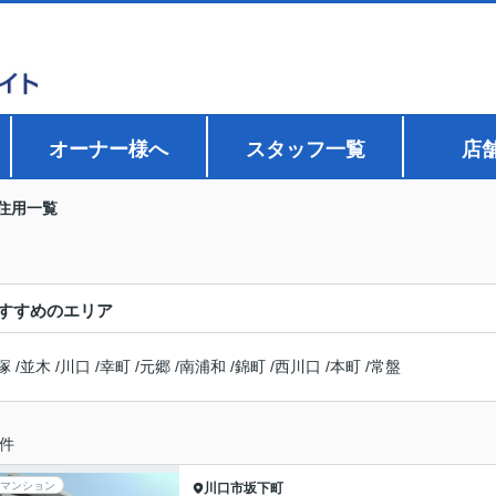
オーナー様へ
スタッフ一覧
店
住用一覧
すすめのエリア
塚
/
並木
/
川口
/
幸町
/
元郷
/
南浦和
/
錦町
/
西川口
/
本町
/
常盤
件
マンション
川口市
坂下町