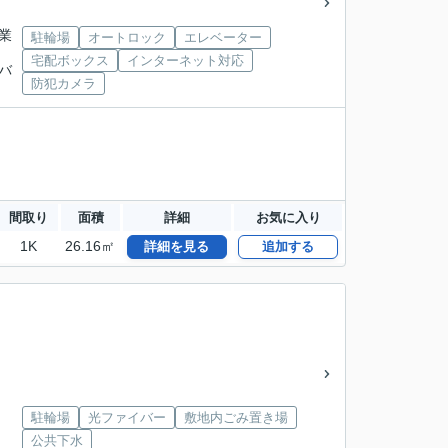
興業
駐輪場
オートロック
エレベーター
宅配ボックス
インターネット対応
業バ
防犯カメラ
間取り
面積
詳細
お気に入り
1K
26.16㎡
詳細を見る
追加する
駐輪場
光ファイバー
敷地内ごみ置き場
公共下水