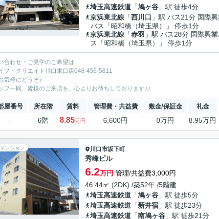
埼玉高速鉄道
「
鳩ヶ谷
」駅 徒歩4分
京浜東北線
「
西川口
」駅 バス21分 国際
バス「昭和橋（埼玉県）」 停歩1分
京浜東北線
「
赤羽
」駅 バス28分 国際興
ス「昭和橋（埼玉県）」 停歩1分
い合わせ・ご見学のご希望は
イフ・クリエイト川口東口店048-456-5811
お気軽にどうぞ♪
ッフ一同、皆様のご来店を、心よりお待ちしております♪♪
部屋番号
所在階
賃料
管理費・共益費
敷金/保証金
礼金
8.85
-
6階
6,600円
0万円
8.95万円
万円
マンション
川口市
坂下町
秀峰ビル
6.2
万円
管理/共益費3,000円
46.44㎡ (2DK) /築52年 /5階建
埼玉高速鉄道
「
鳩ヶ谷
」駅 徒歩5分
埼玉高速鉄道
「
新井宿
」駅 徒歩23分
埼玉高速鉄道
「
南鳩ヶ谷
」駅 徒歩21分