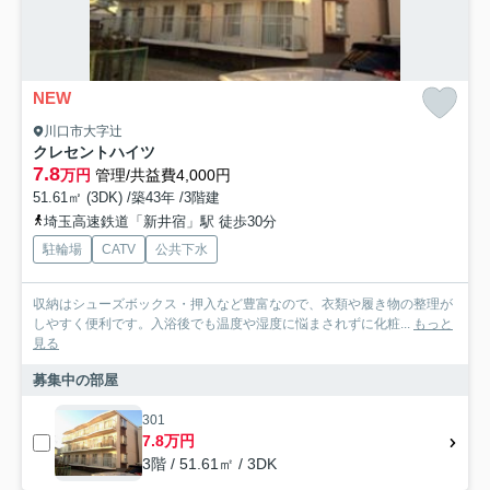
NEW
川口市大字辻
クレセントハイツ
7.8
万円
管理/共益費4,000円
51.61㎡ (3DK) /築43年 /3階建
埼玉高速鉄道「新井宿」駅 徒歩30分
駐輪場
CATV
公共下水
収納はシューズボックス・押入など豊富なので、衣類や履き物の整理が
しやすく便利です。入浴後でも温度や湿度に悩まされずに化粧...
もっと
見る
募集中の部屋
301
7.8万円
3階 / 51.61㎡ / 3DK