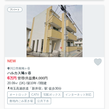
アパート
NEW
川口市南鳩ヶ谷
ハルカス鳩ヶ谷
6
万円
管理/共益費4,000円
20.09㎡ (1K) /築10年 /3階建
埼玉高速鉄道「新井宿」駅 徒歩30分
オートロック
CATV
宅配ボックス
インターネット対応
敷地内ごみ置き場
公共下水