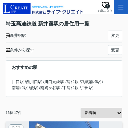
0
お気に入り
埼玉高速鉄道 新井宿駅の居住用一覧
新井宿駅
変更
条件から探す
変更
おすすめの駅
川口駅
/
西川口駅
/
川口元郷駅
/
浦和駅
/
武蔵浦和駅
/
南浦和駅
/
蕨駅
/
南鳩ヶ谷駅
/
中浦和駅
/
戸田駅
13
棟
17
件
ハイツ