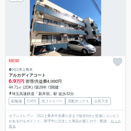
NEW
川口市上青木
アルカディアコート
6.9
万円
管理/共益費4,000円
44.71㎡ (2DK) /築28年 /3階建
埼玉高速鉄道「新井宿」駅 徒歩32分
駐輪場
CATV
光ファイバー
宅配ボックス
公共下水
セブンイレブン 川口上青木中央通り店まで徒歩5分と近場にコンビニ
があるのもポイント。留守中に注文した商品が届くので、配送...
もっと
見る