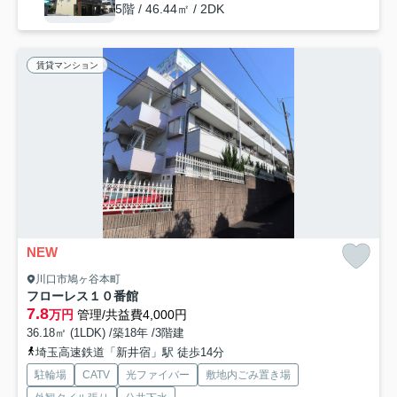
5階 / 46.44㎡ / 2DK
賃貸マンション
NEW
川口市鳩ヶ谷本町
フローレス１０番館
7.8
万円
管理/共益費4,000円
36.18㎡ (1LDK) /築18年 /3階建
埼玉高速鉄道「新井宿」駅 徒歩14分
駐輪場
CATV
光ファイバー
敷地内ごみ置き場