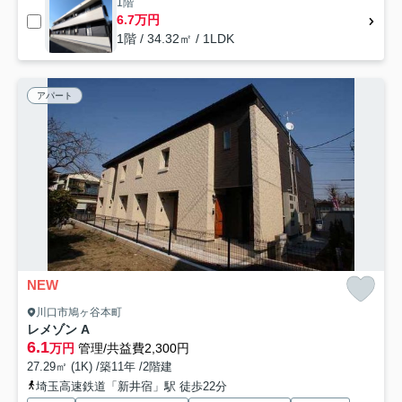
1階
6.7万円
1階 / 34.32㎡ / 1LDK
アパート
NEW
川口市鳩ヶ谷本町
レメゾン A
6.1
万円
管理/共益費2,300円
27.29㎡ (1K) /築11年 /2階建
埼玉高速鉄道「新井宿」駅 徒歩22分