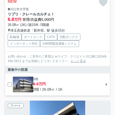
NEW
川口市大字里
リブリ・クレールカルチェⅠ
6.8
万円
管理/共益費5,000円
26.08㎡ (1K) /築15年 /3階建
埼玉高速鉄道「新井宿」駅 徒歩15分
駐輪場
オートロック
CATV
宅配ボックス
インターネット対応
24時間緊急通報システム
お問い合わせ・ご見学のご希望は ㈱ライフ・クリエイト川口東口店048-
456-5811 までお気軽にどうぞ♪ スタッフ一...
もっと見る
募集中の部屋
3階
6.8万円
3階 / 26.08㎡ / 1K
アパート