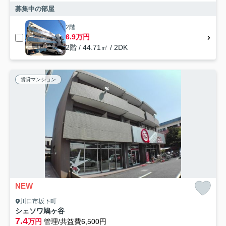
募集中の部屋
2階
6.9万円
2階 / 44.71㎡ / 2DK
賃貸マンション
NEW
川口市坂下町
シェソワ鳩ヶ谷
7.4
万円
管理/共益費6,500円