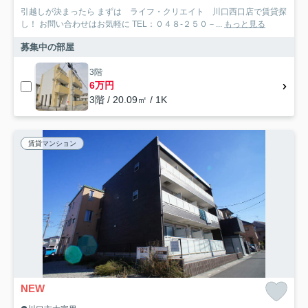
引越しが決まったら まずは ライフ・クリエイト 川口西口店で賃貸探
し！ お問い合わせはお気軽に TEL：０４８-２５０－...
もっと見る
募集中の部屋
3階
6万円
3階 / 20.09㎡ / 1K
賃貸マンション
NEW