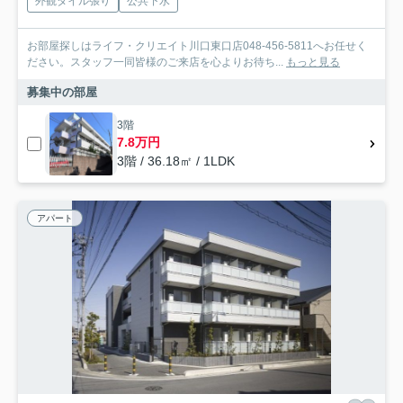
外観タイル張り
公共下水
お部屋探しはライフ・クリエイト川口東口店048-456-5811へお任せく
ださい。スタッフ一同皆様のご来店を心よりお待ち...
もっと見る
募集中の部屋
3階
7.8万円
3階 / 36.18㎡ / 1LDK
アパート