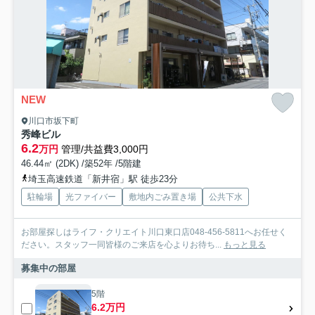
NEW
川口市坂下町
秀峰ビル
6.2
万円
管理/共益費3,000円
46.44㎡ (2DK) /築52年 /5階建
埼玉高速鉄道「新井宿」駅 徒歩23分
駐輪場
光ファイバー
敷地内ごみ置き場
公共下水
お部屋探しはライフ・クリエイト川口東口店048-456-5811へお任せく
ださい。スタッフ一同皆様のご来店を心よりお待ち...
もっと見る
募集中の部屋
5階
6.2万円