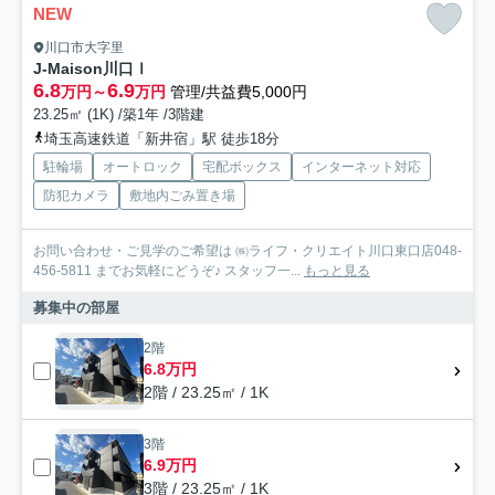
NEW
川口市大字里
J-Maison川口Ⅰ
6.8
6.9
万円～
万円
管理/共益費5,000円
23.25㎡ (1K) /築1年 /3階建
埼玉高速鉄道「新井宿」駅 徒歩18分
駐輪場
オートロック
宅配ボックス
インターネット対応
防犯カメラ
敷地内ごみ置き場
お問い合わせ・ご見学のご希望は ㈱ライフ・クリエイト川口東口店048-
456-5811 までお気軽にどうぞ♪ スタッフ一...
もっと見る
募集中の部屋
2階
6.8万円
2階 / 23.25㎡ / 1K
3階
6.9万円
3階 / 23.25㎡ / 1K