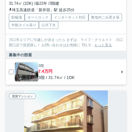
31.74㎡ (1DK) /築22年 /3階建
埼玉高速鉄道「新井宿」駅 徒歩25分
駐輪場
オートロック
インターネット対応
敷地内ごみ置き場
外観タイル張り
公共下水
川口市エリアに引越しが決まったら まずは ライフ・クリエイト 川口
西口店で賃貸探し！ お問い合わせはお気軽に TEL:0...
もっと見る
募集中の部屋
3階
7.4万円
3階 / 31.74㎡ / 1DK
賃貸マンション