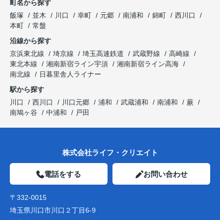
町名から探す
飯塚
並木
川口
幸町
元郷
南浦和
錦町
西川口
本町
常盤
沿線から探す
京浜東北線
埼京線
埼玉高速鉄道
武蔵野線
高崎線
東北本線
湘南新宿ライン宇須
湘南新宿ライン高海
南北線
日暮里舎人ライナー
駅から探す
川口
西川口
川口元郷
浦和
武蔵浦和
南浦和
蕨
南鳩ヶ谷
中浦和
戸田
株式会社ライフ・クリエイト
電話をする
お問い合わせ
〒332-0015
埼玉県川口市川口２丁目6-9