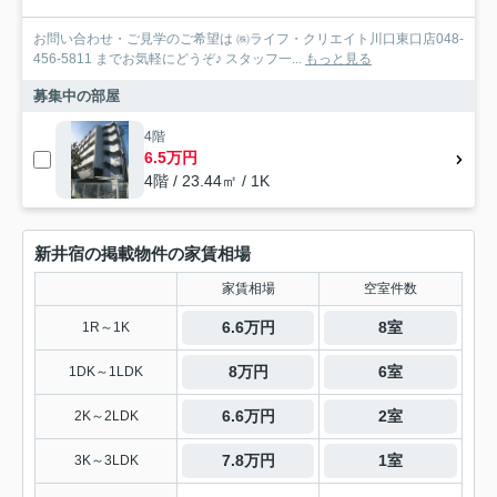
お問い合わせ・ご見学のご希望は ㈱ライフ・クリエイト川口東口店048-
456-5811 までお気軽にどうぞ♪ スタッフ一...
もっと見る
募集中の部屋
4階
6.5万円
4階 / 23.44㎡ / 1K
新井宿の掲載物件の家賃相場
家賃相場
空室件数
6.6万円
8室
1R～1K
8万円
6室
1DK～1LDK
6.6万円
2室
2K～2LDK
7.8万円
1室
3K～3LDK