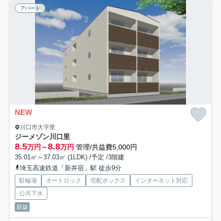
アパート
NEW
川口市大字里
ジーメゾン川口里
8.5
8.8
万円～
万円
管理/共益費5,000円
35.01㎡～37.03㎡ (1LDK) /予定 /3階建
埼玉高速鉄道「新井宿」駅 徒歩9分
駐輪場
オートロック
宅配ボックス
インターネット対応
公共下水
新築