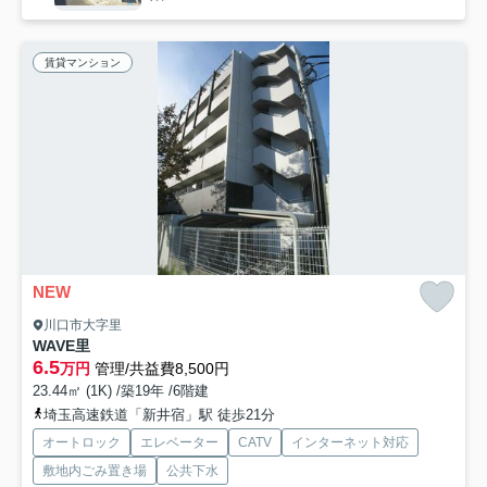
賃貸マンション
NEW
川口市大字里
WAVE里
6.5
万円
管理/共益費8,500円
23.44㎡ (1K) /築19年 /6階建
埼玉高速鉄道「新井宿」駅 徒歩21分
オートロック
エレベーター
CATV
インターネット対応
敷地内ごみ置き場
公共下水