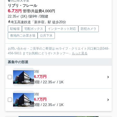
川口市大字里
リブリ・フレール
6.7
万円
管理/共益費4,000円
22.35㎡ (1K) /築9年 /3階建
埼玉高速鉄道「新井宿」駅 徒歩20分
駐輪場
宅配ボックス
インターネット対応
防犯カメラ
敷地内ごみ置き場
公共下水
お問い合わせ・ご見学のご希望は ㈱ライフ・クリエイト川口東口店048-
456-5811 までお気軽にどうぞ♪ スタッフ一...
もっと見る
募集中の部屋
3階
6.7万円
3階 / 22.35㎡ / 1K
3階
6.7万円
3階 / 22.35㎡ / 1K