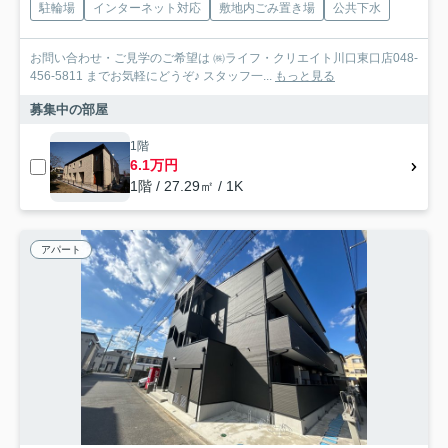
駐輪場
インターネット対応
敷地内ごみ置き場
公共下水
お問い合わせ・ご見学のご希望は ㈱ライフ・クリエイト川口東口店048-
456-5811 までお気軽にどうぞ♪ スタッフ一...
もっと見る
募集中の部屋
1階
6.1万円
1階 / 27.29㎡ / 1K
アパート