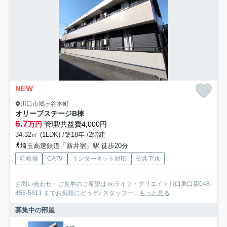
NEW
川口市鳩ヶ谷本町
オリーブステージB棟
6.7
万円
管理/共益費4,000円
34.32㎡ (1LDK) /築18年 /2階建
埼玉高速鉄道「新井宿」駅 徒歩20分
駐輪場
CATV
インターネット対応
公共下水
お問い合わせ・ご見学のご希望は ㈱ライフ・クリエイト川口東口店048-
456-5811 までお気軽にどうぞ♪ スタッフ一...
もっと見る
募集中の部屋