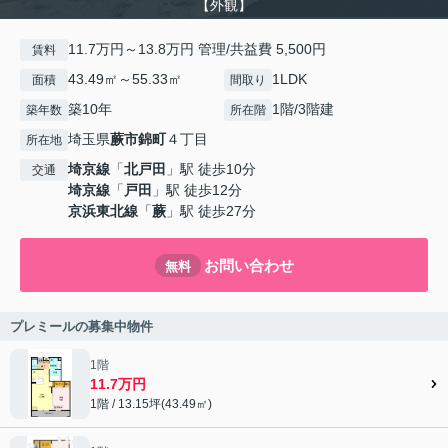
【外観】
11.7万円～13.8万円 管理/共益費 5,500円
賃料
43.49㎡～55.33㎡
1LDK
面積
間取り
築10年
1階/3階建
築年数
所在階
埼玉県
蕨市
錦町
４丁目
所在地
埼京線
「
北戸田
」駅 徒歩10分
交通
埼京線
「
戸田
」駅 徒歩12分
京浜東北線
「
蕨
」駅 徒歩27分
お問い合わせ
無料
プレミールの募集中物件
1階
11.7万円
1階 / 13.15坪(43.49㎡)