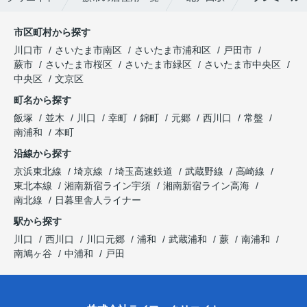
市区町村から探す
川口市
さいたま市南区
さいたま市浦和区
戸田市
蕨市
さいたま市桜区
さいたま市緑区
さいたま市中央区
中央区
文京区
町名から探す
飯塚
並木
川口
幸町
錦町
元郷
西川口
常盤
南浦和
本町
沿線から探す
京浜東北線
埼京線
埼玉高速鉄道
武蔵野線
高崎線
東北本線
湘南新宿ライン宇須
湘南新宿ライン高海
南北線
日暮里舎人ライナー
駅から探す
川口
西川口
川口元郷
浦和
武蔵浦和
蕨
南浦和
南鳩ヶ谷
中浦和
戸田