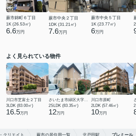
蕨市錦町６丁目
蕨市中央５丁目
蕨市中央２丁目
1K (26.53㎡)
1K (23.77㎡)
2
1DK (31.21㎡)
6.6
6
7.6
万円
万円
万円
よく見られている物件
川口市芝富士２丁目
さいたま市緑区大字三室
川口市原町
3LDK (83.00㎡)
2SLDK (83.35㎡)
2LDK (57.46㎡)
2
16.5
12
10
万円
万円
万円
・クリエイト
蕨市の居住用一覧
北戸田駅
プレミール