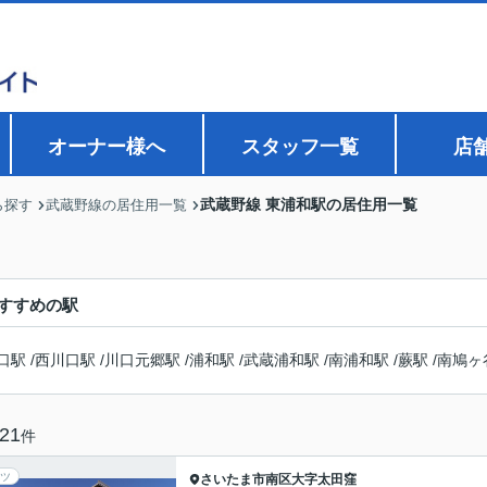
オーナー様へ
スタッフ一覧
店
武蔵野線 東浦和駅の居住用一覧
ら探す
武蔵野線の居住用一覧
すすめの駅
口駅
/
西川口駅
/
川口元郷駅
/
浦和駅
/
武蔵浦和駅
/
南浦和駅
/
蕨駅
/
南鳩ヶ
21
件
ツ
さいたま市南区
大字太田窪