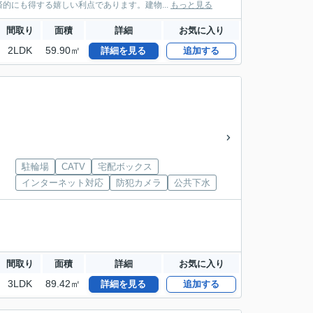
的にも得する嬉しい利点であります。建物...
もっと見る
間取り
面積
詳細
お気に入り
2LDK
59.90㎡
詳細を見る
追加する
駐輪場
CATV
宅配ボックス
インターネット対応
防犯カメラ
公共下水
間取り
面積
詳細
お気に入り
3LDK
89.42㎡
詳細を見る
追加する