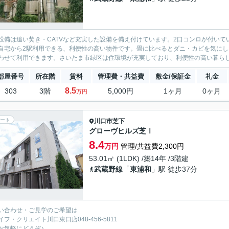
設備は追い焚き・CATVなど充実した設備を備え付けています。2口コンロが付いて
自宅から2駅利用できる、利便性の高い物件です。畳に比べるとダニ・カビを気に
わせて利用できます。さいたま市緑区は住環境が充実しており、利便性の高い暮らしを
部屋番号
所在階
賃料
管理費・共益費
敷金/保証金
礼金
8.5
303
3階
5,000円
1ヶ月
0ヶ月
万円
ート
川口市
芝下
グローヴヒルズ芝Ⅰ
8.4
万円
管理/共益費2,300円
53.01㎡ (1LDK) /築14年 /3階建
武蔵野線
「
東浦和
」駅 徒歩37分
い合わせ・ご見学のご希望は
イフ・クリエイト川口東口店048-456-5811
お気軽にどうぞ♪