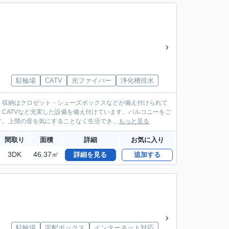
駐輪場
CATV
光ファイバー
浄化槽排水
。収納はクロゼット・シューズボックスなどが備え付けられて
CATVなど充実した設備を備え付けています。バルコニーをご
上階の音を気にすることなく生活でき...
もっと見る
間取り
面積
詳細
お気に入り
3DK
46.37㎡
詳細を見る
追加する
駐輪場
宅配ボックス
インターネット対応