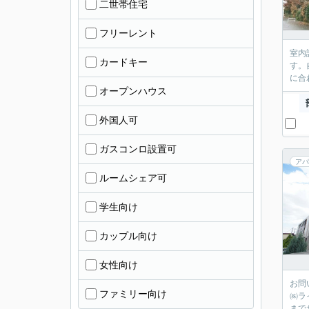
二世帯住宅
フリーレント
室内
カードキー
す。
に合
オープンハウス
外国人可
ガスコンロ設置可
アパ
ルームシェア可
学生向け
カップル向け
女性向け
お問
ファミリー向け
㈱ラ
まで