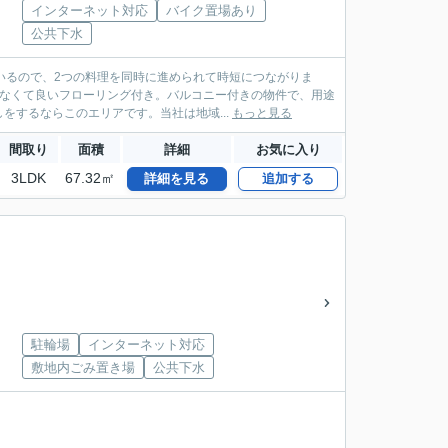
インターネット対応
バイク置場あり
公共下水
いるので、2つの料理を同時に進められて時短につながりま
しなくて良いフローリング付き。バルコニー付きの物件で、用途
するならこのエリアです。当社は地域...
もっと見る
間取り
面積
詳細
お気に入り
3LDK
67.32㎡
詳細を見る
追加する
駐輪場
インターネット対応
敷地内ごみ置き場
公共下水