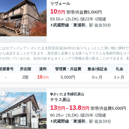
リヴェール
10
万円
管理/共益費5,000円
59.55㎡ (2LDK) /築22年 /2階建
武蔵野線
「
東浦和
」駅 徒歩33分
にはセブンイレブン さいたま太田窪店(徒歩4分)がありちょっとした買い物に便利
から会話することができます。身支度に必要となる様々なアイテムを収納可能なス
スが付いているため、自分の好きなタイミングで荷物を受け取ることができます。駐輪
部屋番号
所在階
賃料
管理費・共益費
敷金/保証金
礼金
10
-
2階
5,000円
0ヶ月
1ヶ月
万円
ス
さいたま市緑区
原山
テラス原山
13
13.8
万円～
万円
管理/共益費5,000円
80.28㎡ (3LDK) /築25年 /2階建
武蔵野線
「
東浦和
」駅 徒歩33分