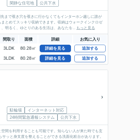
閑静な住宅地
公共下水
関先まで覗き穴を覗きに行かなくてもインターホン越しに誰が
もまとめてスッキリ収納できます。収納はウォークインクロゼ
、明るく、ゆとりのある生活は、あなたを...
もっと見る
間取り
面積
詳細
お気に入り
3LDK
80.28㎡
詳細を見る
追加する
3LDK
80.28㎡
詳細を見る
追加する
駐輪場
インターネット対応
24時間緊急通報システム
公共下水
と空間を利用することも可能です。知らない人が来た時でも玄
らサッと身支度を整えることができる洗面化粧台があります。