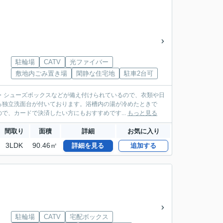
駐輪場
CATV
光ファイバー
敷地内ごみ置き場
閑静な住宅地
駐車2台可
・シューズボックスなどが備え付けられているので、衣類や日
る独立洗面台が付いております。浴槽内の湯が冷めたときで
で、カードで決済したい方にもおすすめです...
もっと見る
間取り
面積
詳細
お気に入り
3LDK
90.46㎡
詳細を見る
追加する
駐輪場
CATV
宅配ボックス