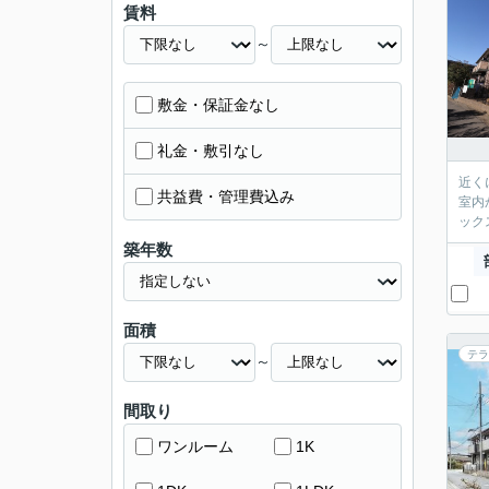
賃料
～
敷金・保証金なし
礼金・敷引なし
近く
共益費・管理費込み
室内
ック
築年数
面積
テラ
～
間取り
ワンルーム
1K