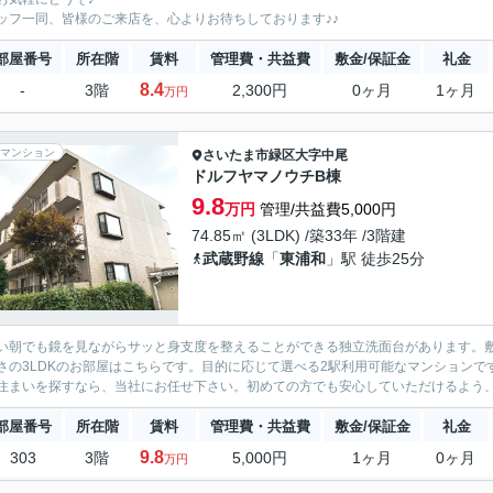
ッフ一同、皆様のご来店を、心よりお待ちしております♪♪
部屋番号
所在階
賃料
管理費・共益費
敷金/保証金
礼金
8.4
-
3階
2,300円
0ヶ月
1ヶ月
万円
マンション
さいたま市緑区
大字中尾
ドルフヤマノウチB棟
9.8
万円
管理/共益費5,000円
74.85㎡ (3LDK) /築33年 /3階建
武蔵野線
「
東浦和
」駅 徒歩25分
い朝でも鏡を見ながらサッと身支度を整えることができる独立洗面台があります。
さの3LDKのお部屋はこちらです。目的に応じて選べる2駅利用可能なマンション
住まいを探すなら、当社にお任せ下さい。初めての方でも安心していただけるよう、全
部屋番号
所在階
賃料
管理費・共益費
敷金/保証金
礼金
9.8
303
3階
5,000円
1ヶ月
0ヶ月
万円