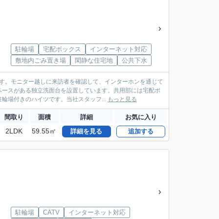
駐輪場
宅配ボックス
インターネット対応
敷地内ごみ置き場
閑静な住宅地
公共下水
です。モニター越しに来訪者を確認して、インターホンを通じて
ペースがある独立洗面台を設置しています。共用部には宅配ボ
場付きのハイツです。当社スタッフ...
もっと見る
間取り
面積
詳細
お気に入り
2LDK
59.55㎡
詳細を見る
追加する
駐輪場
CATV
インターネット対応