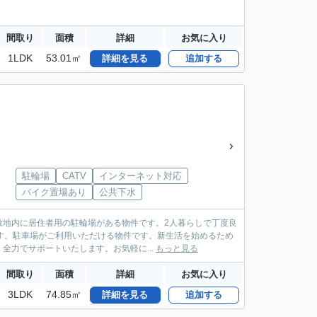
間取り
面積
詳細
お気に入り
1LDK
53.01㎡
詳細を見る
追加する
駐輪場
CATV
インターネット対応
バイク置場あり
公共下水
敷地内に居住者用の駐輪場がある物件です。2人暮らしで丁度良
です。駐車場がご利用いただける物件です。新生活を始めるため
力でサポートいたします。お気軽に...
もっと見る
間取り
面積
詳細
お気に入り
3LDK
74.85㎡
詳細を見る
追加する