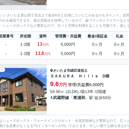
ソン さいたま原山四丁目店まで徒歩6分と近場にコンビニがあるのもポイント。玄
のかを確認できます。独立洗面台を採用しているので、歯ブラシやドライヤーなど
・シューズボックスなど豊富なので、広々と空間を利用することも可能です。楽しく
部屋番号
所在階
賃料
管理費・共益費
敷金/保証金
礼金
13
-
1-2階
5,000円
0ヶ月
0ヶ月
万円
13.8
-
1-2階
5,000円
0ヶ月
0ヶ月
万円
ツ
さいたま市緑区
道祖土
ＳＡＫＵＲＡ Ｈｉｌｌｓ D棟
9.6
万円
管理/共益費6,000円
59.90㎡ (2LDK) /築13年 /2階建
武蔵野線
「
東浦和
」駅 徒歩50分
はシューズボックス・ウォークインクロゼット・全居室収納など豊富なので、広々
開ける必要がなくなるTVインターホンが付いております。忙しい朝でも鏡を見なが