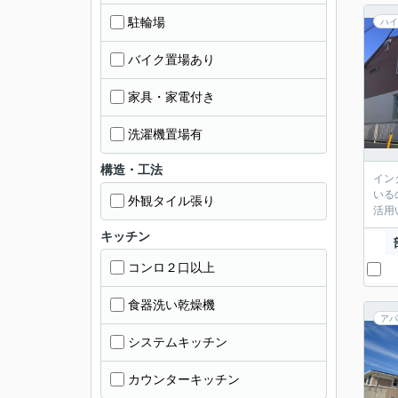
駐輪場
ハイ
バイク置場あり
家具・家電付き
洗濯機置場有
構造・工法
イン
いる
外観タイル張り
活用
キッチン
コンロ２口以上
食器洗い乾燥機
アパ
システムキッチン
カウンターキッチン