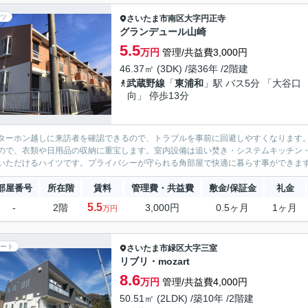
ツ
さいたま市南区
大字円正寺
グランデュール山崎
5.5
万円
管理/共益費3,000円
46.37㎡ (3DK) /築36年 /2階建
武蔵野線
「
東浦和
」駅 バス5分 「大谷口
向」 停歩13分
ターホン越しに来訪者を確認できるので、トラブルを事前に回避しやすくなります
ので、衣類や日用品の収納に重宝します。室内設備は追い焚き・システムキッチン・
いただけるハイツです。プライバシーが守られる角部屋で快適に暮らす事ができます。
部屋番号
所在階
賃料
管理費・共益費
敷金/保証金
礼金
5.5
-
2階
3,000円
0.5ヶ月
1ヶ月
万円
ート
さいたま市緑区
大字三室
リブリ・mozart
8.6
万円
管理/共益費4,000円
50.51㎡ (2LDK) /築10年 /2階建