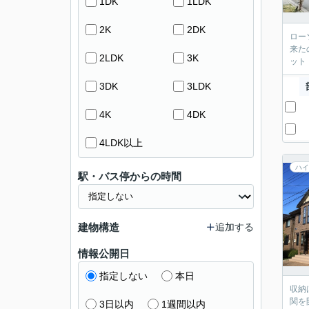
1DK
1LDK
2K
2DK
ロー
来た
2LDK
3K
ット
3DK
3LDK
4K
4DK
4LDK以上
ハイ
駅・バス停からの時間
建物構造
追加する
情報公開日
指定しない
本日
収納
関を
3日以内
1週間以内