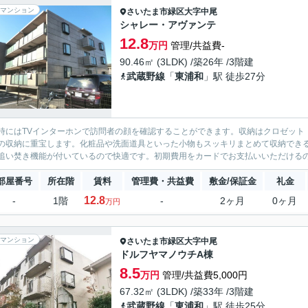
マンション
さいたま市緑区
大字中尾
シャレー・アヴァンテ
12.8
万円
管理/共益費-
90.46㎡ (3LDK) /築26年 /3階建
武蔵野線
「
東浦和
」駅 徒歩27分
時にはTVインターホンで訪問者の顔を確認することができます。収納はクロゼット
の収納に重宝します。化粧品や洗面道具といった小物もスッキリまとめて収納でき
追い焚き機能が付いているので快適です。初期費用をカードでお支払いいただけるの
部屋番号
所在階
賃料
管理費・共益費
敷金/保証金
礼金
12.8
-
1階
-
2ヶ月
0ヶ月
万円
マンション
さいたま市緑区
大字中尾
ドルフヤマノウチA棟
8.5
万円
管理/共益費5,000円
67.32㎡ (3LDK) /築33年 /3階建
武蔵野線
「
東浦和
」駅 徒歩25分