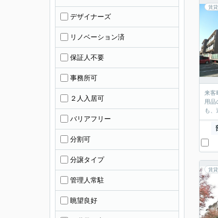
賃貸
デザイナーズ
リノベーション済
保証人不要
事務所可
来客
２人入居可
用品
も、
バリアフリー
分割可
分譲タイプ
賃貸
管理人常駐
眺望良好