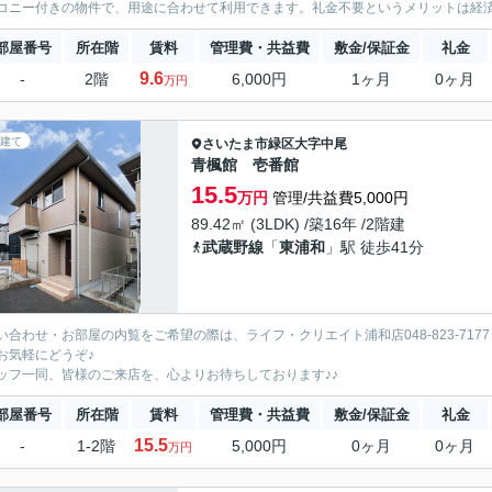
コニー付きの物件で、用途に合わせて利用できます。礼金不要というメリットは経済
部屋番号
所在階
賃料
管理費・共益費
敷金/保証金
礼金
9.6
-
2階
6,000円
1ヶ月
0ヶ月
万円
建て
さいたま市緑区
大字中尾
青楓館 壱番館
15.5
万円
管理/共益費5,000円
89.42㎡ (3LDK) /築16年 /2階建
武蔵野線
「
東浦和
」駅 徒歩41分
い合わせ・お部屋の内覧をご希望の際は、ライフ・クリエイト浦和店048-823-7177
お気軽にどうぞ♪
ッフ一同、皆様のご来店を、心よりお待ちしております♪♪
部屋番号
所在階
賃料
管理費・共益費
敷金/保証金
礼金
15.5
-
1-2階
5,000円
0ヶ月
0ヶ月
万円