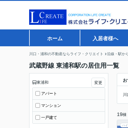
ホーム
入居者様へ
川口・浦和の不動産ならライフ・クリエイト
沿線・駅か
武蔵野線 東浦和駅の居住用一覧
お
東浦和
変更
アパート
川
マンション
19
棟
一戸建て
ハイ