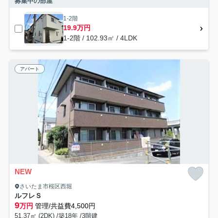
募集中の部屋
1-2階
19.9万円
1-2階 / 102.93㎡ / 4LDK
アパート
NEW
さいたま市桜区西堀
ルフレＳ
9
万円
管理/共益費4,500円
51.37㎡ (2DK) /築18年 /3階建