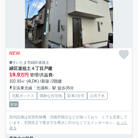
NEW
さいたま市緑区道祖土
緑区道祖土４丁目戸建
19.9
万円
管理/共益費-
102.93㎡ (4LDK) /新築 /2階建
京浜東北線「北浦和」駅 徒歩35分
宅配ボックス
閑静な住宅地
駐車2台可
公共下水
新築
室内設備は浴室乾燥機・洗面所独立などが揃っており、とても充実して
います。玄関先まで覗き穴を覗きに行かなくてもインターホン...
もっと
見る