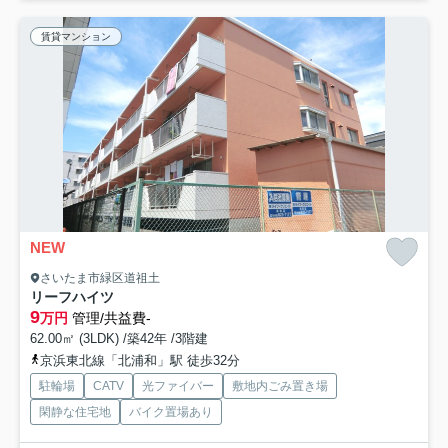
賃貸マンション
NEW
さいたま市緑区道祖土
リーフハイツ
9
万円
管理/共益費-
62.00㎡ (3LDK) /築42年 /3階建
京浜東北線「北浦和」駅 徒歩32分
駐輪場
CATV
光ファイバー
敷地内ごみ置き場
閑静な住宅地
バイク置場あり