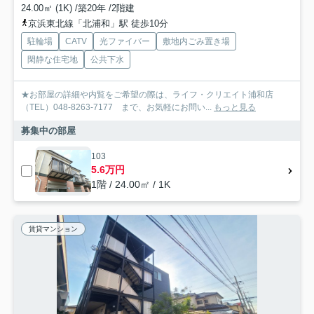
24.00㎡ (1K) /築20年 /2階建
京浜東北線「北浦和」駅 徒歩10分
駐輪場
CATV
光ファイバー
敷地内ごみ置き場
閑静な住宅地
公共下水
★お部屋の詳細や内覧をご希望の際は、ライフ・クリエイト浦和店
（TEL）048-8263-7177 まで、お気軽にお問い...
もっと見る
募集中の部屋
103
5.6万円
1階 / 24.00㎡ / 1K
賃貸マンション