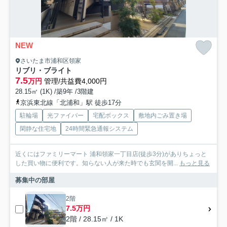
NEW
さいたま市浦和区領家
リブリ・ブライト
7.5
万円
管理/共益費4,000円
28.15㎡ (1K) /築9年 /3階建
京浜東北線「北浦和」駅 徒歩17分
駐輪場
光ファイバー
宅配ボックス
敷地内ごみ置き場
閑静な住宅地
24時間緊急通報システム
近くにはファミリーマート 浦和領家一丁目店(徒歩3分)がありちょっと
した買い物に便利です。知らない人が来た時でも玄関を開...
もっと見る
募集中の部屋
2階
7.5万円
2階 / 28.15㎡ / 1K