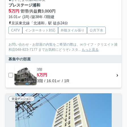
プレステージ浦和
5
万円
管理/共益費3,000円
16.01㎡ (1R) /築38年 /3階建
京浜東北線「北浦和」駅 徒歩24分
CATV
インターネット対応
外観タイル張り
公共下水
お問い合わせ・お部屋の内覧をご希望の際は、㈱ライフ・クリエイト浦
和店048-823-7177 までお気軽にどうぞ♪ スタ...
もっと見る
募集中の部屋
3階
5万円
3階 / 16.01㎡ / 1R
賃貸マンション