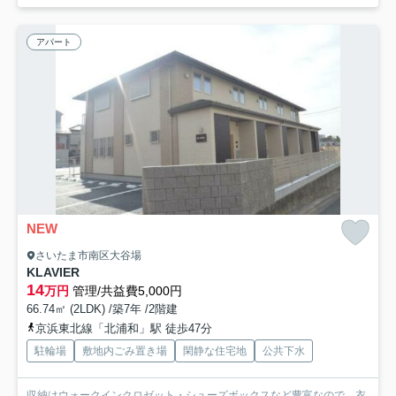
アパート
NEW
さいたま市南区大谷場
KLAVIER
14
万円
管理/共益費5,000円
66.74㎡ (2LDK) /築7年 /2階建
京浜東北線「北浦和」駅 徒歩47分
駐輪場
敷地内ごみ置き場
閑静な住宅地
公共下水
収納はウォークインクロゼット・シューズボックスなど豊富なので、衣