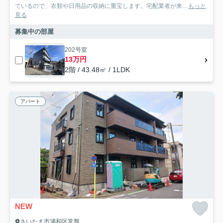
ているので、衣類や日用品の収納に重宝します。宅配業者が来...
もっと
見る
募集中の部屋
202号室
13万円
2階 / 43.48㎡ / 1LDK
アパート
NEW
さいたま市浦和区常盤