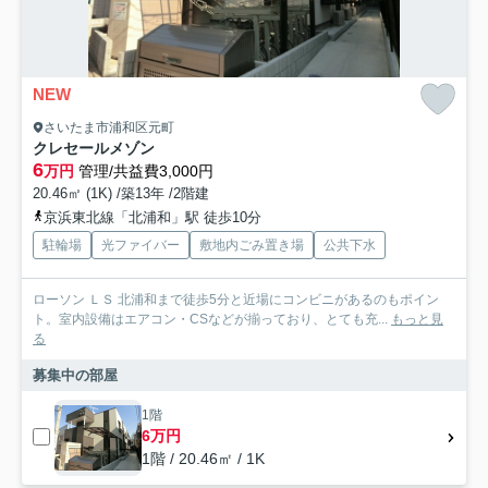
NEW
さいたま市浦和区元町
クレセールメゾン
6
万円
管理/共益費3,000円
20.46㎡ (1K) /築13年 /2階建
京浜東北線「北浦和」駅 徒歩10分
駐輪場
光ファイバー
敷地内ごみ置き場
公共下水
ローソン ＬＳ 北浦和まで徒歩5分と近場にコンビニがあるのもポイン
ト。室内設備はエアコン・CSなどが揃っており、とても充...
もっと見
る
募集中の部屋
1階
6万円
1階 / 20.46㎡ / 1K