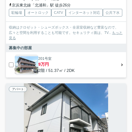
京浜東北線「北浦和」駅 徒歩26分
駐輪場
オートロック
CATV
インターネット対応
公共下水
収納はクロゼット・シューズボックス・全居室収納など豊富なので、
広々と空間を利用することも可能です。セキュリティ面は、TV...
もっと
見る
募集中の部屋
201号室
9万円
2階 / 51.37㎡ / 2DK
アパート