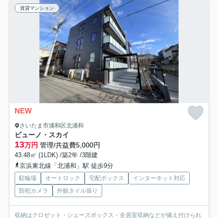
賃貸マンション
NEW
さいたま市浦和区北浦和
ビューノ・スカイ
13
万円
管理/共益費5,000円
43.48㎡ (1LDK) /築2年 /3階建
京浜東北線「北浦和」駅 徒歩9分
駐輪場
オートロック
宅配ボックス
インターネット対応
防犯カメラ
外観タイル張り
収納はクロゼット・シューズボックス・全居室収納などが備え付けられ