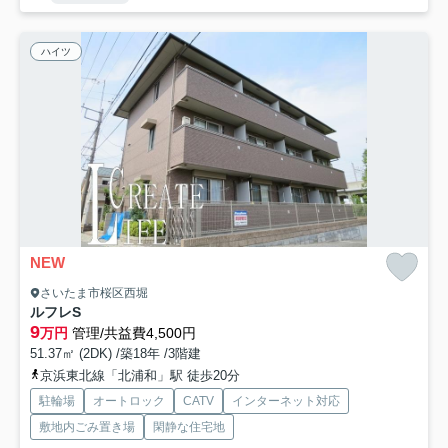
ハイツ
NEW
さいたま市桜区西堀
ルフレS
9
万円
管理/共益費4,500円
51.37㎡ (2DK) /築18年 /3階建
京浜東北線「北浦和」駅 徒歩20分
駐輪場
オートロック
CATV
インターネット対応
敷地内ごみ置き場
閑静な住宅地