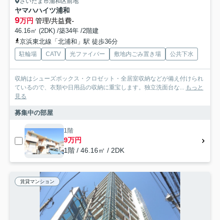
さいたま市浦和区前地
ヤマハハイツ浦和
9
万円
管理/共益費-
46.16㎡ (2DK) /築34年 /2階建
京浜東北線「北浦和」駅 徒歩36分
駐輪場
CATV
光ファイバー
敷地内ごみ置き場
公共下水
収納はシューズボックス・クロゼット・全居室収納などが備え付けられ
ているので、衣類や日用品の収納に重宝します。独立洗面台な...
もっと
見る
募集中の部屋
1階
9万円
1階 / 46.16㎡ / 2DK
賃貸マンション