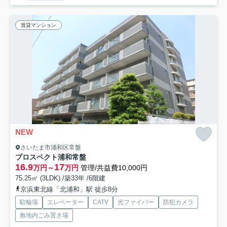
賃貸マンション
NEW
さいたま市浦和区常盤
プロスペクト浦和常盤
16.9
17
万円～
万円
管理/共益費10,000円
75.25㎡ (3LDK) /築33年 /6階建
京浜東北線「北浦和」駅 徒歩8分
駐輪場
エレベーター
CATV
光ファイバー
防犯カメラ
敷地内ごみ置き場