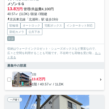
メゾンＳＧ
13.8
万円
管理/共益費4,100円
40.57㎡ (1LDK) /新築 /3階建
京浜東北線「北浦和」駅 徒歩19分
駐輪場
オートロック
宅配ボックス
インターネット対応
防犯カメラ
公共下水
新築
収納はウォークインクロゼット・シューズボックスなど豊富なので、
広々と空間を利用することも可能です。不在時でも荷物を受け取...
もっ
と見る
募集中の部屋
1階
13.8万円
1階 / 40.57㎡ / 1LDK
一戸建て