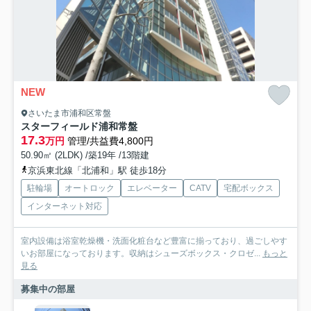
NEW
さいたま市浦和区常盤
スターフィールド浦和常盤
17.3
万円
管理/共益費4,800円
50.90㎡ (2LDK) /築19年 /13階建
京浜東北線「北浦和」駅 徒歩18分
駐輪場
オートロック
エレベーター
CATV
宅配ボックス
インターネット対応
室内設備は浴室乾燥機・洗面化粧台など豊富に揃っており、過ごしやす
いお部屋になっております。収納はシューズボックス・クロゼ...
もっと
見る
募集中の部屋