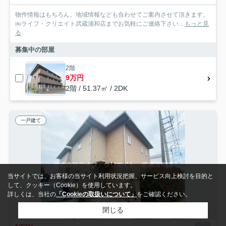
物件情報はもちろん、地域情報なども合わせてご案内させて頂きます。
㈱ライフ・クリエイト武蔵浦和店までお気軽にご連絡下さい...
もっと見
る
募集中の部屋
2階
9万円
2階 / 51.37㎡ / 2DK
一戸建て
当サイトでは、お客様の当サイト利用状況把握、サービス向上検討を目的と
して、クッキー（Cookie）を使用しています。
詳しくは、当社の
「Cookieの取扱いについて」
をご確認ください。
閉じる