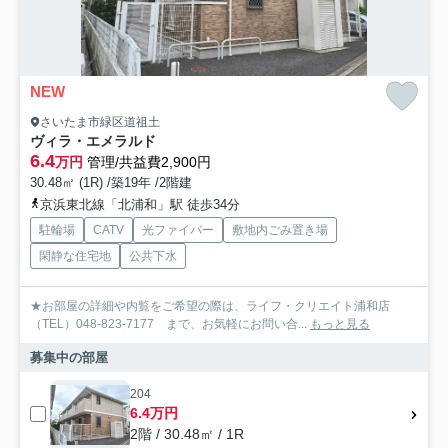
NEW
さいたま市緑区道祖土
ヴィラ・エメラルド
6.4
万円
管理/共益費2,900円
30.48㎡ (1R) /築19年 /2階建
京浜東北線「北浦和」駅 徒歩34分
駐輪場
CATV
光ファイバー
敷地内ごみ置き場
閑静な住宅地
公共下水
★お部屋の詳細や内覧をご希望の際は、ライフ・クリエイト浦和店
（TEL）048-823-7177 まで、お気軽にお問い合...
もっと見る
募集中の部屋
204
6.4万円
2階 / 30.48㎡ / 1R