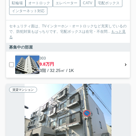
駐輪場
オートロック
エレベーター
CATV
宅配ボックス
インターネット対応
セキュリティ面は、TVインターホン・オートロックなど充実しているの
で、防犯対策もばっちりです。宅配ボックスは在宅・不在問...
もっと見
る
募集中の部屋
303
9.8万円
3階 / 32.25㎡ / 1K
賃貸マンション