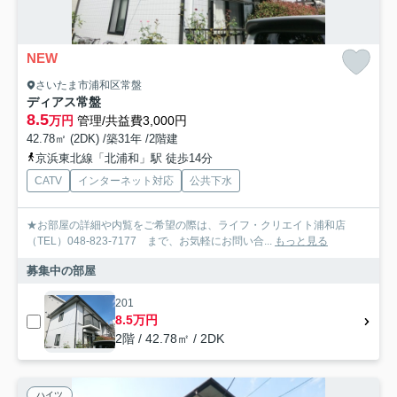
NEW
さいたま市浦和区常盤
ディアス常盤
8.5
万円
管理/共益費3,000円
42.78㎡ (2DK) /築31年 /2階建
京浜東北線「北浦和」駅 徒歩14分
CATV
インターネット対応
公共下水
★お部屋の詳細や内覧をご希望の際は、ライフ・クリエイト浦和店
（TEL）048-823-7177 まで、お気軽にお問い合...
もっと見る
募集中の部屋
201
8.5万円
2階 / 42.78㎡ / 2DK
ハイツ