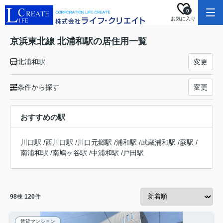
0
お気に入り
京浜東北線 北浦和駅の居住用一覧
北浦和駅
変更
条件から探す
変更
おすすめの駅
川口駅
/
西川口駅
/
川口元郷駅
/
浦和駅
/
武蔵浦和駅
/
蕨駅
/
南浦和駅
/
南鳩ヶ谷駅
/
中浦和駅
/
戸田駅
98
棟
120
件
賃貸マンション