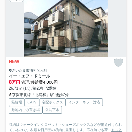
NEW
さいたま市浦和区元町
イー・エフ・ドミール
8
万円
管理/共益費4,000円
26.71㎡ (1K) /築20年 /2階建
京浜東北線「北浦和」駅 徒歩7分
駐輪場
CATV
宅配ボックス
インターネット対応
敷地内ごみ置き場
公共下水
収納はウォークインクロゼット・シューズボックスなどが備え付けられ
ているので、衣類や日用品の収納に重宝します。不在時でも荷...
もっと