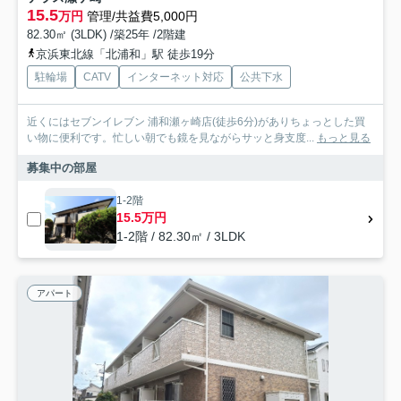
15.5
万円
管理/共益費5,000円
82.30㎡ (3LDK) /築25年 /2階建
京浜東北線「北浦和」駅 徒歩19分
駐輪場
CATV
インターネット対応
公共下水
近くにはセブンイレブン 浦和瀬ヶ崎店(徒歩6分)がありちょっとした買
い物に便利です。忙しい朝でも鏡を見ながらサッと身支度...
もっと見る
募集中の部屋
1-2階
15.5万円
1-2階 / 82.30㎡ / 3LDK
アパート