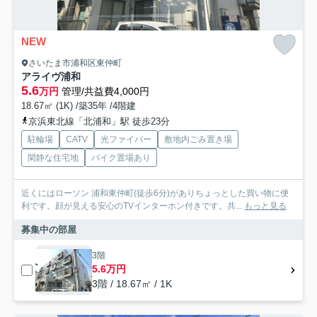
NEW
さいたま市浦和区東仲町
アライヴ浦和
5.6
万円
管理/共益費4,000円
18.67㎡ (1K) /築35年 /4階建
京浜東北線「北浦和」駅 徒歩23分
駐輪場
CATV
光ファイバー
敷地内ごみ置き場
閑静な住宅地
バイク置場あり
近くにはローソン 浦和東仲町(徒歩6分)がありちょっとした買い物に便
利です。顔が見える安心のTVインターホン付きです。共...
もっと見る
募集中の部屋
3階
5.6万円
3階 / 18.67㎡ / 1K