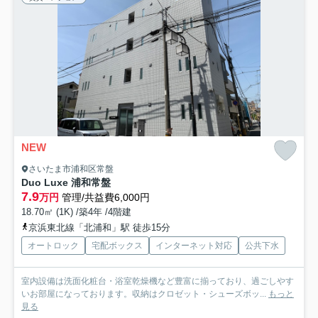
NEW
さいたま市浦和区常盤
Duo Luxe 浦和常盤
7.9
万円
管理/共益費6,000円
18.70㎡ (1K) /築4年 /4階建
京浜東北線「北浦和」駅 徒歩15分
オートロック
宅配ボックス
インターネット対応
公共下水
室内設備は洗面化粧台・浴室乾燥機など豊富に揃っており、過ごしやす
いお部屋になっております。収納はクロゼット・シューズボッ...
もっと
見る