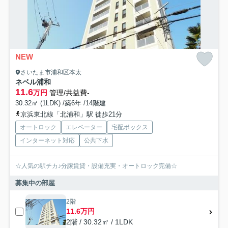
NEW
さいたま市浦和区本太
ネベル浦和
11.6
万円
管理/共益費-
30.32㎡ (1LDK) /築6年 /14階建
京浜東北線「北浦和」駅 徒歩21分
オートロック
エレベーター
宅配ボックス
インターネット対応
公共下水
☆人気の駅チカ♪分譲賃貸・設備充実・オートロック完備☆
募集中の部屋
2階
11.6万円
2階 / 30.32㎡ / 1LDK