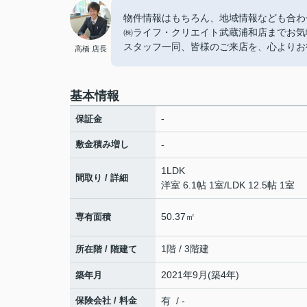
物件情報はもちろん、地域情報なども合わ
㈱ライフ・クリエイト武蔵浦和店までお気
スタッフ一同、皆様のご来店を、心よりお
高橋 店長
基本情報
-
保証金
敷金積み増し
-
1LDK
間取り / 詳細
洋室 6.1帖 1室
/
LDK 12.5帖 1室
50.37㎡
専有面積
1階 / 3階建
所在階 / 階建て
2021年9月(築4年)
築年月
保険会社 / 料金
有 / -