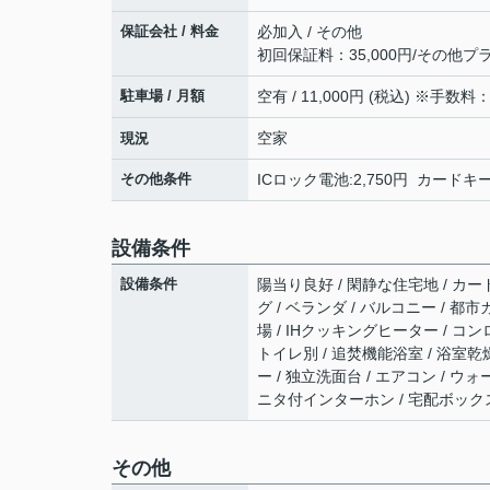
保証会社 / 料金
必加入 / その他
初回保証料：35,000円/その他プ
駐車場 / 月額
空有 / 11,000円 (税込) ※手数料：
空家
現況
その他条件
ICロック電池:2,750円 カードキー
設備条件
設備条件
陽当り良好 / 閑静な住宅地 / カー
グ / ベランダ / バルコニー / 都市
場 / IHクッキングヒーター / コ
トイレ別 / 追焚機能浴室 / 浴室乾燥
ー / 独立洗面台 / エアコン / ウ
ニタ付インターホン / 宅配ボックス
その他