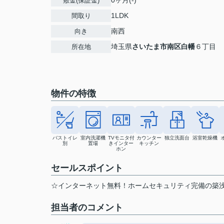
敷金(保証金)
1LDK
間取り
南西
向き
埼玉県
さいたま市南区
白幡
６丁目
所在地
物件の特徴
バストイレ
室内洗濯機
TVモニタ付
カウンター
独立洗面台
浴室乾燥機
別
置場
きインター
キッチン
ホン
セールスポイント
☆インターネット無料！ホームセキュリティ完備の築
担当者のコメント