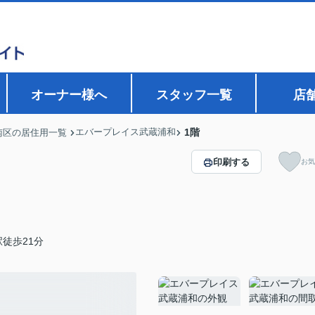
オーナー様へ
スタッフ一覧
店
エバープレイス武蔵浦和
1階
南区の居住用一覧
印刷する
お気
徒歩21分