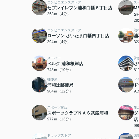
コンビニエンスストア
ス
セブンイレブン浦和白幡６丁目店
M
258ｍ（4分）
S
2
コンビニエンスストア
幼
ローソン さいたま白幡四丁目店
浦
294ｍ（4分）
3
スーパー
郵
ベルク 浦和根岸店
さ
748ｍ（10分）
8
郵便局
ド
浦和辻郵便局
ド
904ｍ（12分）
9
スポーツ施設
生
スポーツクラブＮＡＳ武蔵浦和
ダ
977ｍ（13分）
店
9
ドラッグストア
図