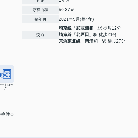
礼金
50.37㎡
専有面積
2021年9月(築4年)
築年月
埼京線
「
武蔵浦和
」駅 徒歩12分
埼京線
「
北戸田
」駅 徒歩21分
交通
京浜東北線
「
南浦和
」駅 徒歩27分
オートロッ
ク
浅物件☆