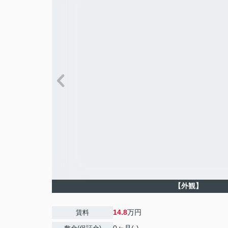
【外観】
14.8
万円
賃料
0ヶ月(-)