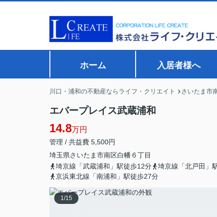
ホーム
入居者様へ
川口・浦和の不動産ならライフ・クリエイト
さいたま市
エバープレイス武蔵浦和
14.8
万円
管理 / 共益費 5,500円
埼玉県
さいたま市南区
白幡
６丁目
埼京線「武蔵浦和」駅徒歩12分
埼京線「北戸田」駅
京浜東北線「南浦和」駅徒歩27分
1
/
15