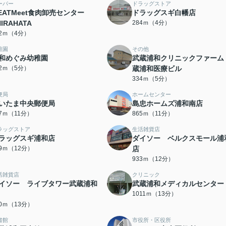
ーパー
ドラッグストア
EATMeet食肉卸売センター
ドラッグスギ白幡店
HIRAHATA
284ｍ（4分）
82ｍ（4分）
稚園
その他
和めぐみ幼稚園
武蔵浦和クリニックファーム
22ｍ（5分）
蔵浦和医療ビル
334ｍ（5分）
便局
ホームセンター
いたま中央郵便局
島忠ホームズ浦和南店
17ｍ（11分）
865ｍ（11分）
ラッグストア
生活雑貨店
ラッグスギ浦和店
ダイソー ベルクスモール浦
19ｍ（12分）
店
933ｍ（12分）
活雑貨店
クリニック
イソー ライブタワー武蔵浦和
武蔵浦和メディカルセンター
1011ｍ（13分）
90ｍ（13分）
書館
市役所・区役所