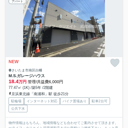
アパート
NEW
さいたま市南区白幡
M.S.ガレージハウス
18.4
万円
管理/共益費6,000円
77.47㎡ (1K) /築5年 /2階建
京浜東北線「南浦和」駅 徒歩21分
駐輪場
インターネット対応
バイク置場あり
駐車2台可
公共下水
物件情報はもちろん、地域情報なども合わせてご案内させて頂きます。
㈱ライフ・クリエイト武蔵浦和店までお気軽にご連絡下さい...
もっと見