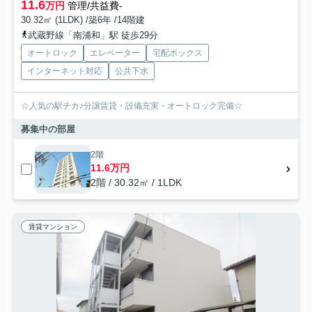
11.6
万円
管理/共益費-
30.32㎡ (1LDK) /築6年 /14階建
武蔵野線「南浦和」駅 徒歩29分
オートロック
エレベーター
宅配ボックス
インターネット対応
公共下水
☆人気の駅チカ♪分譲賃貸・設備充実・オートロック完備☆
募集中の部屋
2階
11.6万円
2階 / 30.32㎡ / 1LDK
賃貸マンション