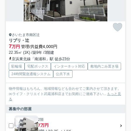
さいたま市南区辻
リブリ・辻
7
万円
管理/共益費4,000円
22.35㎡ (1K) /築9年 /3階建
京浜東北線「南浦和」駅 徒歩23分
駐輪場
宅配ボックス
インターネット対応
敷地内ごみ置き場
24時間緊急通報システム
公共下水
物件情報はもちろん、地域情報なども合わせてご案内させて頂きます。
㈱ライフ・クリエイト武蔵浦和店までお気軽にご連絡下さい...
もっと見
る
募集中の部屋
2階
7万円