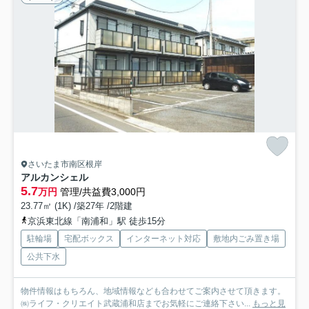
さいたま市南区根岸
アルカンシェル
5.7
万円
管理/共益費3,000円
23.77㎡ (1K) /築27年 /2階建
京浜東北線「南浦和」駅 徒歩15分
駐輪場
宅配ボックス
インターネット対応
敷地内ごみ置き場
公共下水
物件情報はもちろん、地域情報なども合わせてご案内させて頂きます。
㈱ライフ・クリエイト武蔵浦和店までお気軽にご連絡下さい...
もっと見