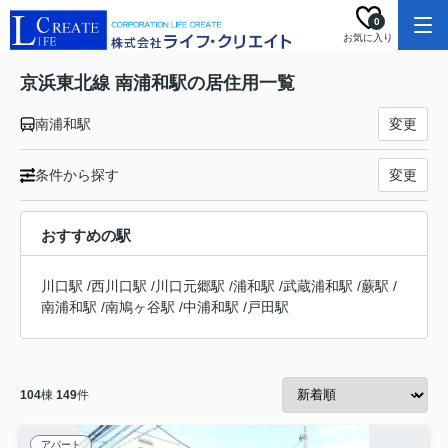
0
お気に入り
京浜東北線 南浦和駅の居住用一覧
南浦和駅
変更
条件から探す
変更
おすすめの駅
川口駅
/
西川口駅
/
川口元郷駅
/
浦和駅
/
武蔵浦和駅
/
蕨駅
/
南浦和駅
/
南鳩ヶ谷駅
/
中浦和駅
/
戸田駅
104
棟
149
件
アパート