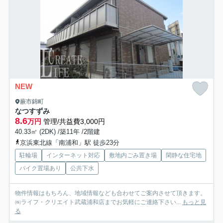
NEW
蕨市錦町
なつすずみ
8.6
万円
管理/共益費3,000円
40.33㎡ (2DK) /築11年 /2階建
京浜東北線「南浦和」駅 徒歩23分
駐輪場
インターネット対応
敷地内ごみ置き場
閑静な住宅地
バイク置場あり
公共下水
物件情報はもちろん、地域情報なども合わせてご案内させて頂きます。
㈱ライフ・クリエイト武蔵浦和店までお気軽にご連絡下さい...
もっと見
る