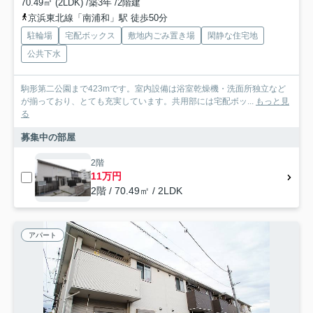
70.49㎡ (2LDK) /築3年 /2階建
京浜東北線「南浦和」駅 徒歩50分
駐輪場
宅配ボックス
敷地内ごみ置き場
閑静な住宅地
公共下水
駒形第二公園まで423mです。室内設備は浴室乾燥機・洗面所独立など
が揃っており、とても充実しています。共用部には宅配ボッ...
もっと見
る
募集中の部屋
2階
11万円
2階 / 70.49㎡ / 2LDK
アパート