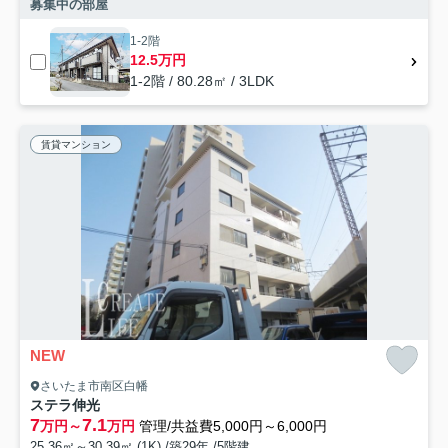
募集中の部屋
1-2階
12.5万円
1-2階 / 80.28㎡ / 3LDK
賃貸マンション
NEW
さいたま市南区白幡
ステラ伸光
7
7.1
万円～
万円
管理/共益費5,000円～6,000円
25.36㎡～30.39㎡ (1K) /築29年 /5階建