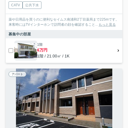
CATV
公共下水
薬や日用品を買うのに便利なセイムス南浦和2丁目薬局まで225mです。
来客時にはTVインターホンで訪問者の顔を確認すること...
もっと見る
募集中の部屋
1階
6万円
1階 / 21.00㎡ / 1K
アパート