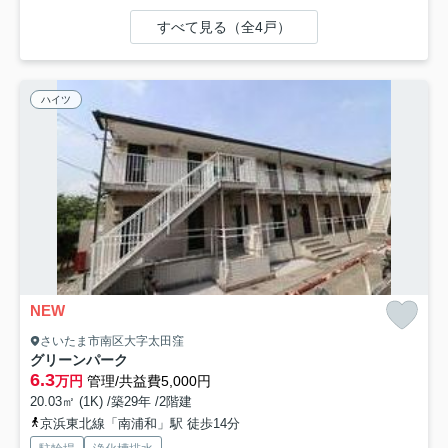
すべて見る（全4戸）
ハイツ
NEW
さいたま市南区大字太田窪
グリーンパーク
6.3
万円
管理/共益費5,000円
20.03㎡ (1K) /築29年 /2階建
京浜東北線「南浦和」駅 徒歩14分