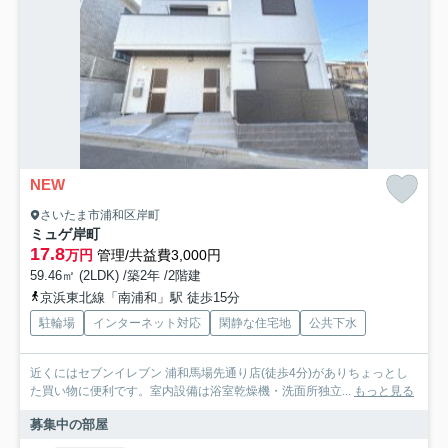
NEW
さいたま市浦和区岸町
ミュゲ岸町
17.8
万円
管理/共益費3,000円
59.46㎡ (2LDK) /築2年 /2階建
京浜東北線「南浦和」駅 徒歩15分
駐輪場
インターネット対応
閑静な住宅地
公共下水
近くにはセブンイレブン 浦和馬場先通り店(徒歩4分)がありちょっとし
た買い物に便利です。室内設備は浴室乾燥機・洗面所独立...
もっと見る
募集中の部屋