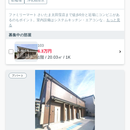
駐輪場
浄化槽排水
ファミリーマート さいたま太田窪店まで徒歩6分と近場にコンビニがあ
るのもポイント。室内設備はシステムキッチン・エアコンな...
もっと見
る
募集中の部屋
103
6.3万円
1階 / 20.03㎡ / 1K
アパート