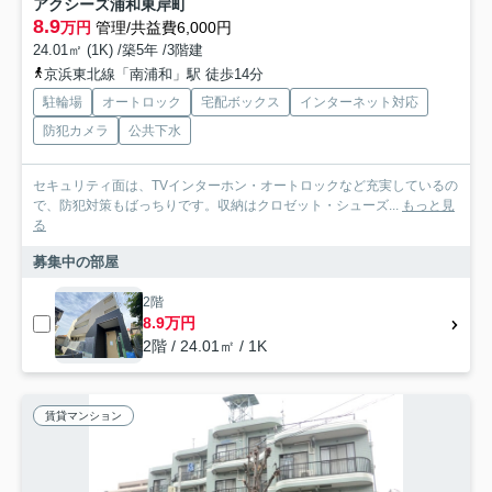
アクシーズ浦和東岸町
8.9
万円
管理/共益費6,000円
24.01㎡ (1K) /築5年 /3階建
京浜東北線「南浦和」駅 徒歩14分
駐輪場
オートロック
宅配ボックス
インターネット対応
防犯カメラ
公共下水
セキュリティ面は、TVインターホン・オートロックなど充実しているの
で、防犯対策もばっちりです。収納はクロゼット・シューズ...
もっと見
る
募集中の部屋
2階
8.9万円
2階 / 24.01㎡ / 1K
賃貸マンション