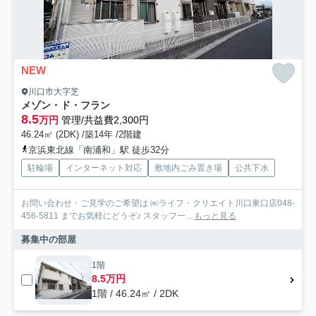
NEW
川口市大字芝
メゾン・ド・フラン
8.5
万円
管理/共益費2,300円
46.24㎡ (2DK) /築14年 /2階建
京浜東北線「南浦和」駅 徒歩32分
駐輪場
インターネット対応
敷地内ごみ置き場
公共下水
お問い合わせ・ご見学のご希望は ㈱ライフ・クリエイト川口東口店048-
456-5811 までお気軽にどうぞ♪ スタッフ一...
もっと見る
募集中の部屋
1階
8.5万円
1階 / 46.24㎡ / 2DK