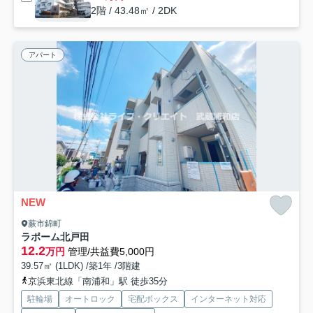
2階 / 43.48㎡ / 2DK
アパート
NEW
蕨市錦町
ラポーム北戸田
12.2
万円
管理/共益費5,000円
39.57㎡ (1LDK) /築1年 /3階建
京浜東北線「南浦和」駅 徒歩35分
駐輪場
オートロック
宅配ボックス
インターネット対応