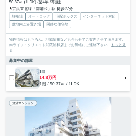
50.37㎡ (1LDK) /築4年 /3階建
京浜東北線「南浦和」駅 徒歩27分
駐輪場
オートロック
宅配ボックス
インターネット対応
敷地内ごみ置き場
閑静な住宅地
物件情報はもちろん、地域情報なども合わせてご案内させて頂きます。
㈱ライフ・クリエイト武蔵浦和店までお気軽にご連絡下さい...
もっと見
る
募集中の部屋
1階
14.8万円
1階 / 50.37㎡ / 1LDK
賃貸マンション