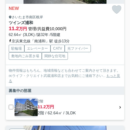
NEW
さいたま市南区根岸
ツインズ浦和
11.2
万円
管理/共益費10,000円
62.64㎡ (3LDK) /築32年 /5階建
京浜東北線「南浦和」駅 徒歩13分
駐輪場
エレベーター
CATV
光ファイバー
敷地内ごみ置き場
閑静な住宅地
物件情報はもちろん、地域情報なども合わせてご案内させて頂きます。
㈱ライフ・クリエイト武蔵浦和店までお気軽にご連絡下さい...
もっと見
る
募集中の部屋
2階
11.2万円
2階 / 62.64㎡ / 3LDK