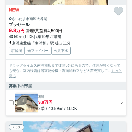
NEW
さいたま市南区大谷場
プラセール
9.8
万円
管理/共益費4,500円
40.59㎡ (1LDK) /築19年 /2階建
京浜東北線「南浦和」駅 徒歩11分
駐輪場
光ファイバー
公共下水
ドラッグセイムス南浦和店まで徒歩5分にあるので、体調が悪くなって
も安心。室内設備は浴室乾燥機・洗面所独立など大変充実して...
もっと
見る
募集中の部屋
2階
9.8万円
2階 / 40.59㎡ / 1LDK
テラス