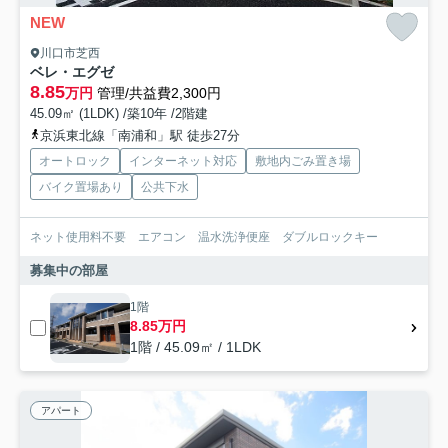
NEW
川口市芝西
ベレ・エグゼ
8.85
万円
管理/共益費2,300円
45.09㎡ (1LDK) /築10年 /2階建
京浜東北線「南浦和」駅 徒歩27分
オートロック
インターネット対応
敷地内ごみ置き場
バイク置場あり
公共下水
ネット使用料不要 エアコン 温水洗浄便座 ダブルロックキー
募集中の部屋
1階
8.85万円
1階 / 45.09㎡ / 1LDK
アパート