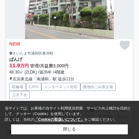
NEW
さいたま市浦和区東岸町
ばんげ
11.9
万円
管理/共益費3,000円
48.30㎡ (2LDK) /築35年 /4階建
京浜東北線「南浦和」駅 徒歩11分
駐輪場
CATV
インターネット対応
敷地内ごみ置き場
公共下水
当サイトでは、お客様の当サイト利用状況把握、サービス向上検討を目的と
近くに私立浦和麗明高校があります。徒歩3分と離れていないところも
して、クッキー（Cookie）を使用しています。
魅力的。玄関先まで覗き穴を覗きに行かなくてもインターホン...
もっと
詳しくは、当社の
「Cookieの取扱いについて」
をご確認ください。
見る
閉じる
募集中の部屋