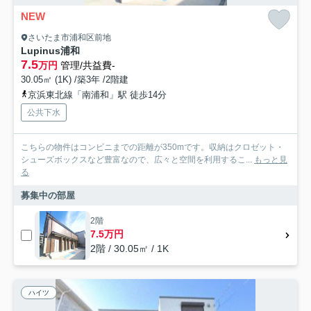
NEW
さいたま市浦和区前地
Lupinus浦和
7.5
万円
管理/共益費-
30.05㎡ (1K) /築3年 /2階建
京浜東北線「南浦和」駅 徒歩14分
公共下水
こちらの物件はコンビニまでの距離が350mです。収納はクロゼット・
シューズボックスなど豊富なので、広々と空間を利用するこ...
もっと見
る
募集中の部屋
2階
7.5万円
2階 / 30.05㎡ / 1K
ハイツ