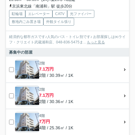
京浜東北線「南浦和」駅 徒歩20分
駐輪場
エレベーター
CATV
光ファイバー
敷地内ごみ置き場
外観タイル張り
経済的な都市ガスです♪人気のバス・トイレ別です♪ お部屋探しは㈱ライ
フ・クリエイト武蔵浦和店、048-836-5475ま...
もっと見る
募集中の部屋
2階
7.1万円
2階 / 30.39㎡ / 1K
2階
7.1万円
2階 / 30.36㎡ / 1K
4階
7万円
4階 / 25.36㎡ / 1K