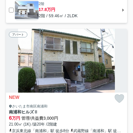
2階
17.8万円
2階 / 59.46㎡ / 2LDK
アパート
NEW
さいたま市南区南浦和
南浦和ヒルズⅡ
6
万円
管理/共益費3,000円
21.00㎡ (1K) /築20年 /2階建
京浜東北線「南浦和」駅 徒歩8分
武蔵野線「南浦和」駅 徒歩8分