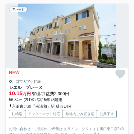
アパート
NEW
川口市大字小谷場
シエル プレーヌ
10.15
万円
管理/共益費2,300円
56.84㎡ (2LDK) /築15年 /3階建
京浜東北線「南浦和」駅 徒歩14分
駐輪場
インターネット対応
敷地内ごみ置き場
公共下水
お問い合わせ・ご見学のご希望は ㈱ライフ・クリエイト川口東口店048-