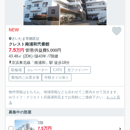
NEW
さいたま市南区辻
クレスト南浦和弐番館
7.5
万円
管理/共益費5,000円
43.48㎡ (2DK) /築43年 /7階建
京浜東北線「南浦和」駅 徒歩18分
駐輪場
エレベーター
CATV
光ファイバー
敷地内ごみ置き場
外観タイル張り
物件情報はもちろん、地域情報なども合わせてご案内させて頂きます。
㈱ライフ・クリエイト武蔵浦和店までお気軽にご連絡下さい...
もっと見
る
募集中の部屋
2階
7.5万円