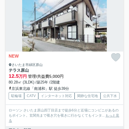
NEW
さいたま市緑区原山
テラス原山
12.5
万円
管理/共益費5,000円
80.28㎡ (3LDK) /築25年 /2階建
京浜東北線「南浦和」駅 徒歩39分
駐輪場
CATV
インターネット対応
閑静な住宅地
公共下水
ローソン さいたま原山四丁目店まで徒歩6分と近場にコンビニがあるの
もポイント。玄関先まで覗き穴を覗きに行かなくてもインタ...
もっと見
る