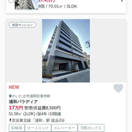
8階 / 70.01㎡ / 3LDK
賃貸マンション
NEW
さいたま市浦和区東仲町
浦和パラディア
17
万円
管理/共益費8,500円
51.58㎡ (1LDK) /築4年 /10階建
京浜東北線「浦和」駅 徒歩2分
駐輪場
オートロック
エレベーター
宅配ボックス