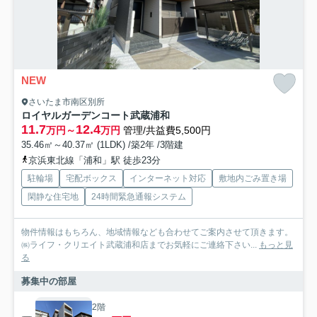
NEW
さいたま市南区別所
ロイヤルガーデンコート武蔵浦和
11.7
12.4
万円～
万円
管理/共益費5,500円
35.46㎡～40.37㎡ (1LDK) /築2年 /3階建
京浜東北線「浦和」駅 徒歩23分
駐輪場
宅配ボックス
インターネット対応
敷地内ごみ置き場
閑静な住宅地
24時間緊急通報システム
物件情報はもちろん、地域情報なども合わせてご案内させて頂きます。
㈱ライフ・クリエイト武蔵浦和店までお気軽にご連絡下さい...
もっと見
る
募集中の部屋
2階