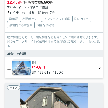
12.4
万円
管理/共益費5,500円
33.64㎡ (1LDK) /築1年 /3階建
京浜東北線「浦和」駅 徒歩17分
駐輪場
宅配ボックス
インターネット対応
防犯カメラ
敷地内ごみ置き場
閑静な住宅地
物件情報はもちろん、地域情報なども合わせてご案内させて頂きます。
㈱ライフ・クリエイト武蔵浦和店までお気軽にご連絡下さい...
もっと見
る
募集中の部屋
3階
12.4万円
3階 / 33.64㎡ / 1LDK
ハイツ