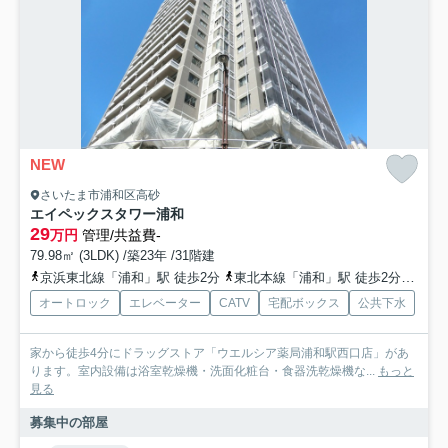
NEW
さいたま市浦和区高砂
エイペックスタワー浦和
29
万円
管理/共益費-
79.98㎡ (3LDK) /築23年 /31階建
京浜東北線「浦和」駅 徒歩2分
東北本線「浦和」駅 徒歩2分
高崎
オートロック
エレベーター
CATV
宅配ボックス
公共下水
家から徒歩4分にドラッグストア「ウエルシア薬局浦和駅西口店」があ
ります。室内設備は浴室乾燥機・洗面化粧台・食器洗乾燥機な...
もっと
見る
募集中の部屋