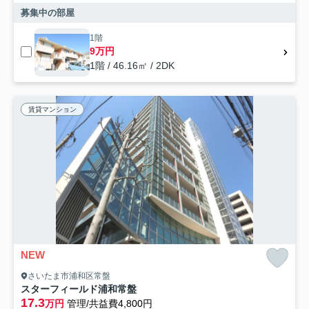
募集中の部屋
1階
9万円
1階 / 46.16㎡ / 2DK
賃貸マンション
NEW
さいたま市浦和区常盤
スターフィールド浦和常盤
17.3
万円
管理/共益費4,800円