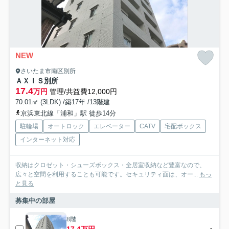
NEW
さいたま市南区別所
ＡＸＩＳ別所
17.4
万円
管理/共益費12,000円
70.01㎡ (3LDK) /築17年 /13階建
京浜東北線「浦和」駅 徒歩14分
駐輪場
オートロック
エレベーター
CATV
宅配ボックス
インターネット対応
収納はクロゼット・シューズボックス・全居室収納など豊富なので、
広々と空間を利用することも可能です。セキュリティ面は、オー...
もっ
と見る
募集中の部屋
8階
17.4万円