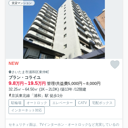
賃貸マンション
NEW
さいたま市浦和区東仲町
ブラン・コライユ
9.8
19.5
万円～
万円
管理/共益費5,000円～8,000円
32.25㎡～64.50㎡ (1K～2LDK) /築13年 /12階建
京浜東北線「浦和」駅 徒歩1分
駐輪場
オートロック
エレベーター
CATV
宅配ボックス
インターネット対応
セキュリティ面は、TVインターホン・オートロックなど充実しているの