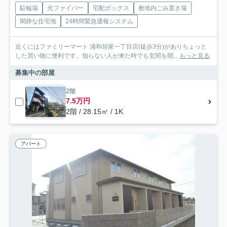
駐輪場
光ファイバー
宅配ボックス
敷地内ごみ置き場
閑静な住宅地
24時間緊急通報システム
近くにはファミリーマート 浦和領家一丁目店(徒歩3分)がありちょっと
した買い物に便利です。知らない人が来た時でも玄関を開...
もっと見る
募集中の部屋
2階
7.5万円
2階 / 28.15㎡ / 1K
アパート