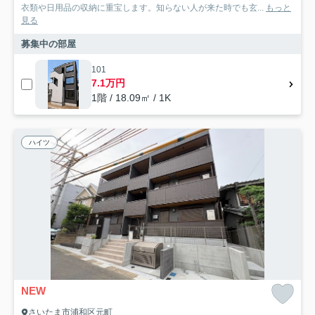
衣類や日用品の収納に重宝します。知らない人が来た時でも玄...
もっと
見る
募集中の部屋
101
7.1万円
1階 / 18.09㎡ / 1K
ハイツ
NEW
さいたま市浦和区元町