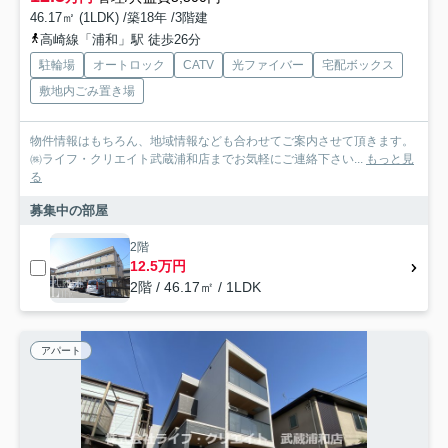
46.17㎡ (1LDK) /築18年 /3階建
高崎線「浦和」駅 徒歩26分
駐輪場
オートロック
CATV
光ファイバー
宅配ボックス
敷地内ごみ置き場
物件情報はもちろん、地域情報なども合わせてご案内させて頂きます。
㈱ライフ・クリエイト武蔵浦和店までお気軽にご連絡下さい...
もっと見
る
募集中の部屋
2階
12.5万円
2階 / 46.17㎡ / 1LDK
アパート