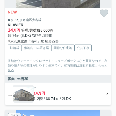
NEW
さいたま市南区大谷場
KLAVIER
14
万円
管理/共益費5,000円
66.74㎡ (2LDK) /築7年 /2階建
京浜東北線「浦和」駅 徒歩22分
駐輪場
敷地内ごみ置き場
閑静な住宅地
公共下水
収納はウォークインクロゼット・シューズボックスなど豊富なので、衣
類や履き物の整理がしやすく便利です。室内設備は洗面所独立...
もっと
見る
募集中の部屋
C
14万円
1-2階 / 66.74㎡ / 2LDK
ハイツ