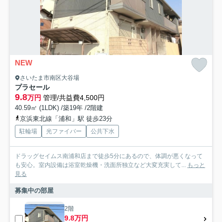
NEW
さいたま市南区大谷場
プラセール
9.8
万円
管理/共益費4,500円
40.59㎡ (1LDK) /築19年 /2階建
京浜東北線「浦和」駅 徒歩23分
駐輪場
光ファイバー
公共下水
ドラッグセイムス南浦和店まで徒歩5分にあるので、体調が悪くなって
も安心。室内設備は浴室乾燥機・洗面所独立など大変充実して...
もっと
見る
募集中の部屋
2階
9.8万円