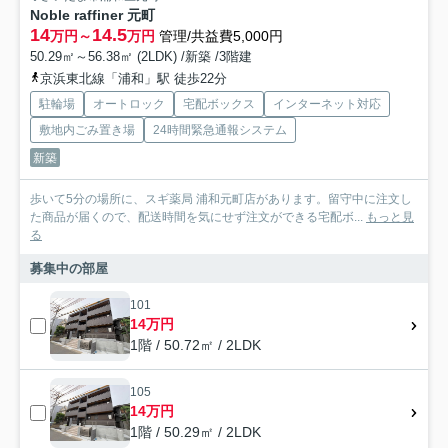
Noble raffiner 元町
14
14.5
万円～
万円
管理/共益費5,000円
50.29㎡～56.38㎡ (2LDK) /新築 /3階建
京浜東北線「浦和」駅 徒歩22分
駐輪場
オートロック
宅配ボックス
インターネット対応
敷地内ごみ置き場
24時間緊急通報システム
新築
歩いて5分の場所に、スギ薬局 浦和元町店があります。留守中に注文し
た商品が届くので、配送時間を気にせず注文ができる宅配ボ...
もっと見
る
募集中の部屋
101
14万円
1階 / 50.72㎡ / 2LDK
105
14万円
1階 / 50.29㎡ / 2LDK