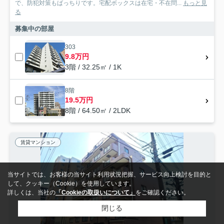
で、防犯対策もばっちりです。宅配ボックスは在宅・不在問...
もっと見
る
募集中の部屋
303
9.8万円
3階 / 32.25㎡ / 1K
8階
19.5万円
8階 / 64.50㎡ / 2LDK
賃貸マンション
当サイトでは、お客様の当サイト利用状況把握、サービス向上検討を目的と
して、クッキー（Cookie）を使用しています。
詳しくは、当社の
「Cookieの取扱いについて」
をご確認ください。
閉じる