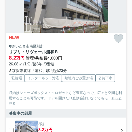
NEW
さいたま市南区別所
リブリ・リヴェール浦和Ｂ
8.2
万円
管理/共益費4,000円
26.08㎡ (1K) /築8年 /3階建
京浜東北線「浦和」駅 徒歩23分
駐輪場
インターネット対応
敷地内ごみ置き場
公共下水
収納はシューズボックス・クロゼットなど豊富なので、広々と空間を利
用することも可能です。ドアを開けたり直接会話しなくてもモ...
もっと
見る
募集中の部屋
3階
8.2万円