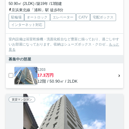
50.90㎡ (2LDK) /築19年 /13階建
京浜東北線「浦和」駅 徒歩8分
駐輪場
オートロック
エレベーター
CATV
宅配ボックス
インターネット対応
室内設備は浴室乾燥機・洗面化粧台など豊富に揃っており、過ごしやす
いお部屋になっております。収納はシューズボックス・クロゼ...
もっと
見る
募集中の部屋
1203
17.3万円
12階 / 50.90㎡ / 2LDK
賃貸マンション