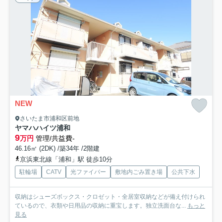
NEW
さいたま市浦和区前地
ヤマハハイツ浦和
9
万円
管理/共益費-
46.16㎡ (2DK) /築34年 /2階建
京浜東北線「浦和」駅 徒歩10分
駐輪場
CATV
光ファイバー
敷地内ごみ置き場
公共下水
収納はシューズボックス・クロゼット・全居室収納などが備え付けられ
ているので、衣類や日用品の収納に重宝します。独立洗面台な...
もっと
見る