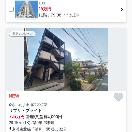
1106
29万円
11階 / 79.98㎡ / 3LDK
賃貸マンション
NEW
さいたま市浦和区領家
リブリ・ブライト
7.5
万円
管理/共益費4,000円
28.15㎡ (1K) /築9年 /3階建
京浜東北線「浦和」駅 徒歩32分