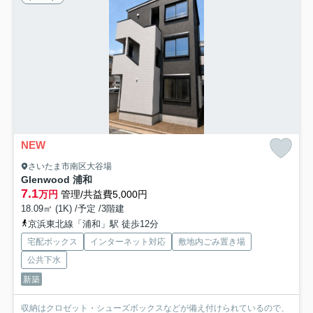
NEW
さいたま市南区大谷場
Glenwood 浦和
7.1
万円
管理/共益費5,000円
18.09㎡ (1K) /予定 /3階建
京浜東北線「浦和」駅 徒歩12分
宅配ボックス
インターネット対応
敷地内ごみ置き場
公共下水
新築
収納はクロゼット・シューズボックスなどが備え付けられているので、