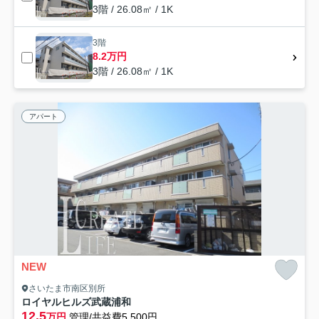
3階 / 26.08㎡ / 1K
3階
8.2万円
3階 / 26.08㎡ / 1K
アパート
NEW
さいたま市南区別所
ロイヤルヒルズ武蔵浦和
12.5
万円
管理/共益費5,500円