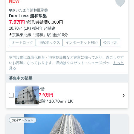
NEW
さいたま市浦和区常盤
Duo Luxe 浦和常盤
7.9
万円
管理/共益費6,000円
18.70㎡ (1K) /築4年 /4階建
京浜東北線「浦和」駅 徒歩10分
オートロック
宅配ボックス
インターネット対応
公共下水
室内設備は洗面化粧台・浴室乾燥機など豊富に揃っており、過ごしやす
いお部屋になっております。収納はクロゼット・シューズボッ...
もっと
見る
募集中の部屋
2階
7.9万円
2階 / 18.70㎡ / 1K
賃貸マンション