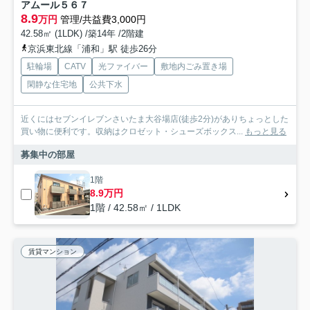
アムール５６７
8.9
万円
管理/共益費3,000円
42.58㎡ (1LDK) /築14年 /2階建
京浜東北線「浦和」駅 徒歩26分
駐輪場
CATV
光ファイバー
敷地内ごみ置き場
閑静な住宅地
公共下水
近くにはセブンイレブンさいたま大谷場店(徒歩2分)がありちょっとした
買い物に便利です。収納はクロゼット・シューズボックス...
もっと見る
募集中の部屋
1階
8.9万円
1階 / 42.58㎡ / 1LDK
賃貸マンション