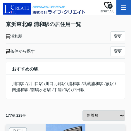
0
お気に入り
京浜東北線 浦和駅の居住用一覧
浦和駅
変更
条件から探す
変更
おすすめの駅
川口駅
/
西川口駅
/
川口元郷駅
/
浦和駅
/
武蔵浦和駅
/
蕨駅
/
南浦和駅
/
南鳩ヶ谷駅
/
中浦和駅
/
戸田駅
177
棟
229
件
アパート