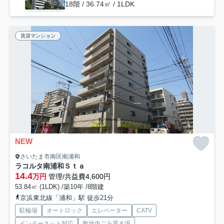
18階 / 36.74㎡ / 1LDK
賃貸マンション
NEW
さいたま市南区南浦和
ラコルタ南浦和Ｓｔａ
14.4
万円
管理/共益費4,600円
53.84㎡ (1LDK) /築10年 /8階建
京浜東北線「浦和」駅 徒歩21分
駐輪場
オートロック
エレベーター
CATV
インターネット対応
敷地内ごみ置き場