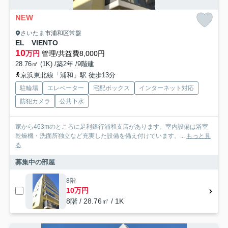
NEW
さいたま市浦和区常盤
EL VIENTO
10
万円
管理/共益費8,000円
28.76㎡ (1K) /築2年 /9階建
京浜東北線「浦和」駅 徒歩13分
駐輪場
エレベーター
宅配ボックス
インターネット対応
防犯カメラ
公共下水
家から463mのところに足利銀行浦和支店があります。室内設備は浴室
乾燥機・洗面所独立など充実した設備を備え付けています。...
もっと見
る
募集中の部屋
8階
10万円
8階 / 28.76㎡ / 1K