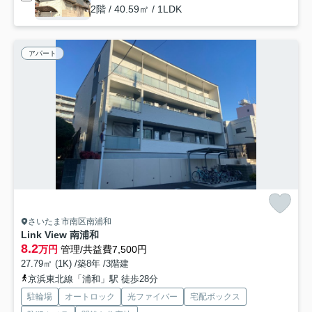
2階 / 40.59㎡ / 1LDK
アパート
さいたま市南区南浦和
Link View 南浦和
8.2
万円
管理/共益費7,500円
27.79㎡ (1K) /築8年 /3階建
京浜東北線「浦和」駅 徒歩28分
駐輪場
オートロック
光ファイバー
宅配ボックス