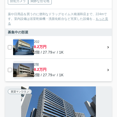
防犯カメラ
閑静な住宅地
薬や日用品を買うのに便利なドラッグセイムス南浦和店まで、224mで
す。室内設備は浴室乾燥機・洗面化粧台など充実した設備を...
もっと見
る
募集中の部屋
202
8.2万円
2階 / 27.79㎡ / 1K
2階
8.2万円
2階 / 27.79㎡ / 1K
賃貸マンション