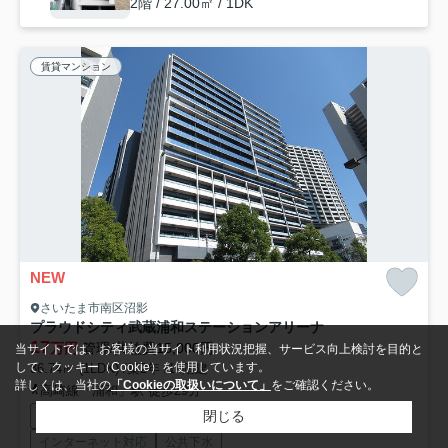
2階 / 27.00㎡ / 1DK
賃貸マンション
NEW
さいたま市南区沼影
プラウドシティ武蔵浦和ステーションアリーナ
17
万円
管理/共益費15,000円
当サイトでは、お客様の当サイト利用状況把握、サービス向上検討を目的と
して、クッキー（Cookie）を使用しています。
36.74㎡ (1LDK) /築2年 /19階建
詳しくは、当社の
「Cookieの取扱いについて」
をご確認ください。
高崎線「浦和」駅 徒歩29分
閉じる
オートロック
エレベーター
宅配ボックス
インターネット対応
公共下水