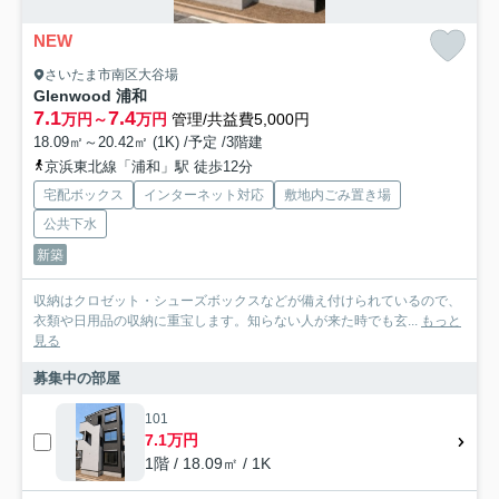
NEW
さいたま市南区大谷場
Glenwood 浦和
7.1
7.4
万円～
万円
管理/共益費5,000円
18.09㎡～20.42㎡ (1K) /予定 /3階建
京浜東北線「浦和」駅 徒歩12分
宅配ボックス
インターネット対応
敷地内ごみ置き場
公共下水
新築
収納はクロゼット・シューズボックスなどが備え付けられているので、
衣類や日用品の収納に重宝します。知らない人が来た時でも玄...
もっと
見る
募集中の部屋
101
7.1万円
1階 / 18.09㎡ / 1K