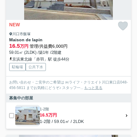
NEW
川口市飯塚
Maison de lapin
16.5
万円
管理/共益費6,000円
59.01㎡ (2LDK) /築1年 /2階建
京浜東北線「赤羽」駅 徒歩44分
駐輪場
公共下水
お問い合わせ・ご見学のご希望は ㈱ライフ・クリエイト川口東口店048-
456-5811 までお気軽にどうぞ♪ スタッフ一...
もっと見る
募集中の部屋
1-2階
16.5万円
1-2階 / 59.01㎡ / 2LDK