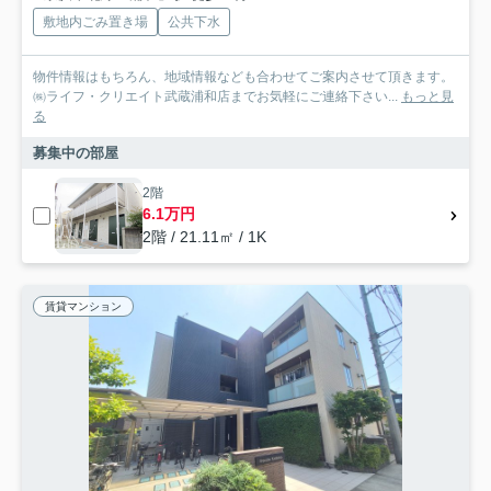
敷地内ごみ置き場
公共下水
物件情報はもちろん、地域情報なども合わせてご案内させて頂きます。
㈱ライフ・クリエイト武蔵浦和店までお気軽にご連絡下さい...
もっと見
る
募集中の部屋
2階
6.1万円
2階 / 21.11㎡ / 1K
賃貸マンション