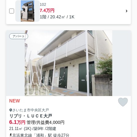
102
7.4万円
1階 / 20.42㎡ / 1K
アパート
NEW
さいたま市中央区大戸
リブリ・ＬＵＣＥ大戸
6.1
万円
管理/共益費4,000円
21.11㎡ (1K) /築9年 /2階建
京浜東北線「浦和」駅 徒歩27分