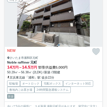
ハイツ
NEW
さいたま市浦和区元町
Noble raffiner 元町
14
14.5
万円～
万円
管理/共益費5,000円
50.29㎡～56.38㎡ (2LDK) /新築 /3階建
京浜東北線「浦和」駅 徒歩22分
駐輪場
オートロック
宅配ボックス
インターネット対応
敷地内ごみ置き場
24時間緊急通報システム
新築
歩いて5分の場所に、スギ薬局 浦和元町店があります。留守中に注文し