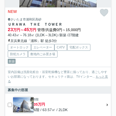
NEW
さいたま市浦和区高砂
ＵＲＡＷＡ ＴＨＥ ＴＯＷＥＲ
23
45
万円～
万円
管理/共益費0円～15,000円
40.43㎡～76.18㎡ (1LDK～3LDK) /新築 /27階建
京浜東北線「浦和」駅 徒歩3分
オートロック
エレベーター
CATV
宅配ボックス
防犯カメラ
敷地内ごみ置き場
新築
室内設備は洗面化粧台・浴室乾燥機など豊富に揃っており、過ごしやす
いお部屋になっております。セキュリティ面は、TVインター...
もっと見
る
募集中の部屋
6階
35万円
6階 / 63.57㎡ / 2LDK