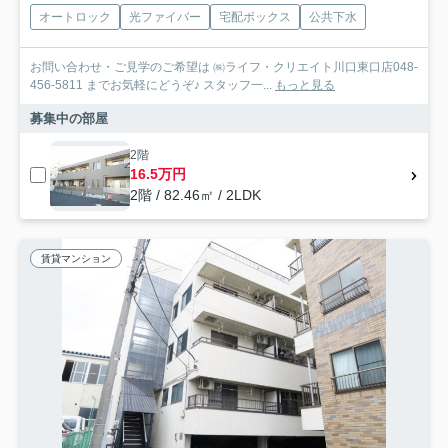
オートロック
光ファイバー
宅配ボックス
公共下水
お問い合わせ・ご見学のご希望は ㈱ライフ・クリエイト川口東口店048-
456-5811 までお気軽にどうぞ♪ スタッフ一...
もっと見る
募集中の部屋
2階
16.5万円
2階 / 82.46㎡ / 2LDK
賃貸マンション