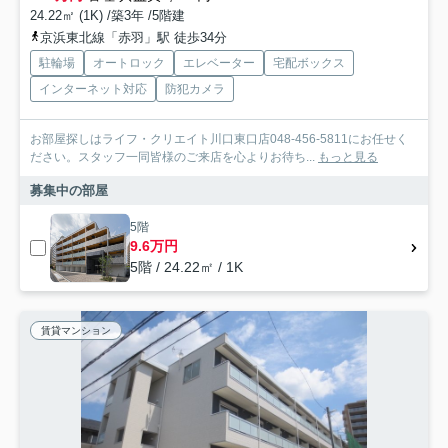
24.22㎡ (1K) /築3年 /5階建
京浜東北線「赤羽」駅 徒歩34分
駐輪場
オートロック
エレベーター
宅配ボックス
インターネット対応
防犯カメラ
お部屋探しはライフ・クリエイト川口東口店048-456-5811にお任せく
ださい。スタッフ一同皆様のご来店を心よりお待ち...
もっと見る
募集中の部屋
5階
9.6万円
5階 / 24.22㎡ / 1K
賃貸マンション