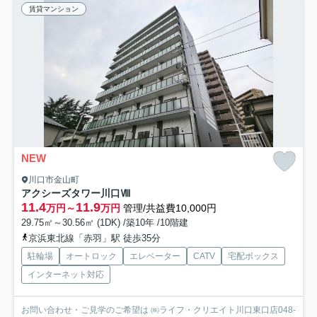
賃貸マンション
NEW
川口市金山町
アクシーズタワー川口Ⅷ
11.4
11.9
万円～
万円
管理/共益費10,000円
29.75㎡～30.56㎡ (1DK) /築10年 /10階建
京浜東北線「赤羽」駅 徒歩35分
駐輪場
オートロック
エレベーター
CATV
宅配ボックス
インターネット対応
お問い合わせ・ご見学のご希望は ㈱ライフ・クリエイト川口東口店048-