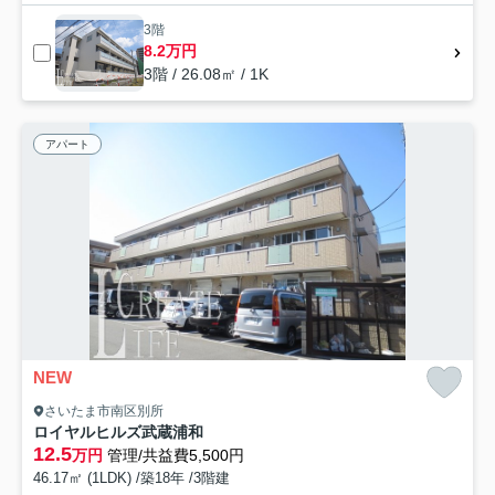
3階
8.2万円
3階 / 26.08㎡ / 1K
アパート
NEW
さいたま市南区別所
ロイヤルヒルズ武蔵浦和
12.5
万円
管理/共益費5,500円
46.17㎡ (1LDK) /築18年 /3階建