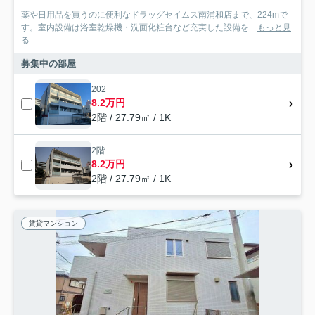
薬や日用品を買うのに便利なドラッグセイムス南浦和店まで、224mで
す。室内設備は浴室乾燥機・洗面化粧台など充実した設備を...
もっと見
る
募集中の部屋
202
8.2万円
2階 / 27.79㎡ / 1K
2階
8.2万円
2階 / 27.79㎡ / 1K
賃貸マンション