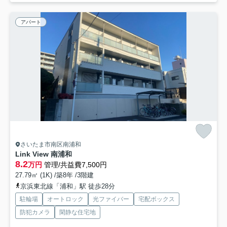
アパート
さいたま市南区南浦和
Link View 南浦和
8.2
万円
管理/共益費7,500円
27.79㎡ (1K) /築8年 /3階建
京浜東北線「浦和」駅 徒歩28分
駐輪場
オートロック
光ファイバー
宅配ボックス
防犯カメラ
閑静な住宅地