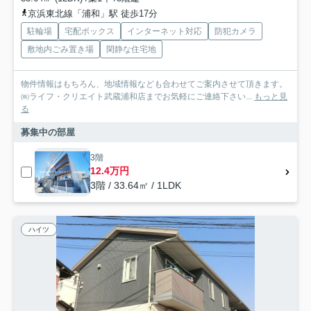
京浜東北線「浦和」駅 徒歩17分
駐輪場
宅配ボックス
インターネット対応
防犯カメラ
敷地内ごみ置き場
閑静な住宅地
物件情報はもちろん、地域情報なども合わせてご案内させて頂きます。
㈱ライフ・クリエイト武蔵浦和店までお気軽にご連絡下さい...
もっと見
る
募集中の部屋
3階
12.4万円
3階 / 33.64㎡ / 1LDK
ハイツ