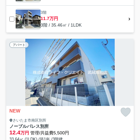
3階
11.7万円
3階 / 35.46㎡ / 1LDK
アパート
NEW
さいたま市南区別所
ノーブルパレス別所
12.4
万円
管理/共益費5,500円
33.64㎡ (1LDK) /築1年 /3階建