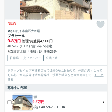
NEW
さいたま市南区大谷場
プラセール
9.8
万円
管理/共益費4,500円
40.59㎡ (1LDK) /築19年 /2階建
京浜東北線「浦和」駅 徒歩23分
駐輪場
光ファイバー
公共下水
ドラッグセイムス南浦和店まで徒歩5分にあるので、体調が悪くなって
も安心。室内設備は浴室乾燥機・洗面所独立など大変充実して...
もっと
見る
募集中の部屋
2階
9.8万円
2階 / 40.59㎡ / 1LDK