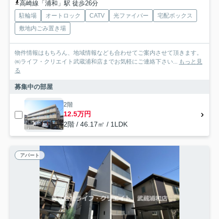
高崎線「浦和」駅 徒歩26分
駐輪場
オートロック
CATV
光ファイバー
宅配ボックス
敷地内ごみ置き場
物件情報はもちろん、地域情報なども合わせてご案内させて頂きます。
㈱ライフ・クリエイト武蔵浦和店までお気軽にご連絡下さい...
もっと見
る
募集中の部屋
2階
12.5万円
2階 / 46.17㎡ / 1LDK
アパート