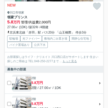
NEW
川口市領家
領家プリンス
5.8
万円
管理/共益費2,000円
27.00㎡ (1DK) /築32年 /4階建
京浜東北線「赤羽」駅 バス20分 「山王橋際」 停歩3分
駐輪場
光ファイバー
敷地内ごみ置き場
閑静な住宅地
バイク置場あり
公共下水
お部屋探しはライフ・クリエイト 川口西口店がサポートします 住まい
探しのご用命は TEL:048-250-2277まで ...
もっと見る
募集中の部屋
2階
5.8万円
2階 / 27.00㎡ / 1DK
2階
5.8万円