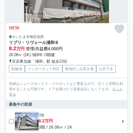
NEW
さいたま市南区別所
リブリ・リヴェール浦和Ｂ
8.2
万円
管理/共益費4,000円
26.08㎡ (1K) /築8年 /3階建
京浜東北線「浦和」駅 徒歩23分
駐輪場
インターネット対応
敷地内ごみ置き場
公共下水
収納はシューズボックス・クロゼットなど豊富なので、広々と空間を利
用することも可能です。ドアを開けたり直接会話しなくてもモ...
もっと
見る
募集中の部屋
3階
8.2万円
3階 / 26.08㎡ / 1K