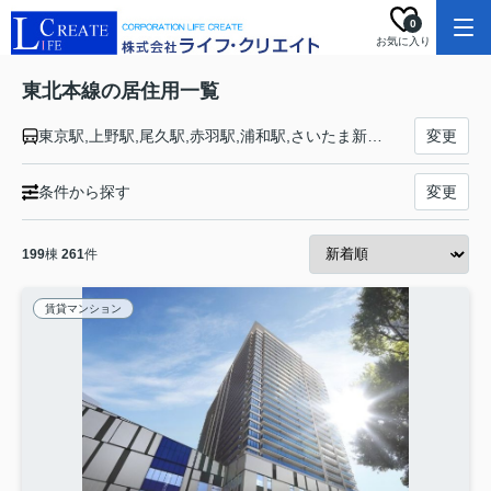
0
お気に入り
東北本線の居住用一覧
東京駅,上野駅,尾久駅,赤羽駅,浦和駅,さいたま新都心駅,大宮駅,土呂駅,東大宮駅,蓮田駅,白岡駅,新白岡駅,久喜駅,東鷲宮駅,栗橋駅,古河駅,野木駅,間々田駅,小山駅,小金井駅,自治医大駅,石橋駅,雀宮駅,宇都宮駅,岡本駅,宝積寺駅,氏家駅,蒲須坂駅,片岡駅,矢板駅,野崎駅,西那須野駅,那須塩原駅,黒磯駅,高久駅,黒田原駅,豊原駅,白坂駅,新白河駅,白河駅,久田野駅,泉崎駅,矢吹駅,鏡石駅,須賀川駅,安積永盛駅,郡山駅,日和田駅,五百川駅,本宮駅,杉田駅,二本松駅,安達駅,松川駅,金谷川駅,南福島駅,福島駅,東福島駅,伊達駅,桑折駅,藤田駅,貝田駅,越河駅,白石駅,東白石駅,北白川駅,大河原駅,船岡駅,槻木駅,岩沼駅,館腰駅,名取駅,南仙台駅,太子堂駅,長町駅,仙台駅,東仙台駅,岩切駅,新利府駅,利府駅,陸前山王駅,国府多賀城駅,塩釜駅,松島駅,愛宕駅,品井沼駅,鹿島台駅,松山町駅,小牛田駅,田尻駅,瀬峰駅,梅ケ沢駅,新田駅,石越駅,油島駅,花泉駅,清水原駅,有壁駅,一ノ関駅,山ノ目駅,平泉駅,前沢駅,陸中折居駅,水沢駅,金ケ崎駅,六原駅,北上駅,村崎野駅,花巻駅,花巻空港駅,石鳥谷駅,日詰駅,紫波中央駅,古館駅,矢幅駅,岩手飯岡駅,仙北町駅,盛岡駅,八戸駅,陸奥市川駅,下田駅,向山駅,三沢駅,小川原駅,上北町駅,乙供駅,千曳駅,野辺地駅,狩場沢駅,清水川駅,小湊駅,西平内駅,浅虫温泉駅,野内駅,矢田前駅,小柳駅,東青森駅,青森駅
変更
条件から探す
変更
199
棟
261
件
賃貸マンション