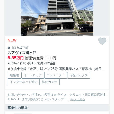
NEW
川口市坂下町
スアヴィス鳩ヶ谷
8.85
万円
管理/共益費6,600円
26.16㎡ (1K) /築1年未満 /12階建
京浜東北線「赤羽」駅 バス28分 国際興業バス「昭和橋（埼玉県）」 停歩1分
駐輪場
オートロック
エレベーター
宅配ボックス
インターネット対応
防犯カメラ
お問い合わせ・ご見学のご希望は ㈱ライフ・クリエイト川口東口店048-
456-5811 までお気軽にどうぞ♪ スタッフ一...
もっと見る
募集中の部屋