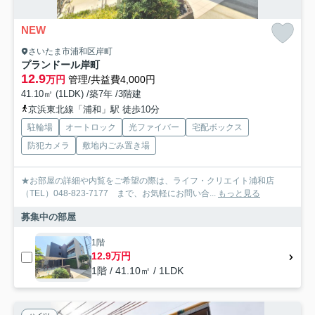
NEW
さいたま市浦和区岸町
プランドール岸町
12.9
万円
管理/共益費4,000円
41.10㎡ (1LDK) /築7年 /3階建
京浜東北線「浦和」駅 徒歩10分
駐輪場
オートロック
光ファイバー
宅配ボックス
防犯カメラ
敷地内ごみ置き場
★お部屋の詳細や内覧をご希望の際は、ライフ・クリエイト浦和店
（TEL）048-823-7177 まで、お気軽にお問い合...
もっと見る
募集中の部屋
1階
12.9万円
1階 / 41.10㎡ / 1LDK