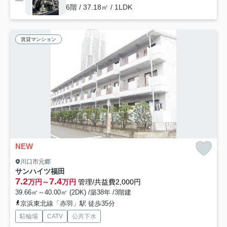
6階 / 37.18㎡ / 1LDK
賃貸マンション
NEW
川口市元郷
サンハイツ福田
7.2
7.4
万円～
万円
管理/共益費2,000円
39.66㎡～40.00㎡ (2DK) /築38年 /3階建
京浜東北線「赤羽」駅 徒歩35分
駐輪場
CATV
公共下水