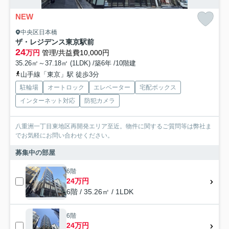
NEW
中央区日本橋
ザ・レジデンス東京駅前
24
万円
管理/共益費10,000円
35.26㎡～37.18㎡ (1LDK) /築6年 /10階建
山手線「東京」駅 徒歩3分
駐輪場
オートロック
エレベーター
宅配ボックス
インターネット対応
防犯カメラ
八重洲一丁目東地区再開発エリア至近。物件に関するご質問等は弊社ま
でお気軽にお問い合わせください。
募集中の部屋
6階
24万円
6階 / 35.26㎡ / 1LDK
6階
24万円