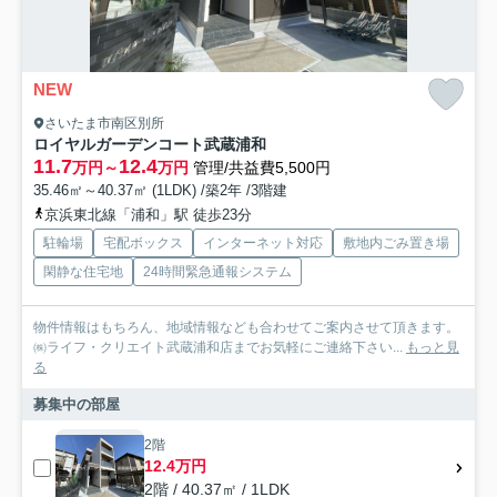
NEW
さいたま市南区別所
ロイヤルガーデンコート武蔵浦和
11.7
12.4
万円～
万円
管理/共益費5,500円
35.46㎡～40.37㎡ (1LDK) /築2年 /3階建
京浜東北線「浦和」駅 徒歩23分
駐輪場
宅配ボックス
インターネット対応
敷地内ごみ置き場
閑静な住宅地
24時間緊急通報システム
物件情報はもちろん、地域情報なども合わせてご案内させて頂きます。
㈱ライフ・クリエイト武蔵浦和店までお気軽にご連絡下さい...
もっと見
る
募集中の部屋
2階
12.4万円
2階 / 40.37㎡ / 1LDK