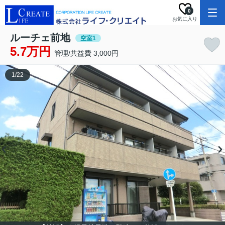
0
お気に入り
ルーチェ前地
空室1
5.7万円
管理/共益費 3,000円
1
/
22