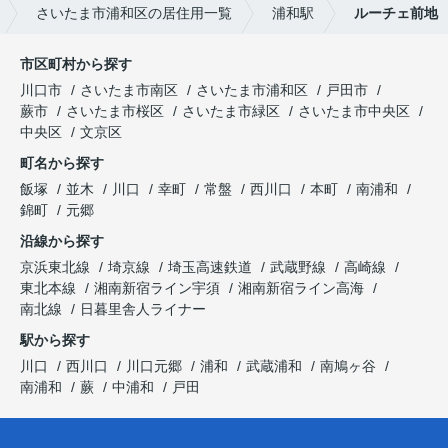
さいたま市浦和区の居住用一覧
浦和駅
ルーチェ前地
市区町村から探す
川口市
さいたま市南区
さいたま市浦和区
戸田市
蕨市
さいたま市桜区
さいたま市緑区
さいたま市中央区
中央区
文京区
町名から探す
飯塚
並木
川口
幸町
常盤
西川口
本町
南浦和
錦町
元郷
沿線から探す
京浜東北線
埼京線
埼玉高速鉄道
武蔵野線
高崎線
東北本線
湘南新宿ライン宇須
湘南新宿ライン高海
南北線
日暮里舎人ライナー
駅から探す
川口
西川口
川口元郷
浦和
武蔵浦和
南鳩ヶ谷
南浦和
蕨
中浦和
戸田