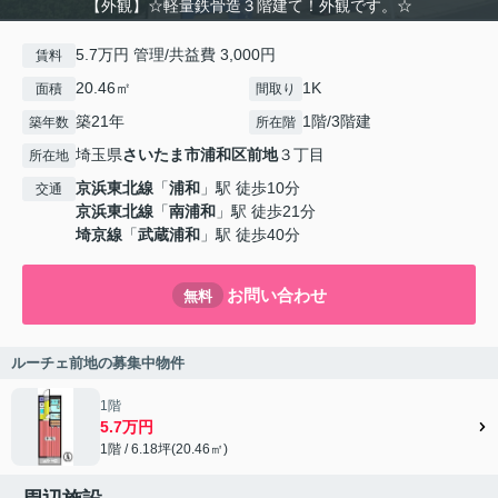
【外観】☆軽量鉄骨造３階建て！外観です。☆
5.7万円 管理/共益費 3,000円
賃料
20.46㎡
1K
面積
間取り
築21年
1階/3階建
築年数
所在階
埼玉県
さいたま市浦和区
前地
３丁目
所在地
京浜東北線
「
浦和
」駅 徒歩10分
交通
京浜東北線
「
南浦和
」駅 徒歩21分
埼京線
「
武蔵浦和
」駅 徒歩40分
お問い合わせ
無料
ルーチェ前地の募集中物件
1階
5.7万円
1階 / 6.18坪(20.46㎡)