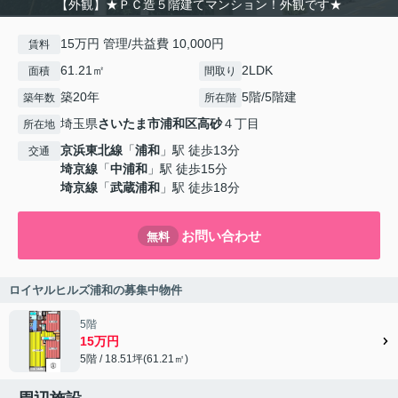
【外観】★ＰＣ造５階建てマンション！外観です★
15万円 管理/共益費 10,000円
賃料
61.21㎡
2LDK
面積
間取り
築20年
5階/5階建
築年数
所在階
埼玉県
さいたま市浦和区
高砂
４丁目
所在地
京浜東北線
「
浦和
」駅 徒歩13分
交通
埼京線
「
中浦和
」駅 徒歩15分
埼京線
「
武蔵浦和
」駅 徒歩18分
お問い合わせ
無料
ロイヤルヒルズ浦和の募集中物件
5階
15万円
5階 / 18.51坪(61.21㎡)