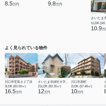
8.5
9.8
万円
万円
さいたま
1LDK (40
10.9
万
よく見られている物件
川口市芝富士２丁目
さいたま市緑区大字三室
川口市原町
3LDK (83.00㎡)
2SLDK (83.35㎡)
2LDK (57.46㎡)
2
16.5
12
10
万円
万円
万円