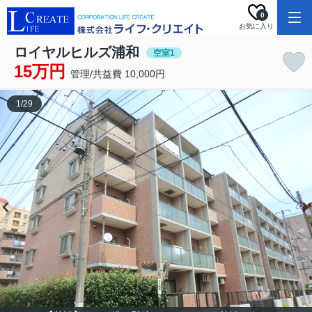
0
お気に入り
ロイヤルヒルズ浦和
空室1
15万円
管理/共益費 10,000円
1
/
29