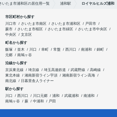
さいたま市浦和区の居住用一覧
浦和駅
ロイヤルヒルズ浦和
市区町村から探す
川口市
さいたま市南区
さいたま市浦和区
戸田市
蕨市
さいたま市桜区
さいたま市緑区
さいたま市中央区
中央区
文京区
町名から探す
飯塚
並木
川口
幸町
常盤
西川口
南浦和
錦町
元郷
南鳩ヶ谷
沿線から探す
京浜東北線
埼京線
埼玉高速鉄道
武蔵野線
高崎線
東北本線
湘南新宿ライン宇須
湘南新宿ライン高海
南北線
日暮里舎人ライナー
駅から探す
川口
西川口
川口元郷
浦和
武蔵浦和
南浦和
南鳩ヶ谷
蕨
中浦和
戸田