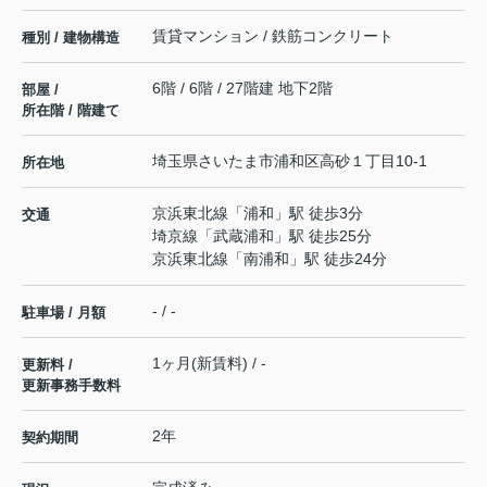
賃貸マンション / 鉄筋コンクリート
種別 / 建物構造
6階 / 6階 / 27階建 地下2階
部屋 /
所在階 / 階建て
埼玉県
さいたま市浦和区
高砂
１丁目10-1
所在地
京浜東北線
「
浦和
」駅 徒歩3分
交通
埼京線
「
武蔵浦和
」駅 徒歩25分
京浜東北線
「
南浦和
」駅 徒歩24分
- / -
駐車場 / 月額
1ヶ月(新賃料) / -
更新料 /
更新事務手数料
2年
契約期間