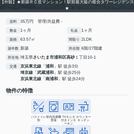
【外観】★新築ＲＣ造マンション！駅前最大級の複合タワーレジデンス
★
35万円 管理/共益費 -
賃料
1ヶ月
1ヶ月
敷金
礼金
63.57㎡
2LDK
面積
間取り
新築
6階/27階建
築年数
所在階
埼玉県
さいたま市浦和区
高砂
１丁目10-1
所在地
京浜東北線
「
浦和
」駅 徒歩3分
交通
埼京線
「
武蔵浦和
」駅 徒歩25分
京浜東北線
「
南浦和
」駅 徒歩24分
物件の特徴
バストイレ
室内洗濯機
TVモニタ
カウンター
別
置場
付きインタ
キッチン
ーホン