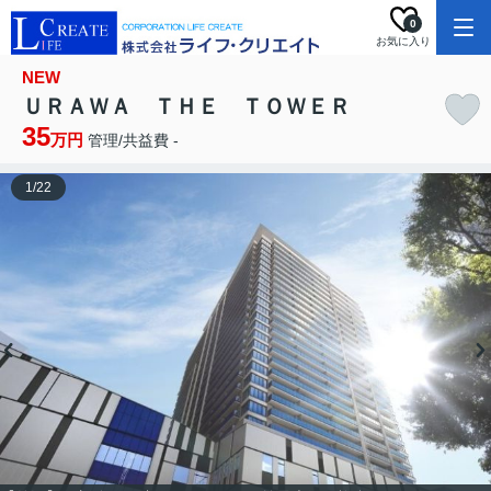
0
お気に入り
NEW
ＵＲＡＷＡ ＴＨＥ ＴＯＷＥＲ
35
万円
管理/共益費 -
1
/
22