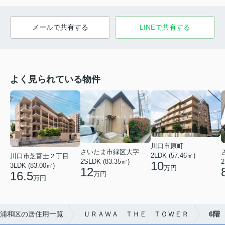
メールで共有する
LINEで共有する
よく見られている物件
川口市原町
さいたま市緑区大字三室
2LDK (57.46㎡)
川口市芝富士２丁目
2
2SLDK (83.35㎡)
10
3LDK (83.00㎡)
万円
12
16.5
万円
万円
浦和区の居住用一覧
ＵＲＡＷＡ ＴＨＥ ＴＯＷＥＲ
6階