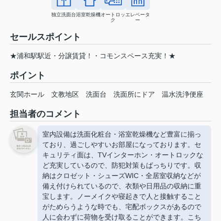
独立洗面台
浴室乾燥機
オートロッ
エレベータ
ク
ー
セールスポイント
★浦和駅駅近・分譲賃貸！・コモンスペース充実！★
ポイント
玄関ホール
文教地区
洗面台
洗面所にドア
温水洗浄便座
担当者のコメント
室内設備は洗面化粧台・浴室乾燥機など豊富に揃っ
ており、過ごしやすいお部屋になっております。セ
キュリティ面は、TVインターホン・オートロックな
ど充実しているので、防犯対策もばっちりです。収
納はクロゼット・シューズWIC・全居室収納などが
備え付けられているので、衣類や日用品の収納に重
宝します。ノーメイクや寝起きで人と接触すること
がためらうような時でも、宅配ボックスがあるので
人に会わずに荷物を受け取ることができます。こち