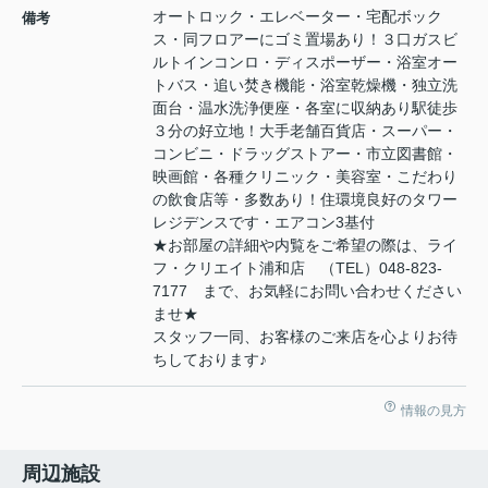
オートロック・エレベーター・宅配ボック
備考
ス・同フロアーにゴミ置場あり！３口ガスビ
ルトインコンロ・ディスポーザー・浴室オー
トバス・追い焚き機能・浴室乾燥機・独立洗
面台・温水洗浄便座・各室に収納あり駅徒歩
３分の好立地！大手老舗百貨店・スーパー・
コンビニ・ドラッグストアー・市立図書館・
映画館・各種クリニック・美容室・こだわり
の飲食店等・多数あり！住環境良好のタワー
レジデンスです・エアコン3基付
★お部屋の詳細や内覧をご希望の際は、ライ
フ・クリエイト浦和店 （TEL）048-823-
7177 まで、お気軽にお問い合わせください
ませ★
スタッフ一同、お客様のご来店を心よりお待
ちしております♪
情報の見方
周辺施設