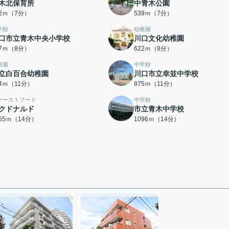
木北保育所
中青木公園
32ｍ（7分）
539ｍ（7分）
学校
幼稚園
口市立青木中央小学校
川口文化幼稚園
77ｍ（8分）
622ｍ（8分）
稚園
中学校
立白百合幼稚園
川口市立幸並中学校
74ｍ（11分）
875ｍ（11分）
ァーストフード
中学校
クドナルド
市立青木中学校
065ｍ（14分）
1096ｍ（14分）