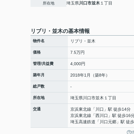
埼玉県
川口市
並木
１丁目
所在地
リブリ・並木の基本情報
物件名
リブリ・並木
価格
7.5万円
管理/共益費
4,000円
築年月
2018年1月（築8年）
総戸数
-
所在地
埼玉県
川口市
並木
１丁目
交通
京浜東北線
「
川口
」駅 徒歩14分
京浜東北線
「
西川口
」駅 徒歩16
埼玉高速鉄道
「
川口元郷
」駅 徒歩