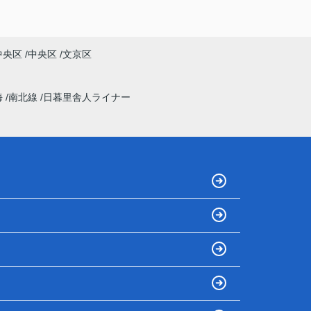
中央区
中央区
文京区
海
南北線
日暮里舎人ライナー