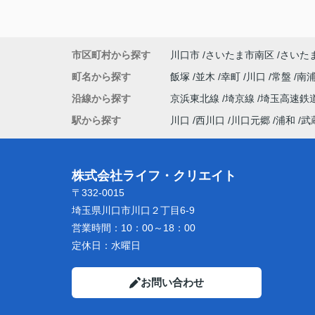
市区町村から探す
川口市
さいたま市南区
さいた
町名から探す
飯塚
並木
幸町
川口
常盤
南
沿線から探す
京浜東北線
埼京線
埼玉高速鉄
駅から探す
川口
西川口
川口元郷
浦和
武
株式会社ライフ・クリエイト
〒332-0015
埼玉県川口市川口２丁目6-9
営業時間：
10：00～18：00
定休日：
水曜日
お問い合わせ