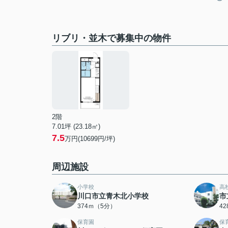
リブリ・並木で募集中の物件
2階
7.01坪 (23.18㎡)
7.5
万円(10699円/坪)
周辺施設
小学校
高
川口市立青木北小学校
市
374ｍ（5分）
4
保育園
保