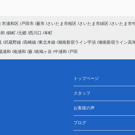
ま市浦和区
戸田市
蕨市
さいたま市桜区
さいたま市緑区
さいたま市
浦和
錦町
元郷
西川口
本町
道
武蔵野線
高崎線
東北本線
湘南新宿ライン宇須
湘南新宿ライン高
蔵浦和
南浦和
蕨
南鳩ヶ谷
中浦和
戸田
トップページ
スタッフ
お客様の声
ブログ