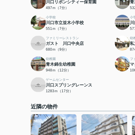
川口リボンシティー保育園
青
497ｍ（7分）
5
小学校
小
川口市立並木小学校
川
551ｍ（7分）
5
ファミリーレストラン
幼
ガスト 川口中央店
私
680ｍ（9分）
8
幼稚園
フ
青木錦生幼稚園
マ
948ｍ（12分）
1
ゲームセンター
川口スプリングレーンス
1283ｍ（17分）
近隣の物件