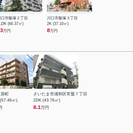
川口市飯塚２丁目
川口市飯塚３丁目
LDK (66.37㎡)
2K (37.10㎡)
3
8
万円
万円
市原町
さいたま市浦和区常盤７丁目
(57.46㎡)
2DK (43.76㎡)
8.1
円
万円