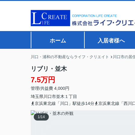
ホーム
入居者様へ
川口・浦和の不動産ならライフ・クリエイト
川口市の居
リブリ・並木
7.5万円
管理/共益費 4,000円
埼玉県
川口市
並木
１丁目
京浜東北線「川口」駅徒歩14分
京浜東北線「西川口
1
/
14