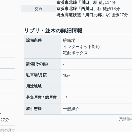
京浜東北線
「
川口
」駅 徒歩14分
京浜東北線
「
西川口
」駅 徒歩16分
交通
埼玉高速鉄道
「
川口元郷
」駅 徒歩27分
リブリ・並木の詳細情報
設備条件
駐輪場
インターネット対応
宅配ボックス
設備(その他)
-
駐車場/月額
無/-
用途地域
-
募集戸数 / 総戸数
- / -
取引態様
一般媒介
分
情報
27分
情報の見方