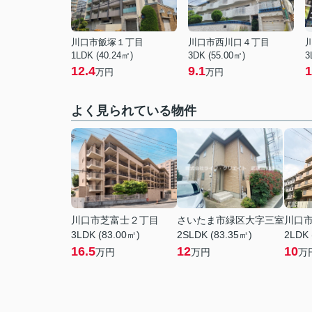
川口市飯塚１丁目
川口市西川口４丁目
1LDK (40.24㎡)
3DK (55.00㎡)
3
12.4
9.1
1
万円
万円
よく見られている物件
川口市芝富士２丁目
さいたま市緑区大字三室
川口
3LDK (83.00㎡)
2SLDK (83.35㎡)
2LDK 
16.5
12
10
万円
万円
万