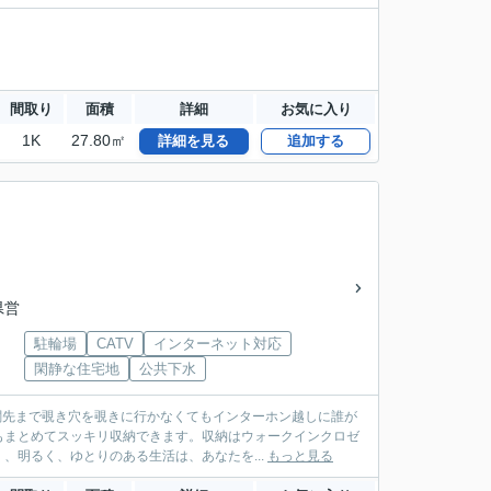
間取り
面積
詳細
お気に入り
1K
27.80㎡
詳細を見る
追加する
県営
駐輪場
CATV
インターネット対応
閑静な住宅地
公共下水
関先まで覗き穴を覗きに行かなくてもインターホン越しに誰が
もまとめてスッキリ収納できます。収納はウォークインクロゼ
、明るく、ゆとりのある生活は、あなたを...
もっと見る