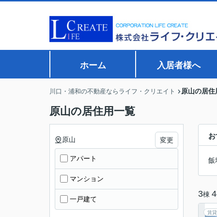
ホーム
入居者様へ
原山の居住
川口・浦和の不動産ならライフ・クリエイト
原山の居住用一覧
お
原山
変更
アパート
飯
マンション
3
4
棟
一戸建て
賃貸