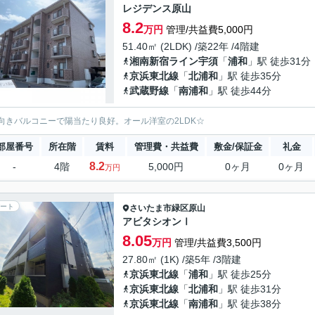
レジデンス原山
8.2
万円
管理/共益費5,000円
51.40㎡ (2LDK) /築22年 /4階建
湘南新宿ライン宇須
「
浦和
」駅 徒歩31分
京浜東北線
「
北浦和
」駅 徒歩35分
武蔵野線
「
南浦和
」駅 徒歩44分
向きバルコニーで陽当たり良好。オール洋室の2LDK☆
部屋番号
所在階
賃料
管理費・共益費
敷金/保証金
礼金
8.2
-
4階
5,000円
0ヶ月
0ヶ月
万円
ート
さいたま市緑区
原山
アビタシオンⅠ
8.05
万円
管理/共益費3,500円
27.80㎡ (1K) /築5年 /3階建
京浜東北線
「
浦和
」駅 徒歩25分
京浜東北線
「
北浦和
」駅 徒歩31分
京浜東北線
「
南浦和
」駅 徒歩38分