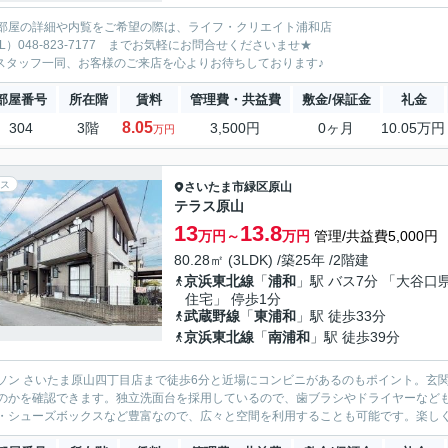
部屋の詳細や内覧をご希望の際は、ライフ・クリエイト浦和店
EL）048-823-7177 までお気軽にお問合せくださいませ★
^♪スタッフ一同、お客様のご来店を心よりお待ちしております♪
部屋番号
所在階
賃料
管理費・共益費
敷金/保証金
礼金
8.05
304
3階
3,500円
0ヶ月
10.05万円
万円
ス
さいたま市緑区
原山
テラス原山
13
13.8
万円～
万円
管理/共益費5,000円
80.28㎡ (3LDK) /築25年 /2階建
京浜東北線
「
浦和
」駅 バス7分 「大谷口
住宅」 停歩1分
武蔵野線
「
東浦和
」駅 徒歩33分
京浜東北線
「
南浦和
」駅 徒歩39分
ソン さいたま原山四丁目店まで徒歩6分と近場にコンビニがあるのもポイント。玄
のかを確認できます。独立洗面台を採用しているので、歯ブラシやドライヤーなど
・シューズボックスなど豊富なので、広々と空間を利用することも可能です。楽しく