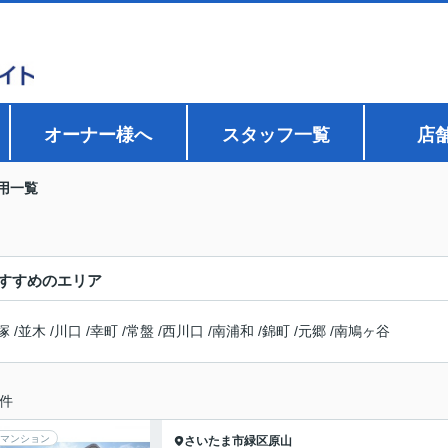
オーナー様へ
スタッフ一覧
店
用一覧
すすめのエリア
塚
/
並木
/
川口
/
幸町
/
常盤
/
西川口
/
南浦和
/
錦町
/
元郷
/
南鳩ヶ谷
件
マンション
さいたま市緑区
原山