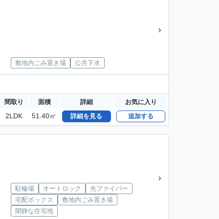
敷地内ごみ置き場
公共下水
間取り
面積
詳細
お気に入り
2LDK
51.40㎡
詳細を見る
追加する
駐輪場
オートロック
光ファイバー
宅配ボックス
敷地内ごみ置き場
閑静な住宅地