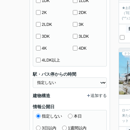
1DK
1LDK
★お
2K
2DK
（T
(^
2LDK
3K
3DK
3LDK
4K
4DK
テラ
4LDK以上
駅・バス停からの時間
建物構造
追加する
情報公開日
ロー
来た
指定しない
本日
ット
3日以内
1週間以内