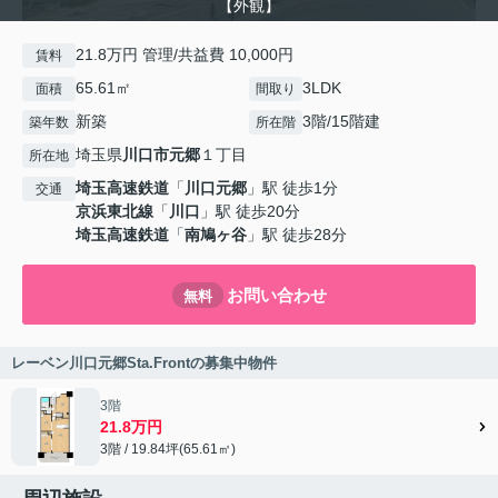
【外観】
21.8万円 管理/共益費 10,000円
賃料
65.61㎡
3LDK
面積
間取り
新築
3階/15階建
築年数
所在階
埼玉県
川口市
元郷
１丁目
所在地
埼玉高速鉄道
「
川口元郷
」駅 徒歩1分
交通
京浜東北線
「
川口
」駅 徒歩20分
埼玉高速鉄道
「
南鳩ヶ谷
」駅 徒歩28分
お問い合わせ
無料
レーベン川口元郷Sta.Frontの募集中物件
3階
21.8万円
3階 / 19.84坪(65.61㎡)