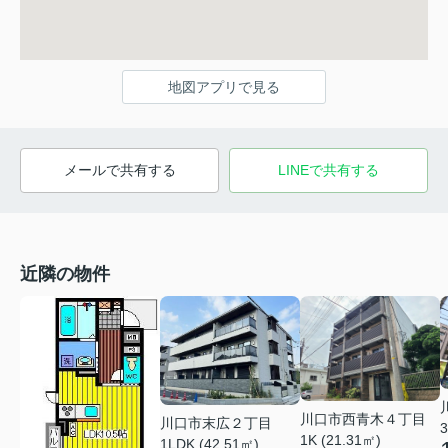
地図アプリで見る
メールで共有する
LINEで共有する
近隣の物件
川口市西青木４丁目
川口市末広２丁目
3
1K (21.31㎡)
1LDK (42.51㎡)