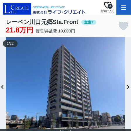
0
お気に入り
レーベン川口元郷Sta.Front
空室1
21.8万円
管理/共益費 10,000円
1
/
22