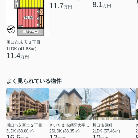
8.1
11.7
万円
万円
川口市末広３丁目
1LDK (41.88㎡)
11.4
万円
よく見られている物件
川口市芝富士２丁目
さいたま市緑区大字三室
川口市原町
3LDK (83.00㎡)
2SLDK (83.35㎡)
2LDK (57.46㎡)
2
16.5
12
10