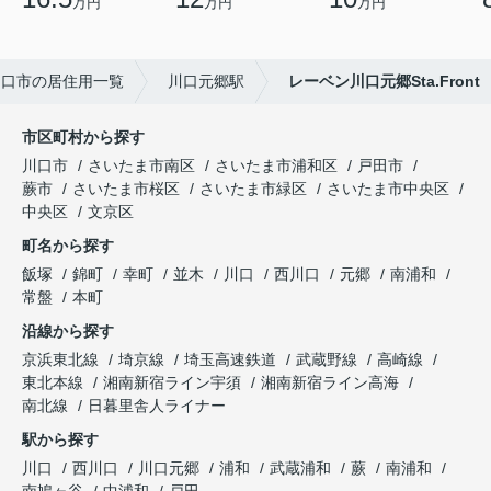
万円
万円
万円
川口市の居住用一覧
川口元郷駅
レーベン川口元郷Sta.Front
市区町村から探す
川口市
さいたま市南区
さいたま市浦和区
戸田市
蕨市
さいたま市桜区
さいたま市緑区
さいたま市中央区
中央区
文京区
町名から探す
飯塚
錦町
幸町
並木
川口
西川口
元郷
南浦和
常盤
本町
沿線から探す
京浜東北線
埼京線
埼玉高速鉄道
武蔵野線
高崎線
東北本線
湘南新宿ライン宇須
湘南新宿ライン高海
南北線
日暮里舎人ライナー
駅から探す
川口
西川口
川口元郷
浦和
武蔵浦和
蕨
南浦和
南鳩ヶ谷
中浦和
戸田