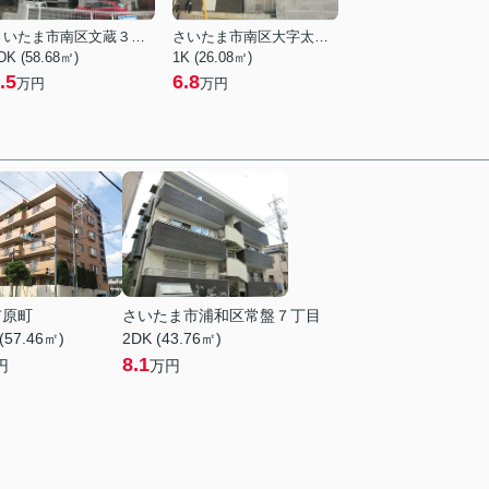
さいたま市南区文蔵３丁目
さいたま市南区大字太田窪
DK (58.68㎡)
1K (26.08㎡)
.5
6.8
万円
万円
市原町
さいたま市浦和区常盤７丁目
(57.46㎡)
2DK (43.76㎡)
8.1
円
万円