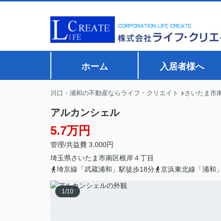
ホーム
入居者様へ
川口・浦和の不動産ならライフ・クリエイト
さいたま市
アルカンシェル
5.7万円
管理/共益費 3,000円
埼玉県
さいたま市南区
根岸
４丁目
埼京線「武蔵浦和」駅徒歩18分
京浜東北線「浦和」
1
/
10