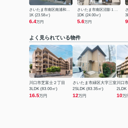
さいたま市南区南浦和３丁目
さいたま市南区沼影１丁目
1K (23.58㎡)
1DK (24.00㎡)
3
6.4
5.6
9
万円
万円
よく見られている物件
川口市芝富士２丁目
さいたま市緑区大字三室
川口
3LDK (83.00㎡)
2SLDK (83.35㎡)
2LDK 
16.5
12
10
万円
万円
万