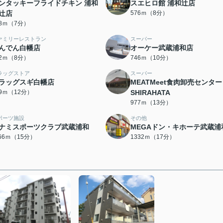
ンタッキーフライドチキン 浦和
スエヒロ館 浦和辻店
辻店
576ｍ（8分）
48ｍ（7分）
ァミリーレストラン
スーパー
んでん白幡店
オーケー武蔵浦和店
92ｍ（8分）
746ｍ（10分）
ラッグストア
スーパー
ラッグスギ白幡店
MEATMeet食肉卸売センター
99ｍ（12分）
SHIRAHATA
977ｍ（13分）
ポーツ施設
その他
ナミスポーツクラブ武蔵浦和
MEGAドン・キホーテ武蔵浦
166ｍ（15分）
1332ｍ（17分）