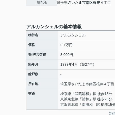
埼玉県
さいたま市南区
根岸
４丁目
所在地
アルカンシェルの基本情報
物件名
アルカンシェル
価格
5.7万円
管理/共益費
3,000円
築年月
1999年4月（築27年）
総戸数
-
所在地
埼玉県
さいたま市南区
根岸
４丁目
交通
埼京線
「
武蔵浦和
」駅 徒歩18分
京浜東北線
「
浦和
」駅 徒歩23分
京浜東北線
「
南浦和
」駅 徒歩15