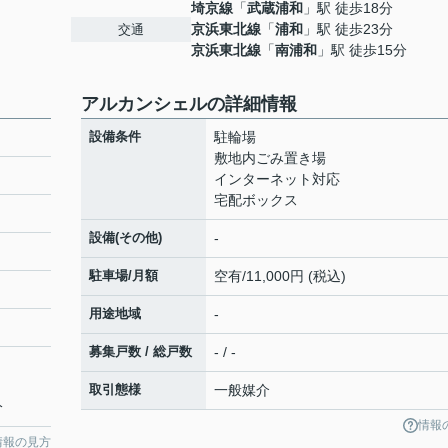
埼京線
「
武蔵浦和
」駅 徒歩18分
京浜東北線
「
浦和
」駅 徒歩23分
交通
京浜東北線
「
南浦和
」駅 徒歩15分
アルカンシェルの詳細情報
設備条件
駐輪場
敷地内ごみ置き場
インターネット対応
宅配ボックス
設備(その他)
-
駐車場/月額
空有/11,000円 (税込)
用途地域
-
募集戸数 / 総戸数
- / -
取引態様
一般媒介
分
情報
情報の見方