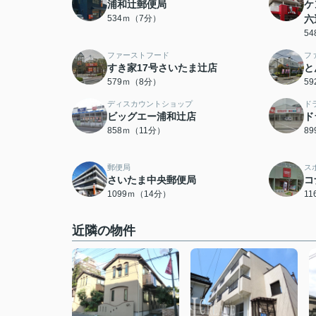
浦和辻郵便局
ケ
534ｍ（7分）
六
5
ファーストフード
フ
すき家17号さいたま辻店
と
579ｍ（8分）
5
ディスカウントショップ
ド
ビッグエー浦和辻店
ド
858ｍ（11分）
8
郵便局
ス
さいたま中央郵便局
コ
1099ｍ（14分）
1
近隣の物件