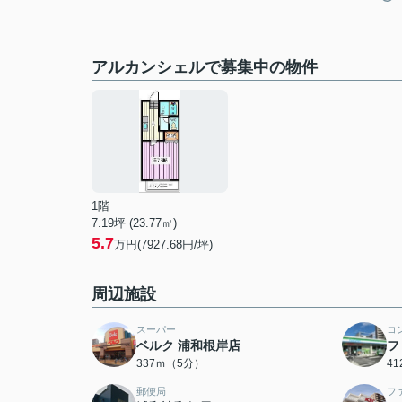
アルカンシェルで募集中の物件
1階
7.19坪 (23.77㎡)
5.7
万円(7927.68円/坪)
周辺施設
スーパー
コ
ベルク 浦和根岸店
フ
337ｍ（5分）
4
郵便局
フ