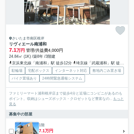
さいたま市南区根岸
リヴィエール南浦和
7.1
万円
管理/共益費4,000円
24.84㎡ (1K) /築8年 /3階建
京浜東北線「南浦和」駅 徒歩12分
埼京線「武蔵浦和」駅 徒歩23分
駐輪場
宅配ボックス
インターネット対応
敷地内ごみ置き場
バイク置場あり
24時間緊急通報システム
ファミリーマート浦和根岸店まで徒歩4分と近場にコンビニがあるのも
ポイント。収納はシューズボックス・クロゼットなど豊富なの...
もっと
見る
募集中の部屋
1階
7.1万円