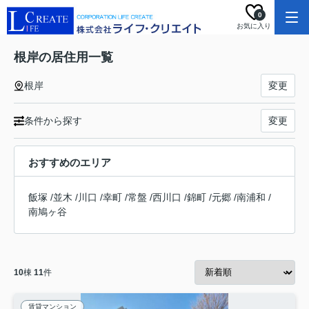
0
お気に入り
根岸の居住用一覧
根岸
変更
条件から探す
変更
おすすめのエリア
飯塚
/
並木
/
川口
/
幸町
/
常盤
/
西川口
/
錦町
/
元郷
/
南浦和
/
南鳩ヶ谷
10
棟
11
件
賃貸マンション