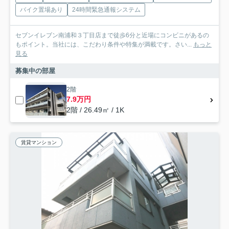
バイク置場あり
24時間緊急通報システム
セブンイレブン南浦和３丁目店まで徒歩6分と近場にコンビニがあるの
もポイント。当社には、こだわり条件や特集が満載です。さい...
もっと
見る
募集中の部屋
2階
7.9万円
2階 / 26.49㎡ / 1K
賃貸マンション