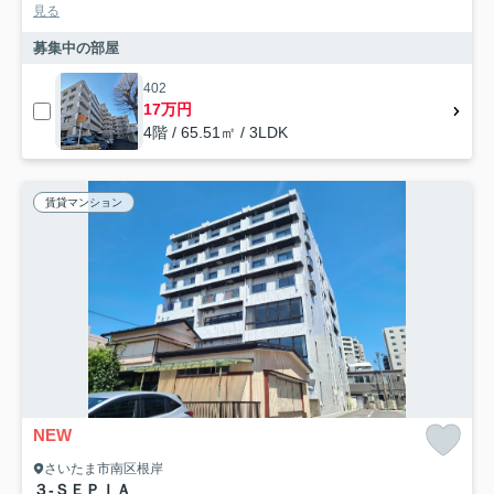
見る
募集中の部屋
402
17万円
4階 / 65.51㎡ / 3LDK
賃貸マンション
NEW
さいたま市南区根岸
３-ＳＥＰＩＡ