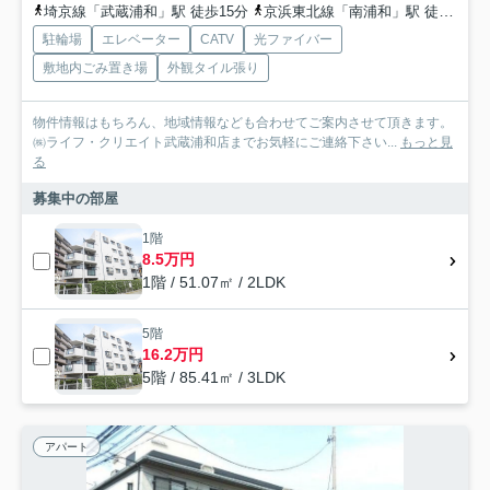
埼京線「武蔵浦和」駅 徒歩15分
京浜東北線「南浦和」駅 徒歩19分
駐輪場
エレベーター
CATV
光ファイバー
敷地内ごみ置き場
外観タイル張り
物件情報はもちろん、地域情報なども合わせてご案内させて頂きます。
㈱ライフ・クリエイト武蔵浦和店までお気軽にご連絡下さい...
もっと見
る
募集中の部屋
1階
8.5万円
1階 / 51.07㎡ / 2LDK
5階
16.2万円
5階 / 85.41㎡ / 3LDK
アパート