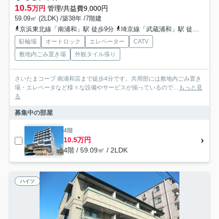
10.5
万円
管理/共益費9,000円
59.09㎡ (2LDK) /築38年 /7階建
京浜東北線「南浦和」駅 徒歩9分
埼京線「武蔵浦和」駅 徒歩25分
駐輪場
オートロック
エレベーター
CATV
敷地内ごみ置き場
外観タイル張り
さいたまコープ 南浦和店まで徒歩4分です。共用部には敷地内ごみ置き
場・エレベータなど様々な設備やサービスが揃っているので...
もっと見
る
募集中の部屋
4階
10.5万円
4階 / 59.09㎡ / 2LDK
ハイツ