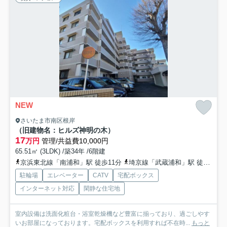
NEW
さいたま市南区根岸
（旧建物名：ヒルズ神明の木）
17
万円
管理/共益費10,000円
65.51㎡ (3LDK) /築34年 /6階建
京浜東北線「南浦和」駅 徒歩11分
埼京線「武蔵浦和」駅 徒歩21分
駐輪場
エレベーター
CATV
宅配ボックス
インターネット対応
閑静な住宅地
室内設備は洗面化粧台・浴室乾燥機など豊富に揃っており、過ごしやす
いお部屋になっております。宅配ボックスを利用すれば不在時...
もっと