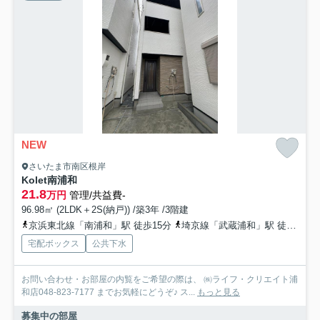
NEW
さいたま市南区根岸
Kolet南浦和
21.8
万円
管理/共益費-
96.98㎡ (2LDK＋2S(納戸)) /築3年 /3階建
京浜東北線「南浦和」駅 徒歩15分
埼京線「武蔵浦和」駅 徒歩21分
宅配ボックス
公共下水
お問い合わせ・お部屋の内覧をご希望の際は、 ㈱ライフ・クリエイト浦
和店048-823-7177 までお気軽にどうぞ♪ ス...
もっと見る
募集中の部屋