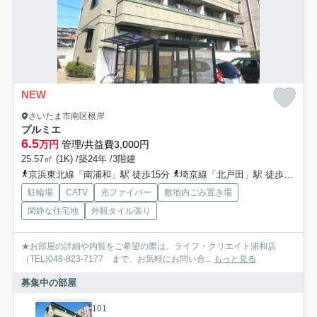
NEW
さいたま市南区根岸
プルミエ
6.5
万円
管理/共益費3,000円
25.57㎡ (1K) /築24年 /3階建
京浜東北線「南浦和」駅 徒歩15分
埼京線「北戸田」駅 徒歩23分
駐輪場
CATV
光ファイバー
敷地内ごみ置き場
閑静な住宅地
外観タイル張り
★お部屋の詳細や内覧をご希望の際は、ライフ・クリエイト浦和店
（TEL)048-823-7177 まで、お気軽にお問い合...
もっと見る
募集中の部屋
101