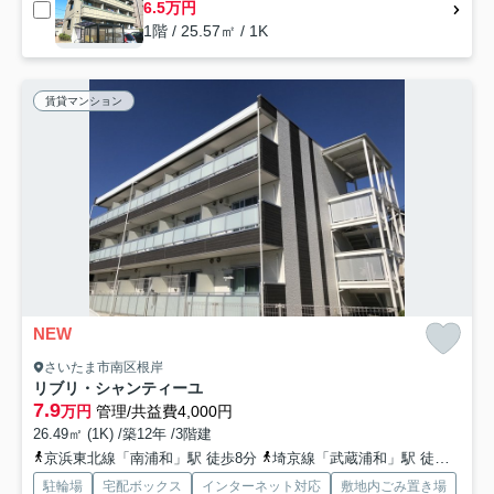
6.5万円
1階 / 25.57㎡ / 1K
賃貸マンション
NEW
さいたま市南区根岸
リブリ・シャンティーユ
7.9
万円
管理/共益費4,000円
26.49㎡ (1K) /築12年 /3階建
京浜東北線「南浦和」駅 徒歩8分
埼京線「武蔵浦和」駅 徒歩23分
駐輪場
宅配ボックス
インターネット対応
敷地内ごみ置き場