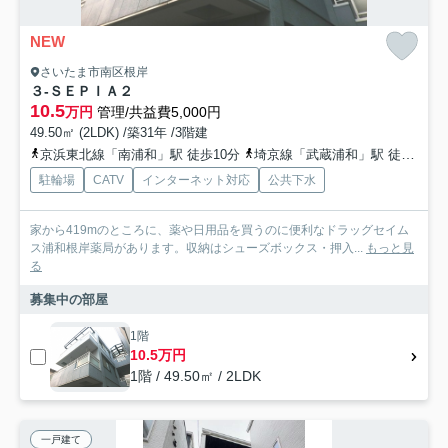
NEW
さいたま市南区根岸
３-ＳＥＰＩＡ２
10.5
万円
管理/共益費5,000円
49.50㎡ (2LDK) /築31年 /3階建
京浜東北線「南浦和」駅 徒歩10分
埼京線「武蔵浦和」駅 徒歩21分
駐輪場
CATV
インターネット対応
公共下水
家から419mのところに、薬や日用品を買うのに便利なドラッグセイム
ス浦和根岸薬局があります。収納はシューズボックス・押入...
もっと見
る
募集中の部屋
1階
10.5万円
1階 / 49.50㎡ / 2LDK
一戸建て