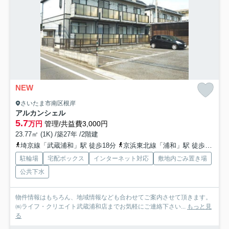
NEW
さいたま市南区根岸
アルカンシェル
5.7
万円
管理/共益費3,000円
23.77㎡ (1K) /築27年 /2階建
埼京線「武蔵浦和」駅 徒歩18分
京浜東北線「浦和」駅 徒歩23分
駐輪場
宅配ボックス
インターネット対応
敷地内ごみ置き場
公共下水
物件情報はもちろん、地域情報なども合わせてご案内させて頂きます。
㈱ライフ・クリエイト武蔵浦和店までお気軽にご連絡下さい...
もっと見
る