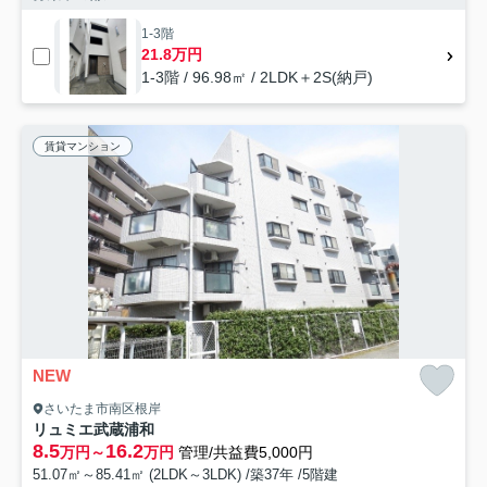
1-3階
21.8万円
1-3階 / 96.98㎡ / 2LDK＋2S(納戸)
賃貸マンション
NEW
さいたま市南区根岸
リュミエ武蔵浦和
8.5
16.2
万円～
万円
管理/共益費5,000円
51.07㎡～85.41㎡ (2LDK～3LDK) /築37年 /5階建