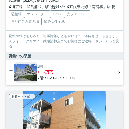
62.64㎡ (3LDK) /築32年 /5階建
埼京線「武蔵浦和」駅 徒歩15分
京浜東北線「南浦和」駅 徒歩13分
駐輪場
エレベーター
CATV
光ファイバー
敷地内ごみ置き場
閑静な住宅地
物件情報はもちろん、地域情報なども合わせてご案内させて頂きます。
㈱ライフ・クリエイト武蔵浦和店までお気軽にご連絡下さい...
もっと見
る
募集中の部屋
2階
11.2万円
2階 / 62.64㎡ / 3LDK
賃貸マンション