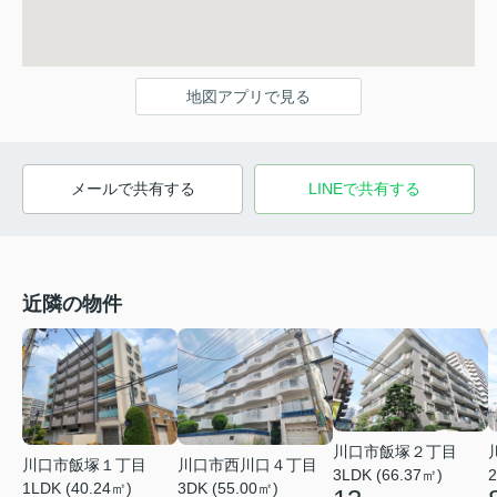
地図アプリで見る
メールで共有する
LINEで共有する
近隣の物件
川口市飯塚２丁目
川口市飯塚１丁目
川口市西川口４丁目
3LDK (66.37㎡)
2
1LDK (40.24㎡)
3DK (55.00㎡)