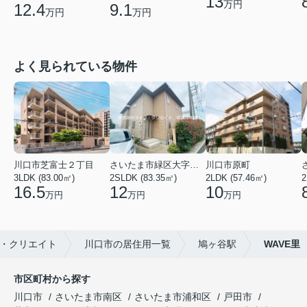
13
万円
12.4
9.1
万円
万円
よく見られている物件
川口市芝富士２丁目
さいたま市緑区大字三室
川口市原町
3LDK (83.00㎡)
2SLDK (83.35㎡)
2LDK (57.46㎡)
2
16.5
12
10
万円
万円
万円
・クリエイト
川口市の居住用一覧
鳩ヶ谷駅
WAVE里
市区町村から探す
川口市
さいたま市南区
さいたま市浦和区
戸田市