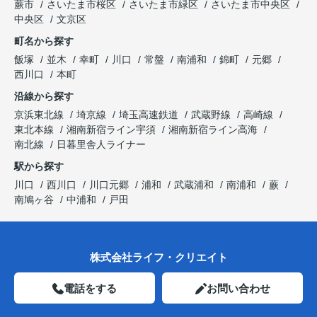
蕨市
さいたま市桜区
さいたま市緑区
さいたま市中央区
中央区
文京区
町名から探す
飯塚
並木
幸町
川口
常盤
南浦和
錦町
元郷
西川口
本町
沿線から探す
京浜東北線
埼京線
埼玉高速鉄道
武蔵野線
高崎線
東北本線
湘南新宿ライン宇須
湘南新宿ライン高海
南北線
日暮里舎人ライナー
駅から探す
川口
西川口
川口元郷
浦和
武蔵浦和
南浦和
蕨
南鳩ヶ谷
中浦和
戸田
株式会社ライフ・クリエイト
電話をする
お問い合わせ