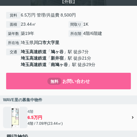
【外観】
6.5万円 管理/共益費 8,500円
賃料
23.44㎡
1K
面積
間取り
築19年
4階/6階建
築年数
所在階
埼玉県
川口市
大字里
所在地
埼玉高速鉄道
「
鳩ヶ谷
」駅 徒歩7分
交通
埼玉高速鉄道
「
新井宿
」駅 徒歩21分
埼玉高速鉄道
「
南鳩ヶ谷
」駅 徒歩29分
お問い合わせ
無料
WAVE里の募集中物件
4階
6.5万円
4階 / 7.09坪(23.44㎡)