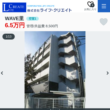
0
お気に入り
WAVE里
空室1
6.5万円
管理/共益費 8,500円
1
/
13