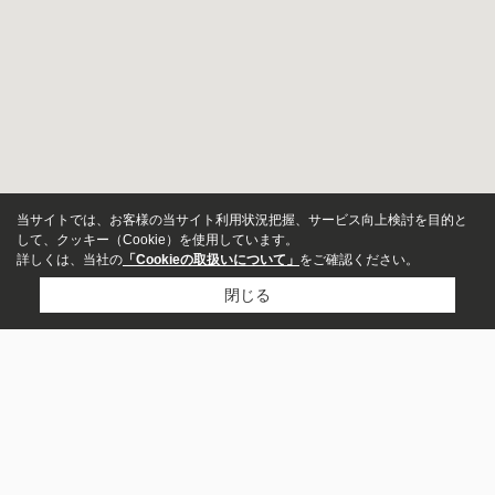
当サイトでは、お客様の当サイト利用状況把握、サービス向上検討を目的と
して、クッキー（Cookie）を使用しています。
詳しくは、当社の
「Cookieの取扱いについて」
をご確認ください。
閉じる
アパート
市区町村から探す
マンション
川口市
さいたま市南区
さいたま市浦和区
戸田市
蕨市
さいたま市桜区
さいたま市緑区
さいたま市中央区
一戸建て
中央区
文京区