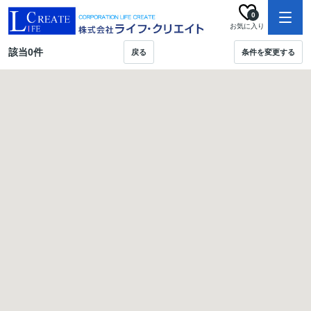
0
お気に入り
該当
0
件
戻る
条件を変更する