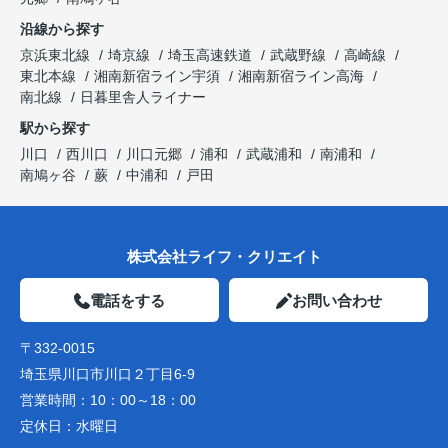
沿線から探す
京浜東北線
埼京線
埼玉高速鉄道
武蔵野線
高崎線
東北本線
湘南新宿ライン宇須
湘南新宿ライン高海
南北線
日暮里舎人ライナー
駅から探す
川口
西川口
川口元郷
浦和
武蔵浦和
南浦和
南鳩ヶ谷
蕨
中浦和
戸田
株式会社ライフ・クリエイト
電話をする
お問い合わせ
〒332-0015
埼玉県川口市川口２丁目6-9
営業時間：
10：00～18：00
定休日：
水曜日