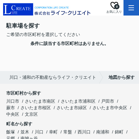
0
お気に入り
駐車場を探す
ご希望の市区町村を選択してください
条件に該当する市区町村はありません。
川口・浦和の不動産ならライフ・クリエイト
地図から探す
市区町村から探す
川口市
さいたま市南区
さいたま市浦和区
戸田市
蕨市
さいたま市桜区
さいたま市緑区
さいたま市中央区
中央区
文京区
町名から探す
飯塚
並木
川口
幸町
常盤
西川口
南浦和
錦町
元郷
南鳩ヶ谷